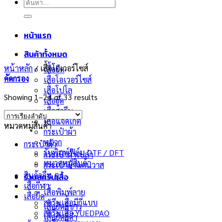
ค้นหา:
หน้าแรก
สินค้าทั้งหมด
หน้าหลัก
/
เสื้อโอเวอร์ไซส์
เสื้อยืด
คัดกรอง
เสื้อโอเวอร์ไซส์
เสื้อโปโล
Showing 1–24 of 33 results
เสื้อฮู๊ด
เสื้อสกรีน
เสื้อแจ็คเก็ต
หมวดหมู่สินค้า
กระเป๋าผ้า
หมวก
กระเป๋าผ้า
รับพิมพ์ฟิล์ม DTF / DFT
กระเป๋าผ้าเปล่า
หมวดหมู่สินค้า
กระเป๋าผ้าแคนวาส
สินค้าอื่น ๆ
ร้านสกรีนเสื้อ
เสื้อกีฬา
เสื้อพิมพ์ลาย
เสื้อยืด
สกรีนเสื้อมีกี่แบบ
เสื้อยืดสีขาว
สกรีนเสื้อ YUEDPAO
เสื้อยืดสีดำ