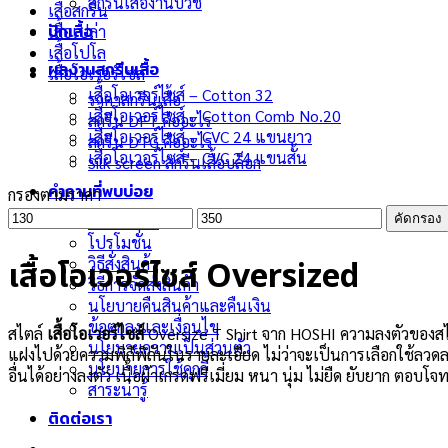
สกรีนเสื้องานบวช
เสื้อสกรีน
ปักเสื้อ
เสื้อเปล่า
เสื้อโปโล
ผลงานสกรีนเสื้อ
เสื้อโอเวอร์ไซส์
เสื้อโอเวอร์ไซส์ – Cotton 32
ราคาสกรีนเสื้อ
เสื้อโอเวอร์ไซส์ – Cotton Comb No.20
สกรีน DFT คืออะไร
เสื้อโอเวอร์ไซส์ – CVC 24 แขนยาว
สกรีน DTG คืออะไร
เสื้อโอเวอร์ไซส์ – CVC 24 แขนสั้น
Silk screen สกรีนเสื้อบล็อก
คำถามที่พบบ่อย
กรองตามราคา
ราคา
ราคา
เกี่ยวกับเรา
คัดกรอง
ต่ำ
สูงสุด
โปรโมชั่น
สุด
วิธีสั่งสินค้า
เสื้อโอเวอร์ไซส์ Oversized
วิธีการจัดส่งสินค้า
นโยบายคืนสินค้าและคืนเงิน
ข้อตกลงและเงื่อนไข
สไตล์
เสื้อโอเวอร์ไซส์
Oversize T Shirt จาก HOSHI ความลงตัวของสไต
นโยบายความเป็นส่วนตัว
แฝงไปด้วยความพิถีพิถันในรายละเอียด ไม่ว่าจะเป็นการเลือกใช้ลวดล
นโยบายการใช้คุกกี้
อื่นได้อย่างลงตัว เนื้อผ้าเกรดฟรีเมี่ยม หนา นุ่ม ไม่ยืด ยับยาก ตอบโ
สาระน่ารู้
ติดต่อเรา