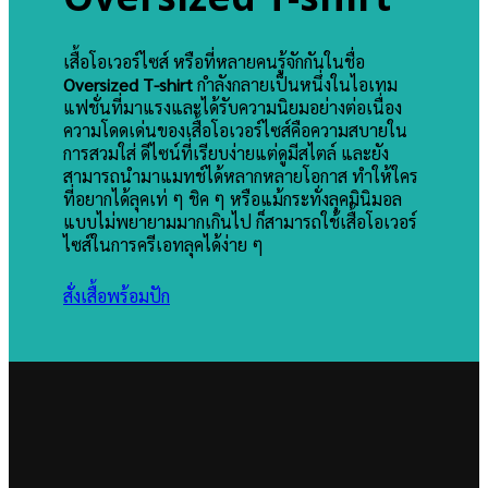
เสื้อโอเวอร์ไซส์ หรือที่หลายคนรู้จักกันในชื่อ
Oversized T-shirt
กำลังกลายเป็นหนึ่งในไอเทม
แฟชั่นที่มาแรงและได้รับความนิยมอย่างต่อเนื่อง
ความโดดเด่นของเสื้อโอเวอร์ไซส์คือความสบายใน
การสวมใส่ ดีไซน์ที่เรียบง่ายแต่ดูมีสไตล์ และยัง
สามารถนำมาแมทช์ได้หลากหลายโอกาส ทำให้ใคร
ที่อยากได้ลุคเท่ ๆ ชิค ๆ หรือแม้กระทั่งลุคมินิมอล
แบบไม่พยายามมากเกินไป ก็สามารถใช้เสื้อโอเวอร์
ไซส์ในการครีเอทลุคได้ง่าย ๆ
สั่งเสื้อพร้อมปัก