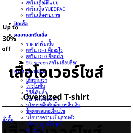
สกรีนเสื้อมีกี่แบบ
สกรีนเสื้อ YUEDPAO
สกรีนเสื้องานบวช
ปักเสื้อ
Up to
ผลงานสกรีนเสื้อ
30
%
ราคาสกรีนเสื้อ
off
สกรีน DFT คืออะไร
สกรีน DTG คืออะไร
Silk screen สกรีนเสื้อบล็อก
เสื้อโอเวอร์ไซส์
คำถามที่พบบ่อย
เกี่ยวกับเรา
โปรโมชั่น
วิธีสั่งสินค้า
Oversized T-shirt
วิธีการจัดส่งสินค้า
นโยบายคืนสินค้าและคืนเงิน
ข้อตกลงและเงื่อนไข
นโยบายความเป็นส่วนตัว
สั่งซื้อ
นโยบายการใช้คุกกี้
สาระน่ารู้