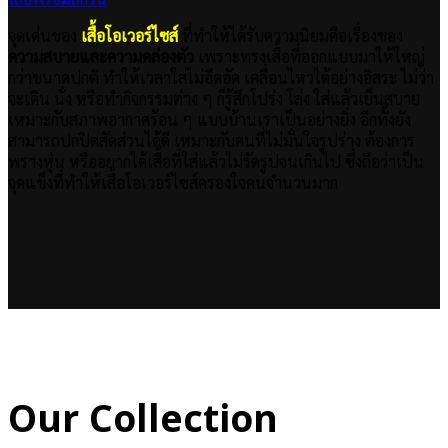
จุดเด่นของ
เสื้อโอเวอร์ไซส์
ที่ทำให้ได้รับความนิยมคือเรื่องของ
ความสบายและความคล่องตัว
เพราะทรงเสื้อที่ออกแบบมาให้ใหญ่
กว่าขนาดปกติ ทำให้เวลาใส่ไม่อึดอัด เคลื่อนไหวได้อย่างอิสระ ไม่ว่า
จะเดิน นั่ง หรือทำกิจกรรมต่าง ๆ ก็รู้สึกโปร่ง โล่ง ใส่แล้วเย็นสบาย
เหมาะกับสภาพอากาศร้อน ๆ แบบบ้านเราเป็นอย่างยิ่ง อีกทั้งยัง
สามารถปกปิดสัดส่วนได้ดี เหมาะกับคนที่ไม่มั่นใจรูปร่าง ต้องการ
พรางหุ่น หรืออยากได้เสื้อที่ใส่แล้วไม่รัดรูปจนเกินไป ซึ่งถือว่าเป็น
จุดแข็งที่ทำให้เสื้อโอเวอร์ไซส์ครองใจคนจำนวนมาก
Our Collection