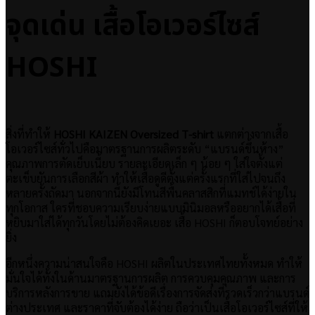
จุดเด่น เสื้อโอเวอร์ไซส์
HOSHI
สิ่งที่ทำให้
HOSHI KAIZEN Oversized T-shirt
แตกต่างจากเสื้อ
โอเวอร์ไซส์ทั่วไปคือมาตรฐานการผลิตระดับ “แบรนด์ขึ้นห้าง”
คุณภาพการตัดเย็บเนี้ยบ รายละเอียดเล็ก ๆ น้อย ๆ ใส่ใจตั้งแต่
ตะเข็บยันการเลือกสีผ้า ทำให้เสื้อดูดีตั้งแต่ครั้งแรกที่ใส่ไปจนถึง
หลายครั้งถัดมา นอกจากนี้ยังมีโทนสีพื้นคลาสสิกที่แมทช์ได้ง่ายใน
ทุกโอกาส ใครที่ชอบความเรียบง่ายแบบมินิมอลหรืออยากได้เสื้อที่
หยิบมาใส่ได้ทุกวันโดยไม่ต้องคิดเยอะ เสื้อ HOSHI ก็ตอบโจทย์อย่าง
ยิ่ง
อีกหนึ่งความน่าสนใจคือ HOSHI ผลิตในประเทศไทยทั้งหมด ทำให้
มั่นใจได้ทั้งในด้านมาตรฐานการผลิต การควบคุมคุณภาพ และการ
บริการหลังการขาย แถมยังได้ข้อดีเรื่องการจัดส่งที่รวดเร็วกว่าแบรนด์
ต่างประเทศ และราคาที่จับต้องได้ง่าย ถือว่าเป็นเสื้อโอเวอร์ไซส์ที่ให้