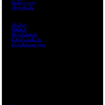
พิมพ์ DTF/DFT
บริการเพิ่มเติม
ภาพรวมเว็บไซต์
เกี่ยวกับเรา
วิธีสั่งสินค้า
วิธีการจัดส่งสินค้า
คืนสินค้าและคืนเงิน
คำถามที่พบบ่อย (FAQ)
เกี่ยวกับเรา
แบรนด์ Hoshi
เป็นแบรนด์เสื้อยืดคุณภาพ และบริการงานสกรีนเสื้อ
งานปัก และรับปริ้นฟิล์ม DTF แบบครบวงจร โรงงานสกรีนเสื้อยืดที่
เน้นคุณภาพและการส่งมอบที่เกินความคาดหวัง
ติดต่อเรา
HOSHI.KAIZENN@GMAIL.COM
📶 LINE : @HO-SHI
🟢 เปิด 9.00-23.00 น.
🔴 ปิดวันอาทิตย์