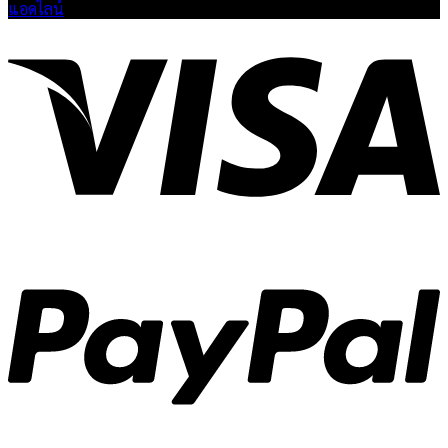
แอดไลน์
V
P