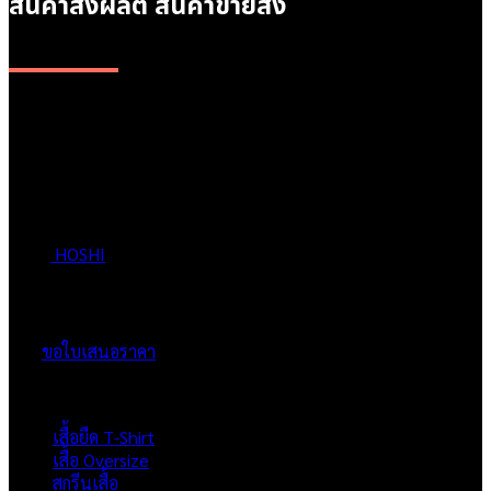
สินค้าสั่งผลิต สินค้าขายส่ง
ติดต่อทางไลน์
สำหรับสินค้างานสั่งผลิต เช่น สั่งสกรีนเสื้อ , สั่งสกรีนฟิล์ม dft , เสื้อ
สั่งตัดพิเศษติดแบรนด์ , หรือสินค้าขายส่งต่างๆ รบกวนคุณลูกค้า
ติดต่อ
HOSHI
แจ้งรายละเอียดผ่านทาง LINE หรือ โทรสอบถามราย
ละเอียดเพิ่มเติม เพื่อให้ทีมงานของเราแจ้งข้อมูลและทำใบเสนอ
ราคาให้กับท่าน
ขอใบเสนอราคา
ผลิตภัณฑ์
เสื้อยืด T-Shirt
เสื้อ Oversize
สกรีนเสื้อ