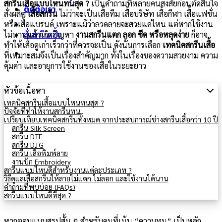
สกรีนเสื้อแบบไหนทนสุด ?
เป็นคำถามที่หลายคนสงสัยก่อนตัดสินใจ
ติดต่อเรา
สั่งผลิต
เสื้อสกรีน
ไม่ว่าจะเป็นเสื้อทีม เสื้อบริษัท เสื้อกีฬา เสื้อแฟชั่น
หรือเสื้อแบรนด์ เพราะแม้ว่าลวดลายจะสวยแค่ไหน แต่หากใช้งาน
ไม่นานแล้วเกิดปัญหา
งานสกรีนแตก ลอก ซีด หรือหลุดง่าย
ก็อาจ
สั่งสกรีนเสื้อ
ทำให้เสื้อดูเก่าเร็วกว่าที่ควรจะเป็น ดังนั้นการเลือก
เทคนิคสกรีนเสื้อ
ที่เหมาะสมจึงเป็นเรื่องสำคัญมาก ทั้งในเรื่องของความสวยงาม ความ
คุ้มค่า และอายุการใช้งานของเสื้อในระยะยาว
หัวข้อเนื้อหา
เทคนิคสกรีนเสื้อแบบไหนทนสุด ?
ปัจจัยที่ทำให้งานสกรีนทน
เปรียบเทียบเทคนิคสกรีนทั้งหมด จากประสบการณ์ช่างสกรีนเสื้อกว่า 10 ปี
สกรีน Silk Screen
สกรีน DTF
สกรีน DTG
สกรีน เสื้อพิมพ์ลาย
งานปัก Embroidery
สกรีนแบบไหนดีสำหรับงานแต่ละประเภท ?
วิธีดูแลเสื้อสกรีนให้ลายไม่แตก ไม่ลอก และใช้งานได้นาน
คำถามที่พบบ่อย (FAQs)
สกรีนแบบไหนดีที่สุด ?
หากตอบแบบสรุปสั้น ๆ สำหรับคนที่เน้น “ความทน” เป็นหลัก