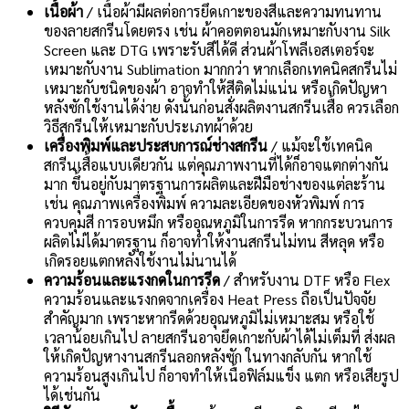
เนื้อผ้า
/ เนื้อผ้ามีผลต่อการยึดเกาะของสีและความทนทาน
ของลายสกรีนโดยตรง เช่น ผ้าคอตตอนมักเหมาะกับงาน Silk
Screen และ DTG เพราะรับสีได้ดี ส่วนผ้าโพลีเอสเตอร์จะ
เหมาะกับงาน Sublimation มากกว่า หากเลือกเทคนิคสกรีนไม่
เหมาะกับชนิดของผ้า อาจทำให้สีติดไม่แน่น หรือเกิดปัญหา
หลังซักใช้งานได้ง่าย ดังนั้นก่อนสั่งผลิตงานสกรีนเสื้อ ควรเลือก
วิธีสกรีนให้เหมาะกับประเภทผ้าด้วย
เครื่องพิมพ์และประสบการณ์ช่างสกรีน
/ แม้จะใช้เทคนิค
สกรีนเสื้อแบบเดียวกัน แต่คุณภาพงานที่ได้ก็อาจแตกต่างกัน
มาก ขึ้นอยู่กับมาตรฐานการผลิตและฝีมือช่างของแต่ละร้าน
เช่น คุณภาพเครื่องพิมพ์ ความละเอียดของหัวพิมพ์ การ
ควบคุมสี การอบหมึก หรืออุณหภูมิในการรีด หากกระบวนการ
ผลิตไม่ได้มาตรฐาน ก็อาจทำให้งานสกรีนไม่ทน สีหลุด หรือ
เกิดรอยแตกหลังใช้งานไม่นานได้
ความร้อนและแรงกดในการรีด
/ สำหรับงาน DTF หรือ Flex
ความร้อนและแรงกดจากเครื่อง Heat Press ถือเป็นปัจจัย
สำคัญมาก เพราะหากรีดด้วยอุณหภูมิไม่เหมาะสม หรือใช้
เวลาน้อยเกินไป ลายสกรีนอาจยึดเกาะกับผ้าได้ไม่เต็มที่ ส่งผล
ให้เกิดปัญหางานสกรีนลอกหลังซัก ในทางกลับกัน หากใช้
ความร้อนสูงเกินไป ก็อาจทำให้เนื้อฟิล์มแข็ง แตก หรือเสียรูป
ได้เช่นกัน