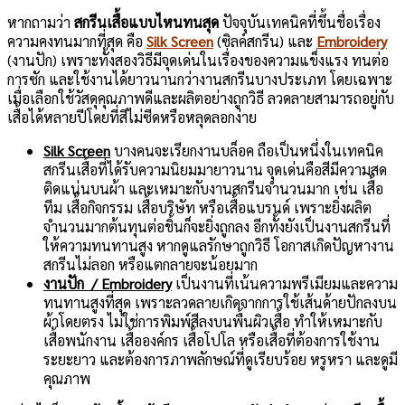
หากถามว่า
สกรีนเสื้อแบบไหนทนสุด
ปัจจุบันเทคนิคที่ขึ้นชื่อเรื่อง
ความคงทนมากที่สุด คือ
Silk Screen
(ซิลค์สกรีน) และ
Embroidery
(งานปัก) เพราะทั้งสองวิธีมีจุดเด่นในเรื่องของความแข็งแรง ทนต่อ
การซัก และใช้งานได้ยาวนานกว่างานสกรีนบางประเภท โดยเฉพาะ
เมื่อเลือกใช้วัสดุคุณภาพดีและผลิตอย่างถูกวิธี ลวดลายสามารถอยู่กับ
เสื้อได้หลายปีโดยที่สีไม่ซีดหรือหลุดลอกง่าย
Silk Screen
บางคนจะเรียกงานบล็อค ถือเป็นหนึ่งในเทคนิค
สกรีนเสื้อที่ได้รับความนิยมมายาวนาน จุดเด่นคือสีมีความสด
ติดแน่นบนผ้า และเหมาะกับงานสกรีนจำนวนมาก เช่น เสื้อ
ทีม เสื้อกิจกรรม เสื้อบริษัท หรือเสื้อแบรนด์ เพราะยิ่งผลิต
จำนวนมากต้นทุนต่อชิ้นก็จะยิ่งถูกลง อีกทั้งยังเป็นงานสกรีนที่
ให้ความทนทานสูง หากดูแลรักษาถูกวิธี โอกาสเกิดปัญหางาน
สกรีนไม่ลอก หรือแตกลายจะน้อยมาก
งานปัก / Embroidery
เป็นงานที่เน้นความพรีเมียมและความ
ทนทานสูงที่สุด เพราะลวดลายเกิดจากการใช้เส้นด้ายปักลงบน
ผ้าโดยตรง ไม่ใช่การพิมพ์สีลงบนพื้นผิวเสื้อ ทำให้เหมาะกับ
เสื้อพนักงาน เสื้อองค์กร เสื้อโปโล หรือเสื้อที่ต้องการใช้งาน
ระยะยาว และต้องการภาพลักษณ์ที่ดูเรียบร้อย หรูหรา และดูมี
คุณภาพ