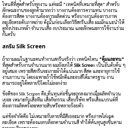
ไหนดีที่สุดสำหรับทุกงาน แต่จะมี “เทคนิคที่เหมาะที่สุด” สำหรับ
ลักษณะงานของลูกค้ามากกว่า บางงานต้องการความทน บางงาน
ต้องการสีสด บางงานต้องการผลิตด่วน หรือบางงานต้องการภาพ
ละเอียดระดับภาพถ่าย ดังนั้นก่อนเลือกวิธีสกรีนเสื้อ ผมมักแนะนำให้
ดูทั้งประเภทผ้า จำนวนเสื้อ งบประมาณ และลักษณะการใช้งานร่วม
กันครับ
สกรีน Silk Screen
ถ้าถามผมในฐานะคนทำงานสกรีนจริงว่า เทคนิคไหน
“คุ้มและทน”
ที่สุดสำหรับงานจำนวนมาก ผมยังยกให้
Silk Scree
n เป็นอันดับต้น ๆ
อยู่เสมอ เพราะสีสกรีนจะเกาะผ้าได้แน่นมาก สีสด และอายุการใช้
งานยาวนาน โดยเฉพาะถ้าใช้หมึกดีและอบสีได้มาตรฐาน งาน
สามารถอยู่ได้หลายปีโดยไม่ลอกง่าย
ข้อดีของ Silk Screen คือ ต้นทุนต่อชิ้นจะถูกลงมากเมื่อผลิตจำนวน
เยอะ เหมาะกับเสื้อทีม เสื้อกิจกรรม เสื้อบริษัท หรือเสื้อแบรนด์ที่
ต้องการผลิตครั้งละหลายสิบหรือหลายร้อยตัว
แต่ข้อจำกัดคือ ไม่เหมาะกับลายที่มีสีเยอะมาก หรือภาพไล่เฉด
ละเอียด เพราะต้องแยกบล็อกตามจำนวนสี ทำให้ต้นทุนสูงขึ้นตาม