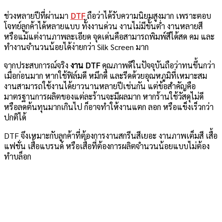
ช่วงหลายปีที่ผ่านมา
DTF
ถือว่าได้รับความนิยมสูงมาก เพราะตอบ
โจทย์ลูกค้าได้หลายแบบ ทั้งงานด่วน งานไม่มีขั้นต่ำ งานหลายสี
หรือแม้แต่งานภาพละเอียด จุดเด่นคือสามารถพิมพ์สีได้สด คม และ
ทำงานจำนวนน้อยได้ง่ายกว่า Silk Screen มาก
จากประสบการณ์จริง
งาน DTF
คุณภาพดีในปัจจุบันถือว่าทนขึ้นกว่า
เมื่อก่อนมาก หากใช้ฟิล์มดี หมึกดี และรีดด้วยอุณหภูมิที่เหมาะสม
งานสามารถใช้งานได้ยาวนานหลายปีเช่นกัน แต่ข้อสำคัญคือ
มาตรฐานการผลิตของแต่ละร้านจะมีผลมาก หากร้านใช้วัสดุไม่ดี
หรือลดต้นทุนมากเกินไป ก็อาจทำให้งานแตก ลอก หรือแข็งเร็วกว่า
ปกติได้
DTF จึงเหมาะกับลูกค้าที่ต้องการงานสกรีนสีเยอะ งานภาพเต็มสี เสื้อ
แฟชั่น เสื้อแบรนด์ หรือเสื้อที่ต้องการผลิตจำนวนน้อยแบบไม่ต้อง
ทำบล็อก