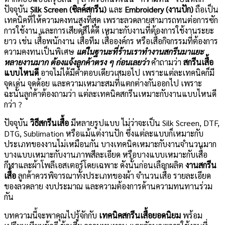
ปัจจุบัน
Silk Screen (ซิลค์สกรีน)
และ
Embroidery (งานปัก)
ถือเป็น
เทคนิคที่ให้ความคงทนสูงที่สุด เพราะลวดลายสามารถทนต่อการซัก
การใช้งาน และการเสียดสีได้ดี เหมาะกับงานที่ต้องการใช้งานระยะ
ยาว เช่น เสื้อพนักงาน เสื้อทีม เสื้อองค์กร หรือเสื้อกิจกรรมที่ต้องการ
ความคงทนเป็นพิเศษ
แต่ในฐานะที่ร้านเราทำงานสกรีนมาแยะ
หลายงานมาก ต้องแจ้งลูกค้าตรง ๆ ก่อนเลยว่า
คำถามว่า
สกรีนเสื้อ
แบบไหนดี
อาจไม่ได้มีคำตอบเดียวเสมอไป เพราะแต่ละเทคนิคก็มี
จุดเด่น จุดด้อย และความเหมาะสมที่แตกต่างกันออกไป เพราะ
ฉะนั้นลูกค้าต้องถามว่า แต่ละเทคนิคสกรีนเหมาะกับงานแบบไหนดี
กว่า ?
ปัจจุบัน
วิธีสกรีนเสื้อ
มีหลายรูปแบบ ไม่ว่าจะเป็น Silk Screen, DTF,
DTG, Sublimation หรือแม้แต่งานปัก ซึ่งแต่ละแบบก็เหมาะกับ
ประเภทของงานไม่เหมือนกัน บางเทคนิคเหมาะกับงานจำนวนมาก
บางแบบเหมาะกับงานภาพสีละเอียด หรือบางแบบเหมาะกับเสื้อ
กีฬาและผ้าโพลีเอสเตอร์โดยเฉพาะ ดังนั้นก่อนเลือกผลิต
งานสกรีน
เสื้อ
ลูกค้าควรพิจารณาทั้งประเภทของผ้า จำนวนเสื้อ รายละเอียด
ของลวดลาย งบประมาณ และความต้องการด้านความทนทานร่วม
กัน
บทความนี้จะพาคุณไปรู้จักกับ
เทคนิคสกรีนเสื้อยอดนิยม
พร้อม