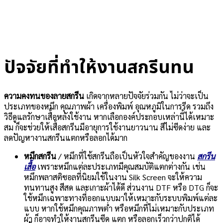
ปัจจัยที่ทำให้งานสกรีนทน
ความคงทนของลายสกรีน
เกิดจากหลายปัจจัยร่วมกัน ไม่ว่าจะเป็น
ประเภทของหมึก คุณภาพผ้า เครื่องพิมพ์ อุณหภูมิในการรีด รวมถึง
วิธีดูแลรักษาเสื้อหลังใช้งาน หากเลือกองค์ประกอบเหล่านี้ได้เหมาะ
สม ก็จะช่วยให้เสื้อสกรีนมีอายุการใช้งานยาวนาน สีไม่ซีดง่าย และ
ลดปัญหางานสกรีนแตกหรือลอกได้มาก
หมึกสกรีน
/ หมึกที่ใช้สกรีนถือเป็นหัวใจสำคัญของงาน
สกรีน
เสื้อ
เพราะหมึกแต่ละประเภทมีคุณสมบัติแตกต่างกัน เช่น
หมึกพลาสติซอลที่นิยมใช้ในงาน Silk Screen จะให้ความ
ทนทานสูง สีสด และเกาะผ้าได้ดี ส่วนงาน DTF หรือ DTG ก็จะ
ใช้หมึกเฉพาะทางที่ออกแบบมาให้เหมาะกับระบบพิมพ์แต่ละ
แบบ หากใช้หมึกคุณภาพต่ำ หรือหมึกที่ไม่เหมาะกับประเภท
ผ้า ก็อาจทำให้งานสกรีนซีด แตก หรือลอกเร็วกว่าปกติได้