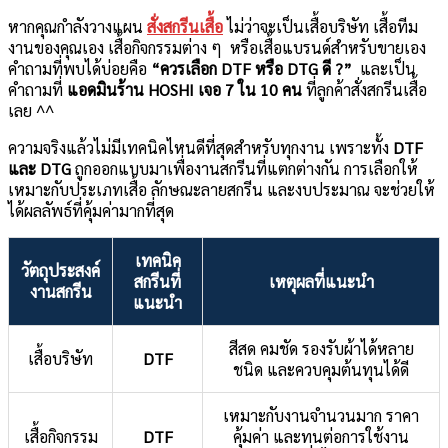
หากคุณกำลังวางแผน
สั่งสกรีนเสื้อ
ไม่ว่าจะเป็นเสื้อบริษัท เสื้อทีม
งานของคุณเอง เสื้อกิจกรรมต่าง ๆ หรือเสื้อแบรนด์สำหรับขายเอง
คำถามที่พบได้บ่อยคือ
“ควรเลือก DTF หรือ DTG ดี ?”
และเป็น
คำถามที่
แอดมินร้าน HOSHI เจอ 7 ใน 10 คน
ที่ลูกค้าสั่งสกรีนเสื้อ
เลย ^^
ความจริงแล้วไม่มีเทคนิคไหนดีที่สุดสำหรับทุกงาน เพราะทั้ง
DTF
และ DTG
ถูกออกแบบมาเพื่องานสกรีนที่แตกต่างกัน การเลือกให้
เหมาะกับประเภทเสื้อ ลักษณะลายสกรีน และงบประมาณ จะช่วยให้
ได้ผลลัพธ์ที่คุ้มค่ามากที่สุด
เทคนิค
วัตถุประสงค์
สกรีนที่
เหตุผลที่แนะนำ
งานสกรีน
แนะนำ
สีสด คมชัด รองรับผ้าได้หลาย
เสื้อบริษัท
DTF
ชนิด และควบคุมต้นทุนได้ดี
เหมาะกับงานจำนวนมาก ราคา
เสื้อกิจกรรม
DTF
คุ้มค่า และทนต่อการใช้งาน