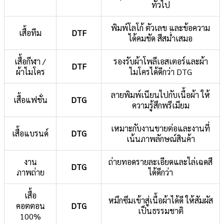
ทั่วไป
พิมพ์โลโก้ ตัวเลข และข้อความ
เสื้อทีม
DTF
ได้คมชัด สีสม่ำเสมอ
เสื้อกีฬา /
รองรับผ้าโพลีเอสเตอร์และผ้า
DTF
ผ้าไมโคร
ไมโครได้ดีกว่า DTG
ลายพิมพ์เนียนไปกับเนื้อผ้า ให้
เสื้อแฟชั่น
DTG
ความรู้สึกพรีเมียม
เหมาะกับงานขายต่อและงานที่
เสื้อแบรนด์
DTG
เน้นภาพลักษณ์สินค้า
งาน
ถ่ายทอดรายละเอียดและไล่เฉดสี
DTG
ภาพถ่าย
ได้ดีกว่า
เสื้อ
หมึกซึมเข้าสู่เนื้อผ้าได้ดี ให้สัมผัส
คอตตอน
DTG
เป็นธรรมชาติ
100%