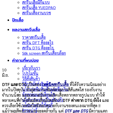
สกรีนเสื้อมีกี่แบบ
สกรีนเสื้อ YUEDPAO
สกรีนเสื้องานบวช
ปักเสื้อ
ผลงานสกรีนเสื้อ
ราคาสกรีนเสื้อ
สกรีน DFT คืออะไร
สกรีน DTG คืออะไร
Silk screen สกรีนเสื้อบล็อก
คำถามที่พบบ่อย
เกี่ยวกับเรา
10
โปรโมชั่น
มิ.ย.
วิธีสั่งสินค้า
วิธีการจัดส่งสินค้า
DTF และ DTG
เป็นสอง
เทคนิคสกรีนเสื้อ
ที่ได้รับความนิยมอย่าง
นโยบายคืนสินค้าและคืนเงิน
มากในปัจจุบัน ทั้งคู่สามารถพิมพ์ลวดลายสีสันสดใส รองรับงาน
ข้อตกลงและเงื่อนไข
จำนวนน้อย และเหมาะกับการผลิตเสื้อหลากหลายรูปแบบ ทำให้
นโยบายความเป็นส่วนตัว
หลายคนที่กำลังสั่งผลิตเสื้อมักสงสัยว่า
DTF ต่างจาก DTG ยังไง
และ
นโยบายการใช้คุกกี้
ควรเลือกใช้เทคนิคใดจึงจะเหมาะกับงานของตนเองมากที่สุด !!
สาระน่ารู้
แม้ว่าผลลัพธ์ภายนอกจะดูคล้ายกัน แต่
DTF และ DTG
มีความแตก