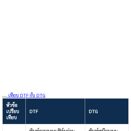
เทียบ DTF กับ DTG
หัวข้อ
เปรียบ
DTF
DTG
เทียบ
พิมพ์ลายลงบนฟิล์มก่อน
พิมพ์หมึกลงบน