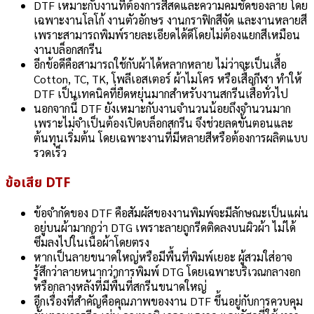
DTF เหมาะกับงานที่ต้องการสีสดและความคมชัดของลาย โดย
เฉพาะงานโลโก้ งานตัวอักษร งานกราฟิกสีจัด และงานหลายสี
เพราะสามารถพิมพ์รายละเอียดได้ดีโดยไม่ต้องแยกสีเหมือน
งานบล็อกสกรีน
อีกข้อดีคือสามารถใช้กับผ้าได้หลากหลาย ไม่ว่าจะเป็นเสื้อ
Cotton, TC, TK, โพลีเอสเตอร์ ผ้าไมโคร หรือเสื้อกีฬา ทำให้
DTF เป็นเทคนิคที่ยืดหยุ่นมากสำหรับงานสกรีนเสื้อทั่วไป
นอกจากนี้ DTF ยังเหมาะกับงานจำนวนน้อยถึงจำนวนมาก
เพราะไม่จำเป็นต้องเปิดบล็อกสกรีน จึงช่วยลดขั้นตอนและ
ต้นทุนเริ่มต้น โดยเฉพาะงานที่มีหลายสีหรือต้องการผลิตแบบ
รวดเร็ว
ข้อเสีย DTF
ข้อจำกัดของ DTF คือสัมผัสของงานพิมพ์จะมีลักษณะเป็นแผ่น
อยู่บนผ้ามากกว่า DTG เพราะลายถูกรีดติดลงบนผิวผ้า ไม่ได้
ซึมลงไปในเนื้อผ้าโดยตรง
หากเป็นลายขนาดใหญ่หรือมีพื้นที่พิมพ์เยอะ ผู้สวมใส่อาจ
รู้สึกว่าลายหนากว่าการพิมพ์ DTG โดยเฉพาะบริเวณกลางอก
หรือกลางหลังที่มีพื้นที่สกรีนขนาดใหญ่
อีกเรื่องที่สำคัญคือคุณภาพของงาน DTF ขึ้นอยู่กับการควบคุม