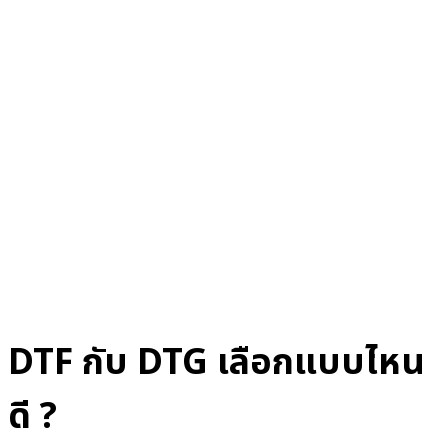
DTF กับ DTG เลือกแบบไหน
ดี ?