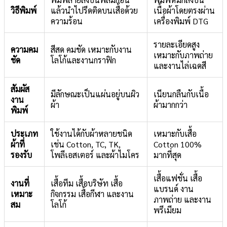
วิธีพิมพ์
แล้วนำไปรีดติดบนเสื้อด้วย
เนื้อผ้าโดยตรงผ่าน
ความร้อน
เครื่องพิมพ์ DTG
รายละเอียดสูง
ความคม
สีสด คมชัด เหมาะกับงาน
เหมาะกับภาพถ่าย
ชัด
โลโก้และงานกราฟิก
และงานไล่เฉดสี
สัมผัส
มีลักษณะเป็นแผ่นอยู่บนผิว
เนียนกลืนกับเนื้อ
งาน
ผ้า
ผ้ามากกว่า
พิมพ์
ประเภท
ใช้งานได้กับผ้าหลายชนิด
เหมาะกับเสื้อ
ผ้าที่
เช่น Cotton, TC, TK,
Cotton 100%
รองรับ
โพลีเอสเตอร์ และผ้าไมโคร
มากที่สุด
เสื้อแฟชั่น เสื้อ
งานที่
เสื้อทีม เสื้อบริษัท เสื้อ
แบรนด์ งาน
เหมาะ
กิจกรรม เสื้อกีฬา และงาน
ภาพถ่าย และงาน
สม
โลโก้
พรีเมียม