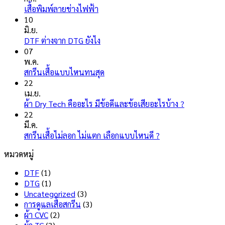
ไม่มี
เสื้อพิมพ์ลายช่างไฟฟ้า
ความ
10
เห็น
มิ.ย.
บน
ไม่มี
DTF ต่างจาก DTG ยังไง
เสื้อ
ความ
07
พิมพ์
เห็น
พ.ค.
ลาย
บน
ไม่มี
สกรีนเสื้อแบบไหนทนสุด
ช่างไฟ
DTF
ความ
22
ฟ้า
ต่าง
เห็น
เม.ย.
จาก
บน
ไม่มี
ผ้า Dry Tech คืออะไร มีข้อดีและข้อเสียอะไรบ้าง ?
DTG
สกรีน
ความ
22
ยัง
เสื้อ
เห็น
มี.ค.
ไง
แบบ
บน
ไม่มี
สกรีนเสื้อไม่ลอก ไม่แตก เลือกแบบไหนดี ?
ไหน
ผ้า
ความ
หมวดหมู่
ทน
Dry
เห็น
สุด
บน
Tech
DTF
(1)
สกรีน
คือ
DTG
(1)
เสื้อ
อะไร
Uncategorized
(3)
ไม่
มี
การดูแลเสื้อสกรีน
(3)
ลอก
ข้อดี
ผ้า CVC
(2)
ไม่
และ