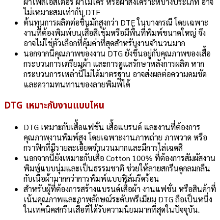
ผ้าโพลีเอสเตอร์ ผ้าไมโคร หรือผ้าสังเคราะห์บางประเภท อาจ
ไม่เหมาะสมเท่ากับ DTF
ต้นทุนการผลิตต่อชิ้นมักสูงกว่า DTF ในบางกรณี โดยเฉพาะ
งานที่ต้องพิมพ์บนเสื้อสีเข้มหรือมีพื้นที่พิมพ์ขนาดใหญ่ จึง
อาจไม่ใช่ตัวเลือกที่คุ้มค่าที่สุดสำหรับงานจำนวนมาก
นอกจากนี้คุณภาพของงาน DTG ยังขึ้นอยู่กับคุณภาพของเสื้อ
กระบวนการเตรียมผ้า และการดูแลรักษาหลังการผลิต หาก
กระบวนการเหล่านี้ไม่ได้มาตรฐาน อาจส่งผลต่อความคมชัด
และความทนทานของลายพิมพ์ได้
DTG เหมาะกับงานแบบไหน
DTG เหมาะกับเสื้อแฟชั่น เสื้อแบรนด์ และงานที่ต้องการ
คุณภาพงานพิมพ์สูง โดยเฉพาะงานภาพถ่าย ภาพวาด หรือ
กราฟิกที่มีรายละเอียดจำนวนมากและมีการไล่เฉดสี
นอกจากนี้ยังเหมาะกับเสื้อ Cotton 100% ที่ต้องการสัมผัสงาน
พิมพ์แบบนุ่มและเป็นธรรมชาติ ช่วยให้ลายสกรีนดูกลมกลืน
กับเนื้อผ้ามากกว่าการพิมพ์แบบฟิล์มรีดร้อน
สำหรับผู้ที่ต้องการสร้างแบรนด์เสื้อผ้า งานแฟชั่น หรือสินค้าที่
เน้นคุณภาพและภาพลักษณ์ระดับพรีเมียม DTG ถือเป็นหนึ่ง
ในเทคนิคสกรีนเสื้อที่ได้รับความนิยมมากที่สุดในปัจจุบัน.