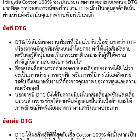
ใช้กับเสื้อ Cotton 100% ซึ่งเป็นประเภทผ้าที่เหมาะกับเทคนิค DTG
มากที่สุด ากประสบการณ์ของร้าน งาน DTG มักเป็นกลุ่มลูกค้าที่เน้น
ทำแบรนด์หรือเน้นคุณภาพงานพิมพ์เป็นหลัก
ข้อดี DTG
DTG
ให้สัมผัสของงานพิมพ์ที่เนียนไปกับเนื้อผ้ามากกว่า DTF
เนื่องจากหมึกถูกพิมพ์ลงบนผ้าโดยตรง ทำให้เมื่อสัมผัสลาย
สกรีนจะรู้สึกนุ่มและเป็นธรรมชาติ เหมาะกับผู้ที่ให้ความ
สำคัญกับความสบายในการสวมใส่
อีกจุดเด่นคือสามารถถ่ายทอดรายละเอียดของภาพได้ดี ไม่ว่า
จะเป็นภาพถ่าย ภาพกราฟิก หรือภาพที่มีการไล่เฉดสีหลาย
ระดับ จึงเหมาะกับงานที่ต้องการคุณภาพของภาพสูงและความ
สมจริงของสี
นอกจากนี้ DTG ยังได้รับความนิยมในกลุ่มเสื้อแฟชั่นและเสื้อ
แบรนด์ เพราะช่วยให้ลายพิมพ์ดูกลมกลืนกับเนื้อผ้า และให้
ภาพลักษณ์ที่พรีเมียมมากกว่างานสกรีนบางประเภท
ข้อเสีย DTG
DTG ให้ผลลัพธ์ที่ดีที่สุดกับเสื้อ Cotton 100% ดังนั้นหากเป็น