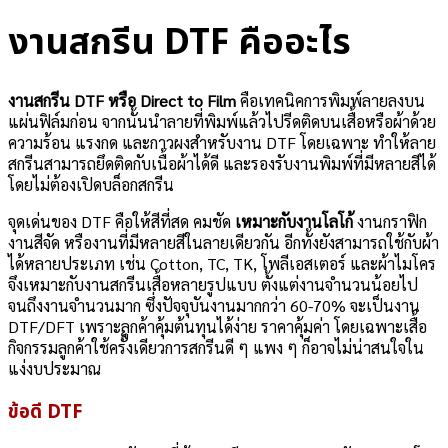
งานสกรีน DTF คืออะไร
งานสกรีน DTF หรือ Direct to Film
คือเทคนิคการพิมพ์ลายลงบน
แผ่นฟิล์มก่อน จากนั้นนำลายที่พิมพ์แล้วไปรีดติดบนเสื้อหรือผ้าด้วย
ความร้อน แรงกด และกาวผงสำหรับงาน DTF โดยเฉพาะ ทำให้ลาย
สกรีนสามารถยึดติดกับเนื้อผ้าได้ดี และรองรับงานพิมพ์ที่มีหลายสีได้
โดยไม่ต้องเปิดบล็อกสกรีน
จุดเด่นของ DTF คือให้สีที่สด คมชัด
เหมาะกับงานโลโก้
งานกราฟิก
งานสีจัด หรืองานที่มีหลายสีในลายเดียวกัน อีกทั้งยังสามารถใช้กับผ้า
ได้หลายประเภท เช่น Cotton, TC, TK, โพลีเอสเตอร์ และผ้าไมโคร
จึงเหมาะกับงานสกรีนเสื้อหลายรูปแบบ ตั้งแต่งานจำนวนน้อยไป
จนถึงงานจำนวนมาก ซึ่งปัจจุบันงานมากกว่า 60-70% จะเป็นงาน
DTF/DFT เพราะลูกค้าคุ้มต้นทุนได้ง่าย ราคาคุ้มค่า โดยเฉพาะเสื้อ
กิจกรรมลูกค้าใช้ครั้งเดียวการสกรีนดี ๆ แพง ๆ ก็อาจไม่น่าสนใจใน
แง่งบประมาณ
ข้อดี DTF