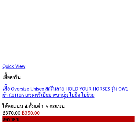
Quick View
เสื้อสกรีน
เสื้อ Oversize Unisex สกรีนลาย HOLD YOUR HORSES รุ่น OW1
ผ้า Cotton เกรดพรีเมี่ยม หนานุ่ม ไม่ยืด ไม่ย้วย
ให้คะแนน
4
ตั้งแต่ 1-5 คะแนน
Original
Current
฿
370.00
฿
350.00
price
price
ลดราคา!
was:
is:
฿370.00.
฿350.00.