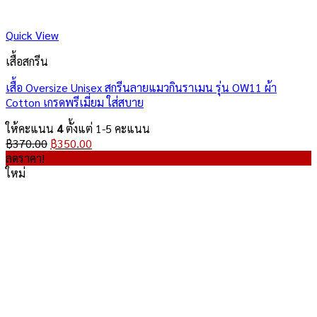
Quick View
เสื้อสกรีน
เสื้อ Oversize Unisex สกรีนลายแมวกินราเมน รุ่น OW11 ผ้า
Cotton เกรดพรีเมี่ยม ใส่สบาย
ให้คะแนน
4
ตั้งแต่ 1-5 คะแนน
Original
Current
฿
370.00
฿
350.00
price
price
ลดราคา!
was:
is:
ใหม่
฿370.00.
฿350.00.