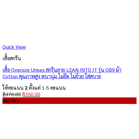
Quick View
เสื้อสกรีน
เสื้อ Oversize Unisex สกรีนลาย LEAN INTO IT รุ่น OB9 ผ้า
Cotton คุณภาพสูง หนานุ่ม ไม่ยืด ไม่ย้วย ใส่สบาย
ให้คะแนน
2
ตั้งแต่ 1-5 คะแนน
Original
Current
฿
370.00
฿
350.00
price
price
ลดราคา!
was:
is:
฿370.00.
฿350.00.