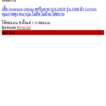
เสื้อสกรีน
เสื้อ Oversize Unisex สกรีนลาย SOLDIER รุ่น OB8 ผ้า Cotton
คุณภาพสูง หนานุ่ม ไม่ยืด ไม่ย้วย ใส่สบาย
ให้คะแนน
5
ตั้งแต่ 1-5 คะแนน
Original
Current
฿
370.00
฿
350.00
price
price
ลดราคา!
was:
is:
฿370.00.
฿350.00.