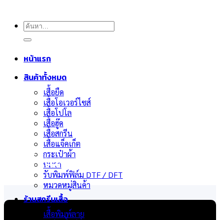
ค้นหา:
หน้าแรก
สินค้าทั้งหมด
เสื้อยืด
เสื้อโอเวอร์ไซส์
เสื้อโปโล
เสื้อฮู๊ด
เสื้อสกรีน
เสื้อแจ็คเก็ต
กระเป๋าผ้า
สินค้าและบริการของเรา
หมวก
รับพิมพ์ฟิล์ม DTF / DFT
หมวดหมู่สินค้า
ร้านสกรีนเสื้อ
เสื้อพิมพ์ลาย