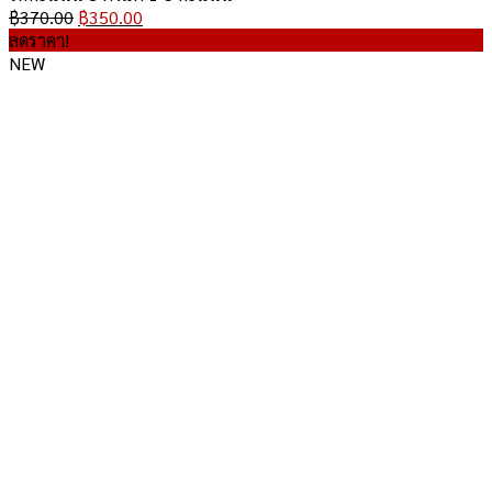
Original
Current
฿
370.00
฿
350.00
price
price
ลดราคา!
was:
is:
NEW
฿370.00.
฿350.00.