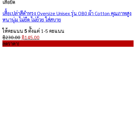
เสื้อยืด
เสื้อเปล่าสีดำทรง Oversize Unisex รุ่น OB0 ผ้า Cotton คุณภาพสูง
หนานุ่ม ไม่ยืด ไม่ย้วย ใส่สบาย
ให้คะแนน
5
ตั้งแต่ 1-5 คะแนน
Original
Current
฿
230.00
฿
145.00
price
price
ลดราคา!
was:
is:
฿230.00.
฿145.00.