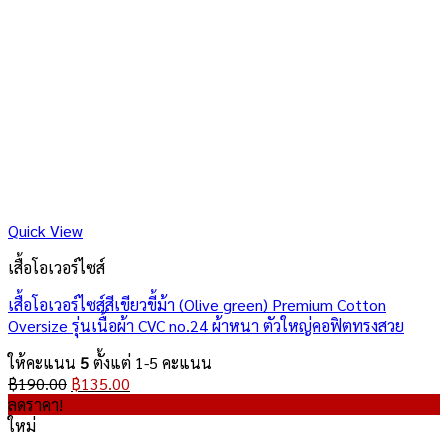
Quick View
เสื้อโอเวอร์ไซส์
เสื้อโอเวอร์ไซส์สีเขียวขี้ม้า (Olive green) Premium Cotton
Oversize รุ่นเนื้อผ้า CVC no.24 ผ้าหนา ตัวใหญ่คอฟิตทรงสวย
ให้คะแนน
5
ตั้งแต่ 1-5 คะแนน
Original
Current
฿
190.00
฿
135.00
price
price
ลดราคา!
was:
is:
ใหม่
฿190.00.
฿135.00.