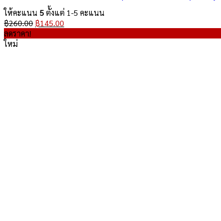
ให้คะแนน
5
ตั้งแต่ 1-5 คะแนน
Original
Current
฿
260.00
฿
145.00
price
price
ลดราคา!
was:
is:
ใหม่
฿260.00.
฿145.00.