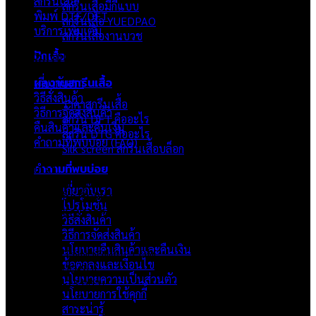
สกรีนเสื้อ
สกรีนเสื้อมีกี่แบบ
พิมพ์ DTF/DFT
สกรีนเสื้อ YUEDPAO
บริการเพิ่มเติม
สกรีนเสื้องานบวช
ปักเสื้อ
ภาพรวมเว็บไซต์
ผลงานสกรีนเสื้อ
เกี่ยวกับเรา
วิธีสั่งสินค้า
ราคาสกรีนเสื้อ
วิธีการจัดส่งสินค้า
สกรีน DFT คืออะไร
คืนสินค้าและคืนเงิน
สกรีน DTG คืออะไร
คำถามที่พบบ่อย (FAQ)
Silk screen สกรีนเสื้อบล็อก
คำถามที่พบบ่อย
เกี่ยวกับเรา
แบรนด์ Hoshi
เป็นแบรนด์เสื้อยืดคุณภาพ และบริการงานสกรีนเสื้อ
เกี่ยวกับเรา
งานปัก และรับปริ้นฟิล์ม DTF แบบครบวงจร โรงงานสกรีนเสื้อยืดที่
โปรโมชั่น
เน้นคุณภาพและการส่งมอบที่เกินความคาดหวัง
วิธีสั่งสินค้า
ติดต่อเรา
วิธีการจัดส่งสินค้า
นโยบายคืนสินค้าและคืนเงิน
HOSHI.KAIZENN@GMAIL.COM
ข้อตกลงและเงื่อนไข
📶 LINE : @HO-SHI
นโยบายความเป็นส่วนตัว
🟢 เปิด 9.00-23.00 น.
นโยบายการใช้คุกกี้
🔴 ปิดวันอาทิตย์
สาระน่ารู้