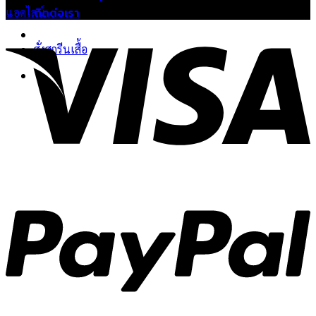
ติดต่อเรา
แอดไลน์
V
สั่งสกรีนเสื้อ
P