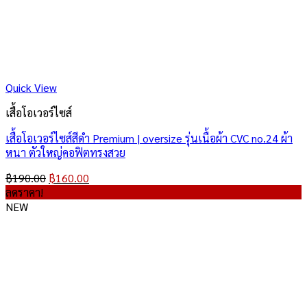
Quick View
เสื้อโอเวอร์ไซส์
เสื้อโอเวอร์ไซส์สีดํา Premium | oversize รุ่นเนื้อผ้า CVC no.24 ผ้า
หนา ตัวใหญ่คอฟิตทรงสวย
Original
Current
฿
190.00
฿
160.00
price
price
ลดราคา!
was:
is:
NEW
฿190.00.
฿160.00.