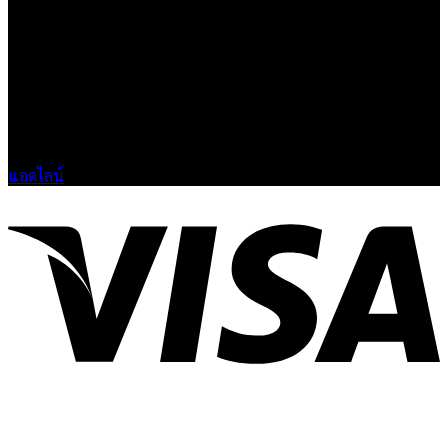
เน้นคุณภาพและการส่งมอบที่เกินความคาดหวัง
ติดต่อเรา
HOSHI.KAIZENN@GMAIL.COM
📶 LINE : @HO-SHI
🟢 เปิด 9.00-23.00 น.
🔴 ปิดวันอาทิตย์
แอดไลน์
V
P