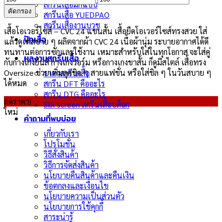
สกรีนเสื้อมีกี่แบบ
ต่ำ
สูงสุด
คัดกรอง
สกรีนเสื้อ YUEDPAO
สุด
สกรีนเสื้องานบวช
เสื้อโอเวอร์ไซส์ – CVC 24 แขนสั้น เสื้อยืดโอเวอร์ไซส์ทรงสวย ใส่
ปักเสื้อ
แล้วดูเท่สบาย ๆ ผลิตจากผ้า CVC 24 เนื้อผ้านุ่ม ระบายอากาศได้ดี
ทนทานต่อการซักและใช้งาน เหมาะสำหรับใส่ในทุกโอกาส จะใส่คู่
ผลงานสกรีนเสื้อ
กับกางเกงยีนส์ กางเกงวอร์ม หรือกางเกงขาสั้น ก็ดูมีสไตล์ เสื้อทรง
Oversize ช่วยเพิ่มลุคชิค ๆ สายแฟชั่น หรือใส่ชิล ๆ ในวันสบาย ๆ
ราคาสกรีนเสื้อ
ได้หมด
สกรีน DFT คืออะไร
สกรีน DTG คืออะไร
ลดราคา!
Silk screen สกรีนเสื้อบล็อก
ใหม่
คำถามที่พบบ่อย
เกี่ยวกับเรา
โปรโมชั่น
วิธีสั่งสินค้า
วิธีการจัดส่งสินค้า
นโยบายคืนสินค้าและคืนเงิน
ข้อตกลงและเงื่อนไข
นโยบายความเป็นส่วนตัว
นโยบายการใช้คุกกี้
สาระน่ารู้