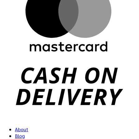
C
D
About
Blog