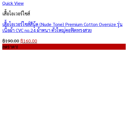
Quick View
เสื้อโอเวอร์ไซส์
เสื้อโอเวอร์ไซส์สีนู้ด (Nude Tone) Premium Cotton Oversize รุ่น
เนื้อผ้า CVC no.24 ผ้าหนา ตัวใหญ่คอฟิตทรงสวย
Original
Current
฿
190.00
฿
160.00
price
price
ลดราคา!
was:
is:
฿190.00.
฿160.00.