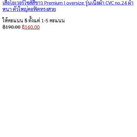
เสื้อโอเวอร์ไซส์สีขาว Premium | oversize รุ่นเนื้อผ้า CVC no.24 ผ้า
หนา ตัวใหญ่คอฟิตทรงสวย
ให้คะแนน
5
ตั้งแต่ 1-5 คะแนน
Original
Current
฿
190.00
฿
160.00
price
price
was:
is:
฿190.00.
฿160.00.