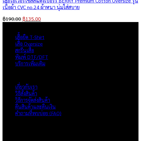
เสื้อโอเวอร์ไซส์สีแดงเบอร์รี่ BERRY Premium Cotton Oversize รุ่น
เนื้อผ้า CVC no.24 ผ้าหนา นุ่มใส่สบาย
Original
Current
฿
190.00
฿
135.00
price
price
ผลิตภัณฑ์
was:
is:
เสื้อยืด T-Shirt
฿190.00.
฿135.00.
เสื้อ Oversize
สกรีนเสื้อ
พิมพ์ DTF/DFT
บริการเพิ่มเติม
ภาพรวมเว็บไซต์
เกี่ยวกับเรา
วิธีสั่งสินค้า
วิธีการจัดส่งสินค้า
คืนสินค้าและคืนเงิน
คำถามที่พบบ่อย (FAQ)
เกี่ยวกับเรา
แบรนด์ Hoshi
เป็นแบรนด์เสื้อยืดคุณภาพ และบริการงานสกรีนเสื้อ
งานปัก และรับปริ้นฟิล์ม DTF แบบครบวงจร โรงงานสกรีนเสื้อยืดที่