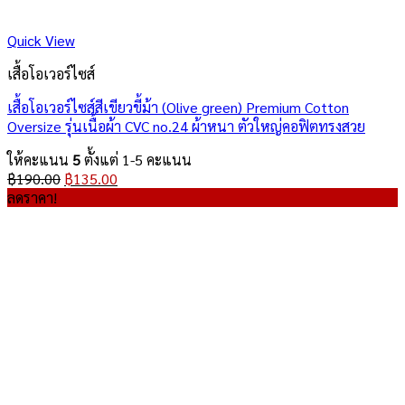
Quick View
เสื้อโอเวอร์ไซส์
เสื้อโอเวอร์ไซส์สีเขียวขี้ม้า (Olive green) Premium Cotton
Oversize รุ่นเนื้อผ้า CVC no.24 ผ้าหนา ตัวใหญ่คอฟิตทรงสวย
ให้คะแนน
5
ตั้งแต่ 1-5 คะแนน
Original
Current
฿
190.00
฿
135.00
price
price
ลดราคา!
was:
is:
฿190.00.
฿135.00.