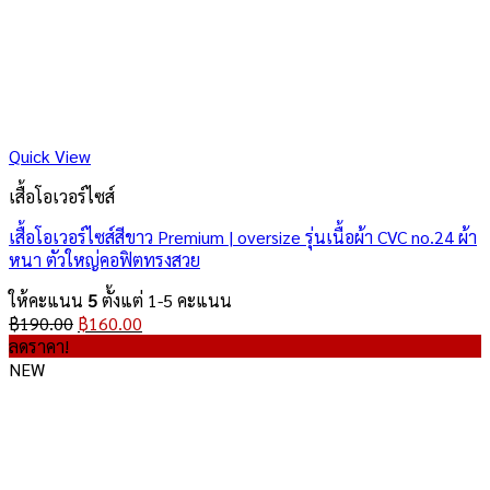
Quick View
เสื้อโอเวอร์ไซส์
เสื้อโอเวอร์ไซส์สีขาว Premium | oversize รุ่นเนื้อผ้า CVC no.24 ผ้า
หนา ตัวใหญ่คอฟิตทรงสวย
ให้คะแนน
5
ตั้งแต่ 1-5 คะแนน
Original
Current
฿
190.00
฿
160.00
price
price
ลดราคา!
was:
is:
NEW
฿190.00.
฿160.00.