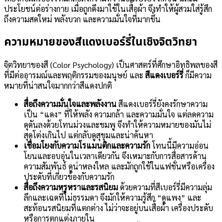
ประโยชน์ต่อร่างกาย เมื่อถูกดึงมาใช้ในเสื้อผ้า จึงทำให้ผู้สวมใส่รู้สึก
ถึงความสดใหม่ พลังบวก และความมั่นใจที่มากขึ้น
ความหมายของสีแดงเบอร์รี่ในเชิงจิตวิทยา
จิตวิทยาของสี (Color Psychology) เป็นศาสตร์ที่ศึกษาอิทธิพลของสี
ที่มีต่ออารมณ์และพฤติกรรมของมนุษย์ และ
สีแดงเบอร์รี่
ก็มีความ
หมายที่น่าสนใจมากกว่าสีแดงปกติ
สื่อถึงความมั่นใจและพลังงาน
สีแดงเบอร์รี่ยังคงรักษาความ
เป็น “แดง” ที่ให้พลัง ความกล้า และความมั่นใจ แต่ลดความ
ดุดันลงด้วยโทนม่วงและชมพู จึงทำให้ความหมายของมันไม่
สุดโต่งเกินไป แต่กลับดูสุขุมและน่าค้นหา
เชื่อมโยงกับความโรแมนติกและความรัก
โทนนี้มีความอ่อน
โยนและอบอุ่นในเวลาเดียวกัน จึงเหมาะกับการสื่อสารด้าน
ความสัมพันธ์ ดูน่าหลงใหล และมักถูกใช้ในแฟชั่นหรือเครื่อง
ประดับที่เกี่ยวข้องกับความรัก
สื่อถึงความหรูหราและรสนิยม
ด้วยความที่สีเบอร์รี่มีความลุ่ม
ลึกและเฉดที่ไม่ธรรมดา จึงมักให้ความรู้สึก “ดูแพง” และ
สะท้อนรสนิยมที่แตกต่าง ไม่ว่าจะอยู่บนเสื้อผ้า เครื่องประดับ
หรือการตกแต่งภายใน