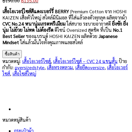
Original
Current
฿
190.00
฿
135.00
price
price
เสื้อโอเวอร์ไซส์สีแดงเบอร์รี่ BERRY
Premium Cotton จาก HOSHI
was:
is:
KAIZEN เสื้อตัวใหญ่ สไตล์มินิมอล ที่ใส่แล้วลงตัวทุกลุค ผลิตจากผ้า
฿190.00.
฿135.00.
CVC No.24 หนานุ่มเกรดพรีเมียม
ใส่สบาย ระบายอากาศดี
ยิ่งซัก ยิ่ง
นุ่ม ไม่ย้วย ไม่หด ไม่ต้องรีด
ดีไซน์ Oversized สุดชิค ที่เป็น
No.1
Best Seller
ของแบรนด์ HOSHI KAIZEN ผลิตด้วย
Japanese
Mindset
ใส่แล้วมั่นใจทั้งคุณภาพและสไตล์
ซื้อสินค้า
หมวดหมู่:
เสื้อโอเวอร์ไซส์
,
เสื้อโอเวอร์ไซส์ – CVC 24 แขนสั้น
ป้าย
กำกับ:
oversizedstyle
,
เสื้อทรงหลวม
,
เสื้อยืดoversize
,
เสื้อโอเวอร์
ไซส์
,
เสื้อไซส์ใหญ่
หมวดหมู่สินค้า
กระเป๋าผ้า