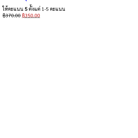
ให้คะแนน
5
ตั้งแต่ 1-5 คะแนน
Original
Current
฿
370.00
฿
350.00
price
price
was:
is:
฿370.00.
฿350.00.