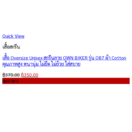
Quick View
เสื้อสกรีน
เสื้อ Oversize Unisex สกรีนลาย OWN BIKER รุ่น OB7 ผ้า Cotton
คุณภาพสูง หนานุ่ม ไม่ยืด ไม่ย้วย ใส่สบาย
Original
Current
฿
370.00
฿
350.00
price
price
ลดราคา!
was:
is:
฿370.00.
฿350.00.