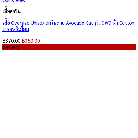
เสื้อสกรีน
เสื้อ Oversize Unisex สกรีนลาย Avocado Cat รุ่น OW9 ผ้า Cotton
เกรดพรีเมี่ยม
Original
Current
฿
370.00
฿
350.00
price
price
ลดราคา!
was:
is:
฿370.00.
฿350.00.