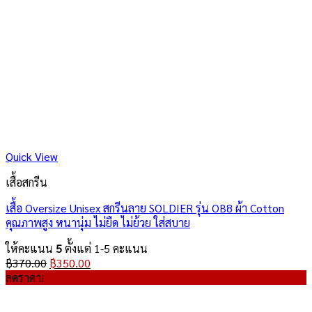
Quick View
เสื้อสกรีน
เสื้อ Oversize Unisex สกรีนลาย SOLDIER รุ่น OB8 ผ้า Cotton
คุณภาพสูง หนานุ่ม ไม่ยืด ไม่ย้วย ใส่สบาย
ให้คะแนน
5
ตั้งแต่ 1-5 คะแนน
Original
Current
฿
370.00
฿
350.00
price
price
ลดราคา!
was:
is:
฿370.00.
฿350.00.