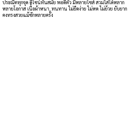
ประณีตทุกจุด ดีไซน์ทันสมัย พอดีตัว มีหลายไซส์ สวมใส่ได้หลาก
หลายโอกาส เนื้อผ้าหนา ทนทาน ไม่ยืดง่าย ไม่หด ไม่ย้วย ยับยาก
คงทรงสวยแม้ซักหลายครั้ง