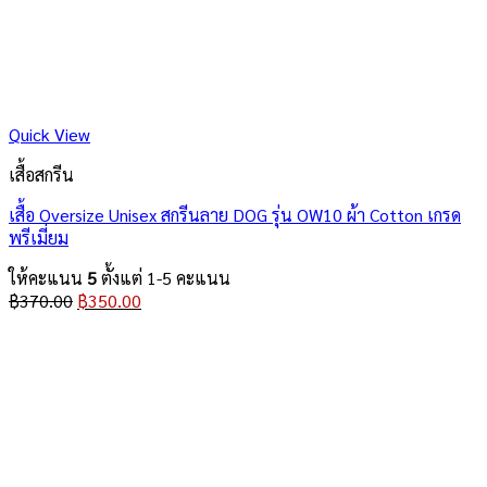
Quick View
เสื้อสกรีน
เสื้อ Oversize Unisex สกรีนลาย DOG รุ่น OW10 ผ้า Cotton เกรด
พรีเมี่ยม
ให้คะแนน
5
ตั้งแต่ 1-5 คะแนน
Original
Current
฿
370.00
฿
350.00
price
price
was:
is:
฿370.00.
฿350.00.