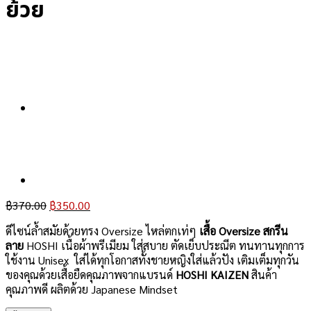
ย้วย
Original
Current
฿
370.00
฿
350.00
price
price
ดีไซน์ล้ำสมัยด้วยทรง Oversize ไหล่ตกเท่ๆ
เสื้อ Oversize สกรีน
was:
is:
ลาย
HOSHI เนื้อผ้าพรีเมียม ใส่สบาย ตัดเย็บประณีต ทนทานทุกการ
฿370.00.
฿350.00.
ใช้งาน Unisex ใส่ได้ทุกโอกาสทั้งชายหญิงใส่แล้วปัง เติมเต็มทุกวัน
ของคุณด้วยเสื้อยืดคุณภาพจากแบรนด์
HOSHI KAIZEN
สินค้า
คุณภาพดี ผลิตด้วย Japanese Mindset