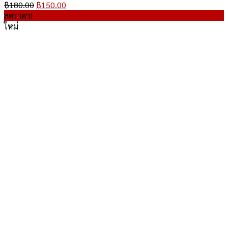
Original
Current
฿
180.00
฿
150.00
price
price
ลดราคา!
was:
is:
ใหม่
฿180.00.
฿150.00.