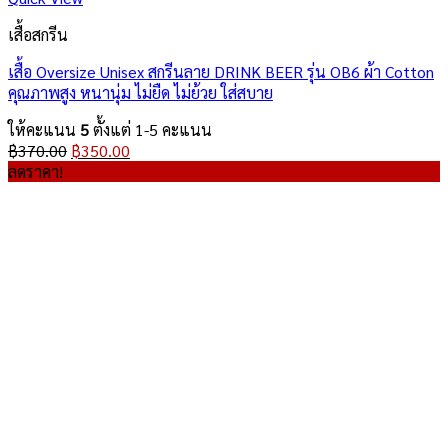
เสื้อสกรีน
เสื้อ Oversize Unisex สกรีนลาย DRINK BEER รุ่น OB6 ผ้า Cotton
คุณภาพสูง หนานุ่ม ไม่ยืด ไม่ย้วย ใส่สบาย
ให้คะแนน
5
ตั้งแต่ 1-5 คะแนน
Original
Current
฿
370.00
฿
350.00
price
price
ลดราคา!
was:
is:
฿370.00.
฿350.00.