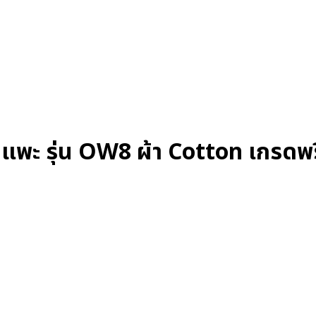
พะ รุ่น OW8 ผ้า Cotton เกรดพรีเม