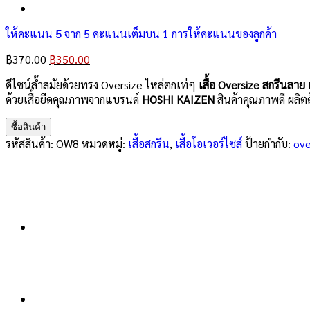
ให้คะแนน
5
จาก 5 คะแนนเต็มบน
1
การให้คะแนนของลูกค้า
Original
Current
฿
370.00
฿
350.00
price
price
ดีไซน์ล้ำสมัยด้วยทรง Oversize ไหล่ตกเท่ๆ
เสื้อ Oversize สกรีนลาย
H
was:
is:
ด้วยเสื้อยืดคุณภาพจากแบรนด์
HOSHI KAIZEN
สินค้าคุณภาพดี ผลิต
฿370.00.
฿350.00.
ซื้อสินค้า
รหัสสินค้า:
OW8
หมวดหมู่:
เสื้อสกรีน
,
เสื้อโอเวอร์ไซส์
ป้ายกำกับ:
ove