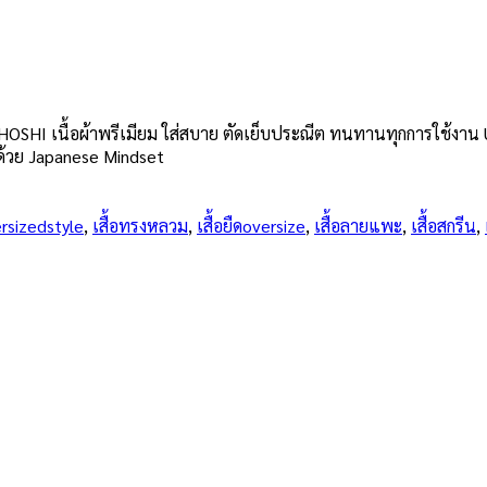
OSHI เนื้อผ้าพรีเมียม ใส่สบาย ตัดเย็บประณีต ทนทานทุกการใช้งาน Un
ด้วย Japanese Mindset
rsizedstyle
,
เสื้อทรงหลวม
,
เสื้อยืดoversize
,
เสื้อลายแพะ
,
เสื้อสกรีน
,