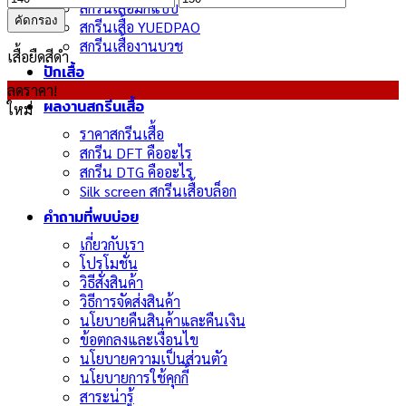
สกรีนเสื้อมีกี่แบบ
ต่ำ
สูงสุด
คัดกรอง
สกรีนเสื้อ YUEDPAO
สุด
สกรีนเสื้องานบวช
เสื้อยืดสีดำ
ปักเสื้อ
ลดราคา!
ผลงานสกรีนเสื้อ
ใหม่
ราคาสกรีนเสื้อ
สกรีน DFT คืออะไร
สกรีน DTG คืออะไร
Silk screen สกรีนเสื้อบล็อก
คำถามที่พบบ่อย
เกี่ยวกับเรา
โปรโมชั่น
วิธีสั่งสินค้า
วิธีการจัดส่งสินค้า
นโยบายคืนสินค้าและคืนเงิน
ข้อตกลงและเงื่อนไข
นโยบายความเป็นส่วนตัว
นโยบายการใช้คุกกี้
สาระน่ารู้