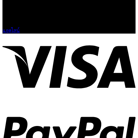
📶 LINE : @HO-SHI
🟢 เปิด 9.00-23.00 น.
🔴 ปิดวันอาทิตย์
แอดไลน์
V
P