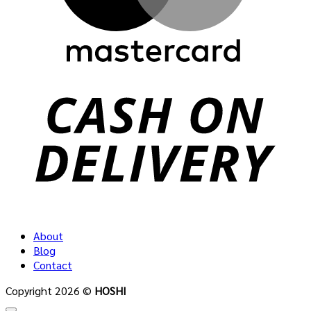
C
D
About
Blog
Contact
Copyright 2026 ©
HOSHI