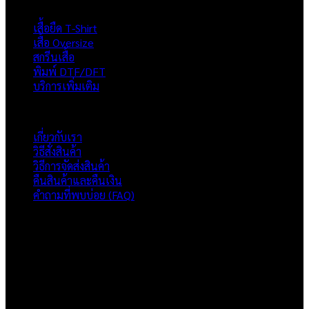
price
price
ผลิตภัณฑ์
was:
is:
เสื้อยืด T-Shirt
฿230.00.
฿145.00.
เสื้อ Oversize
สกรีนเสื้อ
พิมพ์ DTF/DFT
บริการเพิ่มเติม
ภาพรวมเว็บไซต์
เกี่ยวกับเรา
วิธีสั่งสินค้า
วิธีการจัดส่งสินค้า
คืนสินค้าและคืนเงิน
คำถามที่พบบ่อย (FAQ)
เกี่ยวกับเรา
แบรนด์ Hoshi
เป็นแบรนด์เสื้อยืดคุณภาพ และบริการงานสกรีนเสื้อ
งานปัก และรับปริ้นฟิล์ม DTF แบบครบวงจร โรงงานสกรีนเสื้อยืดที่
เน้นคุณภาพและการส่งมอบที่เกินความคาดหวัง
ติดต่อเรา
HOSHI.KAIZENN@GMAIL.COM