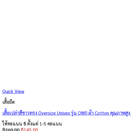
Quick View
เสื้อยืด
เสื้อเปล่าสีขาวทรง Oversize Unisex รุ่น OW0 ผ้า Cotton คุณภาพสูง 
ให้คะแนน
5
ตั้งแต่ 1-5 คะแนน
Original
Current
฿
260.00
฿
145.00