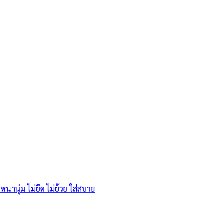
หนานุ่ม ไม่ยืด ไม่ย้วย ใส่สบาย