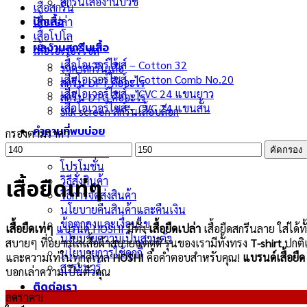
สกรีนเสื้องานบวช
เสื้อสกรีน
ปักเสื้อ
เสื้อเปล่า
เสื้อโปโล
ผลงานสกรีนเสื้อ
เสื้อโอเวอร์ไซส์
เสื้อโอเวอร์ไซส์ – Cotton 32
ราคาสกรีนเสื้อ
เสื้อโอเวอร์ไซส์ – Cotton Comb No.20
สกรีน DFT คืออะไร
เสื้อโอเวอร์ไซส์ – CVC 24 แขนยาว
สกรีน DTG คืออะไร
เสื้อโอเวอร์ไซส์ – CVC 24 แขนสั้น
Silk screen สกรีนเสื้อบล็อก
คำถามที่พบบ่อย
กรองตามราคา
ราคา
ราคา
เกี่ยวกับเรา
คัดกรอง
ต่ำ
สูงสุด
โปรโมชั่น
สุด
วิธีสั่งสินค้า
เสื้อยืดเท่ๆ
วิธีการจัดส่งสินค้า
นโยบายคืนสินค้าและคืนเงิน
ข้อตกลงและเงื่อนไข
เสื้อยืดเท่ๆ
แบรนด์ HOSHI
มีทั้ง
เสื้อยืดเปล่า
เสื้อยืดสกรีนลาย ใส่ได้
นโยบายความเป็นส่วนตัว
สบายๆ ที่อยากใส่เสื้อผ้าสบายแต่ดูดี รุ่นของเรามีทั้งทรง
T-shirt
ปกติแ
นโยบายการใช้คุกกี้
และความเท่ในทุกดีเทล
HOSHI
คือคำตอบสำหรับคุณ!
แบรนด์เสื้อยืด
สาระน่ารู้
บอกเล่าความเป็นตัวคุณ
ติดต่อเรา
ลดราคา!