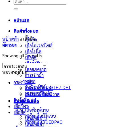
ค้นหา:
หน้าแรก
สินค้าทั้งหมด
หน้าหลัก
/
เสื้อยืด
เสื้อยืด
คัดกรอง
เสื้อโอเวอร์ไซส์
เสื้อโปโล
Showing all 2 results
เสื้อฮู๊ด
เสื้อสกรีน
เสื้อแจ็คเก็ต
หมวดหมู่สินค้า
กระเป๋าผ้า
หมวก
กระเป๋าผ้า
รับพิมพ์ฟิล์ม DTF / DFT
กระเป๋าผ้าเปล่า
หมวดหมู่สินค้า
กระเป๋าผ้าแคนวาส
สินค้าอื่น ๆ
ร้านสกรีนเสื้อ
เสื้อกีฬา
เสื้อพิมพ์ลาย
เสื้อยืด
สกรีนเสื้อมีกี่แบบ
เสื้อยืดสีขาว
สกรีนเสื้อ YUEDPAO
เสื้อยืดสีดำ