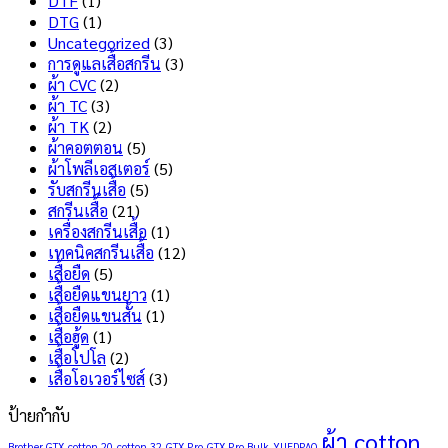
DTF
(1)
สกรีน
คือ
DTG
(1)
เสื้อ
อะไร
Uncategorized
(3)
ไม่
มี
การดูแลเสื้อสกรีน
(3)
ลอก
ข้อดี
ผ้า CVC
(2)
ไม่
และ
ผ้า TC
(3)
แตก
ข้อ
ผ้า TK
(2)
เลือก
เสีย
ผ้าคอตตอน
(5)
แบบ
อะไร
ผ้าโพลีเอสเตอร์
(5)
ไหน
บ้าง
รับสกรีนเสื้อ
(5)
ดี
?
สกรีนเสื้อ
(21)
?
เครื่องสกรีนเสื้อ
(1)
เทคนิคสกรีนเสื้อ
(12)
เสื้อยืด
(5)
เสื้อยืดแขนยาว
(1)
เสื้อยืดแขนสั้น
(1)
เสื้อฮู้ด
(1)
เสื้อโปโล
(2)
เสื้อโอเวอร์ไซส์
(3)
ป้ายกำกับ
ผ้า cotton
Brother GTX
cotton 20
cotton 32
GTX Pro
GTX Pro Bulk
YUEDPAO