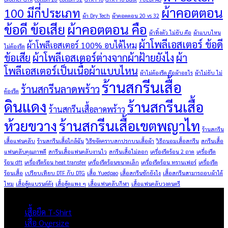
ผ้าคอตตอน
100 มีกี่ประเภท
ผ้า Dry Tech
ผ้าคอตตอน 20 vs 32
ข้อดี ข้อเสีย
ผ้าคอตตอน คือ
ผ้าทิ้งตัว ไม่ยับ คือ
ผ้าแบบไหน
ผ้าโพลีเอสเตอร์ ข้อดี
ผ้าโพลีเอสเตอร์ 100% อบได้ไหม
ไม่ต้องรีด
ข้อเสีย
ผ้าโพลีเอสเตอร์ต่างจากผ้าฝ้ายยังไง
ผ้า
โพลีเอสเตอร์เป็นเนื้อผ้าแบบไหน
ผ้าไม่ต้องรีด คือผ้าอะไร
ผ้าไม่ยับ ไม่
ร้านสกรีนเสื้อ
ร้านสกรีนลาดพร้าว
ต้องรีด
ดินแดง
ร้านสกรีนเสื้อ
ร้านสกรีนเสื้อลาดพร้าว
ห้วยขวาง
ร้านสกรีนเสื้อเขตพญาไท
ร้านสกรีน
เสื้อแฟนคลับ
ร้านสกรีนเสื้อใกล้ฉัน
วิธีขจัดคราบสกปรกบนเสื้อผ้า
วิธีถนอมเสื้อสกรีน
สกรีนเสื้อ
แฟนคลับคุณภาพดี
สกรีนเสื้อแฟนคลับงานไว
สกรีนเสื้อไม่ลอก
เครื่องรีดร้อน 2 ถาด
เครื่องรีด
ร้อน dft
เครื่องรีดร้อน heat transfer
เครื่องรีดร้อนขนาดเล็ก
เครื่องรีดร้อน ทรานเฟอร์
เครื่องรีด
ร้อนเสื้อ
เปรียบเทียบ DTF กับ DTG
เสื้อ Yuedpao
เสื้อสกรีนซักยังไง
เสื้อสกรีนสามารถอบผ้าได้
ไหม
เสื้อฮู้ดแบรนด์ดัง
เสื้อฮู้ดแพง ๆ
เสื้อแฟนคลับกีฬา
เสื้อแฟนคลับวงดนตรี
ผลิตภัณฑ์
เสื้อยืด T-Shirt
เสื้อ Oversize