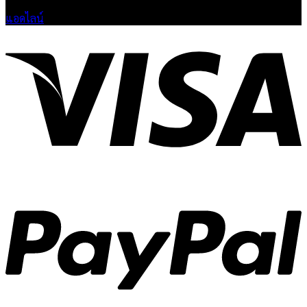
แอดไลน์
V
P