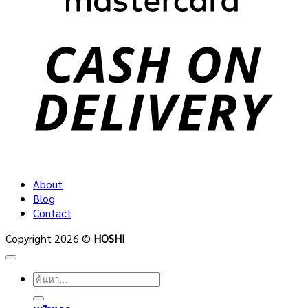
C
D
About
Blog
Contact
Copyright 2026 ©
HOSHI
ค้นหา: