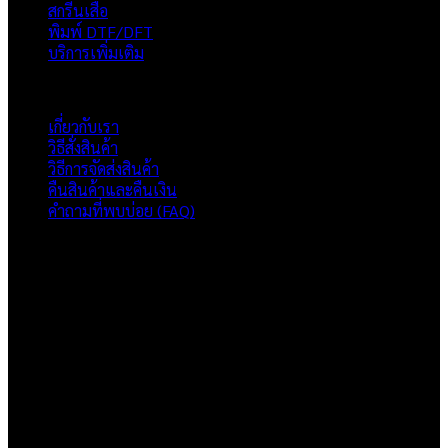
สกรีนเสื้อ
พิมพ์ DTF/DFT
บริการเพิ่มเติม
ภาพรวมเว็บไซต์
เกี่ยวกับเรา
วิธีสั่งสินค้า
วิธีการจัดส่งสินค้า
คืนสินค้าและคืนเงิน
คำถามที่พบบ่อย (FAQ)
เกี่ยวกับเรา
แบรนด์ Hoshi
เป็นแบรนด์เสื้อยืดคุณภาพ และบริการงานสกรีนเสื้อ
งานปัก และรับปริ้นฟิล์ม DTF แบบครบวงจร โรงงานสกรีนเสื้อยืดที่
เน้นคุณภาพและการส่งมอบที่เกินความคาดหวัง
ติดต่อเรา
HOSHI.KAIZENN@GMAIL.COM
📶 LINE : @HO-SHI
🟢 เปิด 9.00-23.00 น.
🔴 ปิดวันอาทิตย์