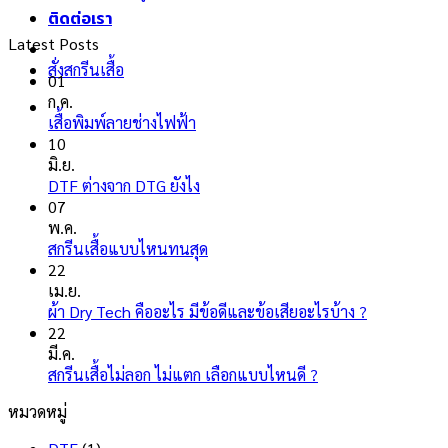
ติดต่อเรา
Latest Posts
สั่งสกรีนเสื้อ
01
ก.ค.
ไม่มี
เสื้อพิมพ์ลายช่างไฟฟ้า
ความ
10
เห็น
มิ.ย.
บน
ไม่มี
DTF ต่างจาก DTG ยังไง
เสื้อ
ความ
07
พิมพ์
เห็น
พ.ค.
ลาย
บน
ไม่มี
สกรีนเสื้อแบบไหนทนสุด
ช่างไฟ
DTF
ความ
22
ฟ้า
ต่าง
เห็น
เม.ย.
จาก
บน
ไม่มี
ผ้า Dry Tech คืออะไร มีข้อดีและข้อเสียอะไรบ้าง ?
DTG
สกรีน
ความ
22
ยัง
เสื้อ
เห็น
มี.ค.
ไง
แบบ
บน
ไม่มี
สกรีนเสื้อไม่ลอก ไม่แตก เลือกแบบไหนดี ?
ไหน
ผ้า
ความ
หมวดหมู่
ทน
Dry
เห็น
สุด
บน
Tech