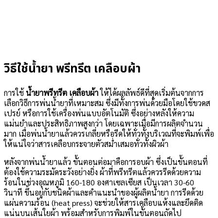
วิธีใช้น้ำยา พรีทรีต เคลือบผ้า
การใช้
น้ำยาพรีทรีต เคลือบผ้า
ให้ได้ผลลัพธ์ดีที่สุดเริ่มต้นจากการ
เลือกวิธีการพ่นน้ำยาที่เหมาะสม ซึ่งมีทั้งการพ่นด้วยมือโดยใช้ขวดส
เปรย์ หรือการใช้เครื่องพ่นแบบอัตโนมัติ ซึ่งอย่างหลังให้ความ
แม่นยำและประสิทธิภาพสูงกว่า โดยเฉพาะเมื่อมีการผลิตจำนวน
มาก เมื่อพ่นน้ำยาแล้วควรเกลี่ยหรือรีดให้ทั่วทั้งบริเวณที่จะพิมพ์เพื่อ
ให้แน่ใจว่าสารเคลือบกระจายตัวสม่ำเสมอทั่วทั้งผิวผ้า
หลังจากพ่นน้ำยาแล้ว ขั้นตอนต่อมาคือการอบผ้า ซึ่งเป็นขั้นตอนที่
ต้องใช้ความระมัดระวังอย่างยิ่ง ผ้าที่พรีทรีตแล้วควรรีดด้วยความ
ร้อนในช่วงอุณหภูมิ 160-180 องศาเซลเซียส เป็นเวลา 30-60
วินาที ขึ้นอยู่กับชนิดผ้าและคำแนะนำของผู้ผลิตน้ำยา การรีดด้วย
แผ่นความร้อน (heat press) จะช่วยให้สารเคลือบแห้งและยึดติด
แน่นบนเส้นใยผ้า พร้อมสำหรับการพิมพ์ในขั้นตอนถัดไป