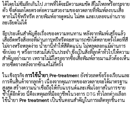
ได้โดยไม่ซึมลึกเกินไป ภาพที่ได้จะมีความคมชัด สีไม่ไหลหรือกระจาย
ตัว ซึ่งส่งผลโดยตรงต่อความสวยงามของลวดลายที่พิมพ์ลงบนเสื้อ
หากไม่ใช้พรีทรีต ลายพิมพ์อาจดูหม่น ไม่สด และเบลอจนอ่านราย
ละเอียดไม่ได้
อีกประเด็นสำคัญคือเรื่องของความทนทาน หลังจากพิมพ์เสร็จแล้ว
เสื้อยืดหรือสิ่งทอที่ผ่านการพรีทรีตจะสามารถซักได้หลายครั้งโดยที่สี
ไม่จางหรือหลุดง่าย น้ำยานี้ทำให้สีติดแน่น ไม่หลุดลอกแม้ผ่านการ
ซักบ่อย ๆ หรือการสวมใส่เป็นประจำ ซึ่งเป็นสิ่งที่ลูกค้าทั่วไปให้ความ
สำคัญอย่างมาก เพราะไม่มีใครอยากซื้อเสื้อพิมพ์ลายมาแล้วต้องเห็น
ลายซีดจางหลังจากซักแค่ไม่กี่ครั้ง
ในเชิงธุรกิจ
การใช้น้ำยา Pre-treatmen
t ยังช่วยลดข้อร้องเรียนและ
การคืนสินค้าจากลูกค้า เนื่องจากคุณภาพของลวดลายจะได้มาตรฐาน
สูงสุด สร้างความน่าเชื่อถือให้กับแบรนด์และเพิ่มโอกาสในการขาย
ซ้ำได้อีกด้วย นี่คือเหตุผลที่มืออาชีพในวงการ DTG ทั่วโลกต่างเลือก
ใช้น้ำยา
Pre treatment
เป็นขั้นตอนสำคัญในการผลิตทุกชิ้นงาน