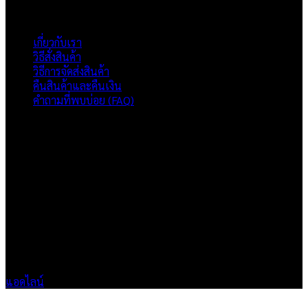
ภาพรวมเว็บไซต์
เกี่ยวกับเรา
วิธีสั่งสินค้า
วิธีการจัดส่งสินค้า
คืนสินค้าและคืนเงิน
คำถามที่พบบ่อย (FAQ)
เกี่ยวกับเรา
แบรนด์ Hoshi
เป็นแบรนด์เสื้อยืดคุณภาพ และบริการงานสกรีนเสื้อ
งานปัก และรับปริ้นฟิล์ม DTF แบบครบวงจร โรงงานสกรีนเสื้อยืดที่
เน้นคุณภาพและการส่งมอบที่เกินความคาดหวัง
ติดต่อเรา
HOSHI.KAIZENN@GMAIL.COM
📶 LINE : @HO-SHI
🟢 เปิด 9.00-23.00 น.
🔴 ปิดวันอาทิตย์
แอดไลน์
V