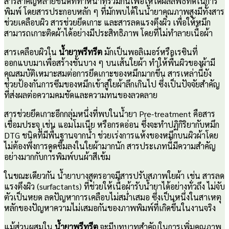
สารสำคัญหลายชนิดที่ทำหน้าที่ร่วมกันเพื่อให้ได้ผลลัพธ์ที่ดีในการ
พิมพ์ โดยสารประกอบหลัก ๆ ที่มักพบได้ในน้ำยาคุณภาพสูงมีทั้งสาร
ช่วยเคลือบผิว สารช่วยยึดเกาะ และสารลดแรงตึงผิว เพื่อให้หมึก
สามารถเกาะติดผ้าได้อย่างมีประสิทธิภาพ โดยที่ไม่ทำลายเนื้อผ้า
สารเคลือบผิวใน
น้ำยาพรีทรีต
มักเป็นพอลิเมอร์หรือเรซินที่
ออกแบบมาเพื่อสร้างชั้นบาง ๆ บนเส้นใยผ้า ทำให้พื้นผิวของผ้ามี
คุณสมบัติเหมาะสมต่อการยึดเกาะของหมึกมากขึ้น สารเหล่านี้ยัง
ช่วยป้องกันการซึมของหมึกเข้าสู่ใยผ้าลึกเกินไป ซึ่งเป็นปัจจัยสำคัญ
ที่ส่งผลต่อความคมชัดและความทนของลวดลาย
สารช่วยยึดเกาะอีกกลุ่มหนึ่งที่พบในน้ำยา Pre-treatment คือสาร
เชื่อมประจุ เช่น แอมโมเนีย หรือกรดอ่อน ซึ่งจะทำปฏิกิริยากับหมึก
DTG ชนิดที่มีพื้นฐานจากน้ำ ช่วยเร่งการแห้งของหมึกบนผิวผ้าโดย
ไม่ต้องพึ่งการดูดซึมลงในใยผ้ามากนัก สารประเภทนี้มีความสำคัญ
อย่างมากกับการพิมพ์บนผ้าสีเข้ม
ในขณะเดียวกัน น้ำยาบางสูตรอาจมีสารปรับสภาพใยผ้า เช่น สารลด
แรงตึงผิว (surfactants) ที่ช่วยให้เนื้อผ้ารับน้ำยาได้อย่างทั่วถึง ไม่จับ
ตัวเป็นหยด ลดปัญหาการเคลือบไม่สม่ำเสมอ ซึ่งเป็นหนึ่งในสาเหตุ
หลักของปัญหาความไม่เสมอกันของภาพพิมพ์ที่เกิดขึ้นในงานจริง
แม้ส่วนผสมใน
น้ำยาพรีทรีต
จะมีบทบาทสำคัญในการเพิ่มคุณภาพ