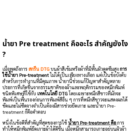
น้ำยา Pre treatment คืออะไร สำคัญยังไง
?
เมื่อพูดถึงการ
สกรีน DTG
บนผ้าสีเข้มหรือผ้าที่มีพื้นผิวดูดซึมสูง
การ
ใช้น้ำยา Pre-treatment
ไม่ได้เป็นเพียงทางเลือก แต่เป็นข้อบังคับ
สำหรับการทำงานที่มีคุณภาพ น้ำยานี้ช่วยแก้ปัญหาสำคัญหลาย
ประการที่เกิดขึ้นจากธรรมชาติของผ้าและพฤติกรรมของหมึกพิมพ์
ชนิดพิเศษที่ใช้กับ
เทคโนโลยี DTG
โดยเฉพาะหมึกสีขาวที่มักจะ
พิมพ์เป็นพื้นรองก่อนการพิมพ์สีอื่น ๆ การที่หมึกสีขาวจะแสดงผลได้
ชัดและไม่ซีดจางจำเป็นต้องมีสารช่วยยึดเกาะ และน้ำยา Pre-
treatment ก็คือคำตอบ
หนึ่งในข้อดีที่สำคัญที่สุดของการใช้
น้ำยา Pre-treatment คือ
การ
ทำให้หมึกพิมพ์ยึดเกาะผ้าได้ดีขึ้น เมื่อหมึกสามารถเกาะอยู่บนผิวผ้า