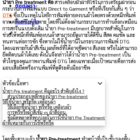
น้ำยา Pre treatment คือ
สารเคลือบผิวผ้าที่ใช้ในการเตรียมผ้าก่อน
ติดต่อเรา
กระบวนการพิมพ์แบบ Direct to Garment หรือที่เรียกกันสั้น ๆ ว่า
DTG
ซึ่งเป็นเทคโนโลยีการพิมพ์ลายลงบนผ้าโดยตรงด้วยหมึกพิมพ์
จากเครื่องพิมพ์เฉพาะ โดยที่ไม่ต้องผ่านกระบวนการทำบล็อกเหมือน
สั่งสกรีนเสื้อ
การสกรีนแบบดั้งเดิม น้ำยา Pre-treatment มีบทบาทสำคัญในการ
ช่วยให้หมึกที่พิมพ์ลงบนผ้าสามารถยึดเกาะได้ดีขึ้น สีสด คมชัด และ
ทนทานต่อการซัก ซึ่งหากไม่ใช้น้ำยานี้ในกระบวนการพิมพ์ DTG
โดยเฉพาะกับผ้าสีเข้ม ผลลัพธ์ที่ได้อาจซีดจาง สีเลอะ หรือไม่สามารถ
ยึดติดบนผ้าได้เลย ดังนั้นจึงกล่าวได้ว่าน้ำยา Pre-treatment เป็น
หัวใจของคุณภาพงานพิมพ์ DTG โดยเฉพาะเมื่อเป้าหมายคือการส่ง
มอบเสื้อยืดหรืองานพิมพ์ที่ดูดีระดับมืออาชีพ
หัวข้อเนื้อหา
น้ำยา Pre treatment คืออะไร สำคัญยังไง ?
ส่วนประกอบหลักของน้ำยา Pre-treatment
วิธีใช้น้ำยา พรีทรีต เคลือบผ้า
วิธีเลือกซื้อน้ำยา พรีทรีต เคลือบผ้า
การพรีทรีตผ้าสีเข้ม vs ผ้าสีอ่อน
ข้อผิดพลาดที่พบบ่อยในการใช้น้ำยา Pre Treatment
ผ้าที่เหมาะกับการใช้พรีทรีต
โดยพื้นฐานแล้ว
น้ำยา Pre-treatment
ทำหน้าที่เป็นชั้นรองพื้น