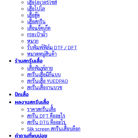
เสื้อโอเวอร์ไซส์
เสื้อโปโล
เสื้อฮู๊ด
เสื้อสกรีน
เสื้อแจ็คเก็ต
กระเป๋าผ้า
หมวก
รับพิมพ์ฟิล์ม DTF / DFT
หมวดหมู่สินค้า
ร้านสกรีนเสื้อ
เสื้อพิมพ์ลาย
สกรีนเสื้อมีกี่แบบ
สกรีนเสื้อ YUEDPAO
สกรีนเสื้องานบวช
ปักเสื้อ
ผลงานสกรีนเสื้อ
ราคาสกรีนเสื้อ
สกรีน DFT คืออะไร
สกรีน DTG คืออะไร
Silk screen สกรีนเสื้อบล็อก
คำถามที่พบบ่อย