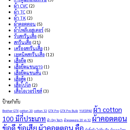
ลอก
ข้อดี
ผ้า CVC
(2)
ไม่
และ
ผ้า TC
(3)
แตก
ข้อ
ผ้า TK
(2)
เลือก
เสีย
ผ้าคอตตอน
(5)
แบบ
อะไร
ผ้าโพลีเอสเตอร์
(5)
ไหน
บ้าง
รับสกรีนเสื้อ
(5)
ดี
?
สกรีนเสื้อ
(21)
?
เครื่องสกรีนเสื้อ
(1)
เทคนิคสกรีนเสื้อ
(12)
เสื้อยืด
(5)
เสื้อยืดแขนยาว
(1)
เสื้อยืดแขนสั้น
(1)
เสื้อฮู้ด
(1)
เสื้อโปโล
(2)
เสื้อโอเวอร์ไซส์
(3)
ป้ายกำกับ
ผ้า cotton
Brother GTX
cotton 20
cotton 32
GTX Pro
GTX Pro Bulk
YUEDPAO
ผ้าคอตตอน
100 มีกี่ประเภท
ผ้า Dry Tech
ผ้าคอตตอน 20 vs 32
ข้อดี ข้อเสีย
ผ้าคอตตอน คือ
ผ้าทิ้งตัว ไม่ยับ คือ
ผ้าแบบไหน