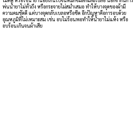
ไม่ติด หรือใช้น้ำยาน้อยเกินไปจนหมึกซึมลึกและเบลอ นอกจากนี้การ
พ่นน้ำยาไม่ทั่วถึง หรือกระจายไม่สม่ำเสมอ ทำให้บางจุดของผ้ามี
ความคมชัดดี แต่บางจุดกลับเบลอหรือซีด อีกปัญหาคือการอบด้วย
อุณหภูมิที่ไม่เหมาะสม เช่น อบไม่ร้อนพอทำให้น้ำยาไม่แห้ง หรือ
อบร้อนเกินจนผ้าเสีย