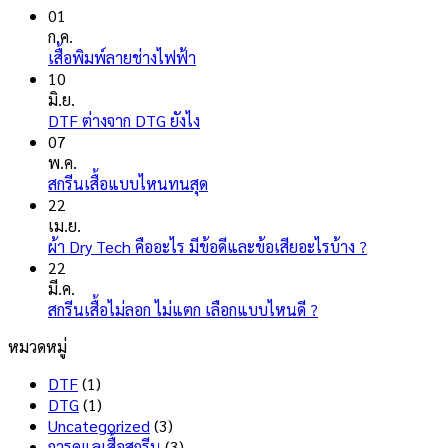
01
ก.ค.
ไม่มี
เสื้อพิมพ์ลายช่างไฟฟ้า
ความ
10
เห็น
มิ.ย.
บน
ไม่มี
DTF ต่างจาก DTG ยังไง
เสื้อ
ความ
07
พิมพ์
เห็น
พ.ค.
ลาย
บน
ไม่มี
สกรีนเสื้อแบบไหนทนสุด
ช่างไฟ
DTF
ความ
22
ฟ้า
ต่าง
เห็น
เม.ย.
จาก
บน
ไม่มี
ผ้า Dry Tech คืออะไร มีข้อดีและข้อเสียอะไรบ้าง ?
DTG
สกรีน
ความ
22
ยัง
เสื้อ
เห็น
มี.ค.
ไง
แบบ
บน
ไม่มี
สกรีนเสื้อไม่ลอก ไม่แตก เลือกแบบไหนดี ?
ไหน
ผ้า
ความ
หมวดหมู่
ทน
Dry
เห็น
สุด
บน
Tech
DTF
(1)
สกรีน
คือ
DTG
(1)
เสื้อ
อะไร
Uncategorized
(3)
ไม่
มี
การดูแลเสื้อสกรีน
(3)