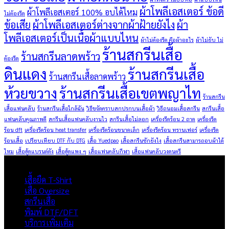
ผ้าโพลีเอสเตอร์ ข้อดี
ผ้าโพลีเอสเตอร์ 100% อบได้ไหม
ไม่ต้องรีด
ข้อเสีย
ผ้าโพลีเอสเตอร์ต่างจากผ้าฝ้ายยังไง
ผ้า
โพลีเอสเตอร์เป็นเนื้อผ้าแบบไหน
ผ้าไม่ต้องรีด คือผ้าอะไร
ผ้าไม่ยับ ไม่
ร้านสกรีนเสื้อ
ร้านสกรีนลาดพร้าว
ต้องรีด
ดินแดง
ร้านสกรีนเสื้อ
ร้านสกรีนเสื้อลาดพร้าว
ห้วยขวาง
ร้านสกรีนเสื้อเขตพญาไท
ร้านสกรีน
เสื้อแฟนคลับ
ร้านสกรีนเสื้อใกล้ฉัน
วิธีขจัดคราบสกปรกบนเสื้อผ้า
วิธีถนอมเสื้อสกรีน
สกรีนเสื้อ
แฟนคลับคุณภาพดี
สกรีนเสื้อแฟนคลับงานไว
สกรีนเสื้อไม่ลอก
เครื่องรีดร้อน 2 ถาด
เครื่องรีด
ร้อน dft
เครื่องรีดร้อน heat transfer
เครื่องรีดร้อนขนาดเล็ก
เครื่องรีดร้อน ทรานเฟอร์
เครื่องรีด
ร้อนเสื้อ
เปรียบเทียบ DTF กับ DTG
เสื้อ Yuedpao
เสื้อสกรีนซักยังไง
เสื้อสกรีนสามารถอบผ้าได้
ไหม
เสื้อฮู้ดแบรนด์ดัง
เสื้อฮู้ดแพง ๆ
เสื้อแฟนคลับกีฬา
เสื้อแฟนคลับวงดนตรี
ผลิตภัณฑ์
เสื้อยืด T-Shirt
เสื้อ Oversize
สกรีนเสื้อ
พิมพ์ DTF/DFT
บริการเพิ่มเติม