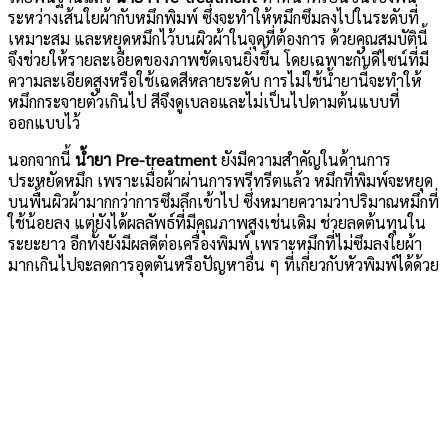
ระหว่างเส้นใยผ้ากับหมึกพิมพ์ ซึ่งจะทำให้หมึกซึมลงไปในระดับที่
เหมาะสม และหยุดหมึกไว้บนผิวผ้าในจุดที่ต้องการ ด้วยคุณสมบัตินี้
จึงช่วยให้รายละเอียดของภาพชัดเจนยิ่งขึ้น โดยเฉพาะกับดีไซน์ที่มี
ความละเอียดสูงหรือใช้เฉดสีหลายระดับ การไม่ใช้น้ำยานี้จะทำให้
หมึกกระจายตัวเกินไป สีจึงดูเบลอและไม่เป็นไปตามต้นแบบที่
ออกแบบไว้
นอกจากนี้
น้ำยา Pre-treatment
ยังมีความสำคัญในด้านการ
ประหยัดหมึก เพราะเมื่อผ้าผ่านการพรีทรีตแล้ว หมึกที่พิมพ์จะหยุด
บนพื้นผิวผ้ามากกว่าการซึมลึกเข้าไป ซึ่งหมายความว่าปริมาณหมึกที่
ใช้น้อยลง แต่ยังได้ผลลัพธ์ที่มีคุณภาพสูงเช่นเดิม ช่วยลดต้นทุนใน
ระยะยาว อีกทั้งยังมีผลดีต่อเครื่องพิมพ์ เพราะหมึกที่ไม่ซึมลงใยผ้า
มากเกินไปจะลดการอุดตันหรือปัญหาอื่น ๆ ที่เกี่ยวกับหัวพิมพ์ได้ด้วย