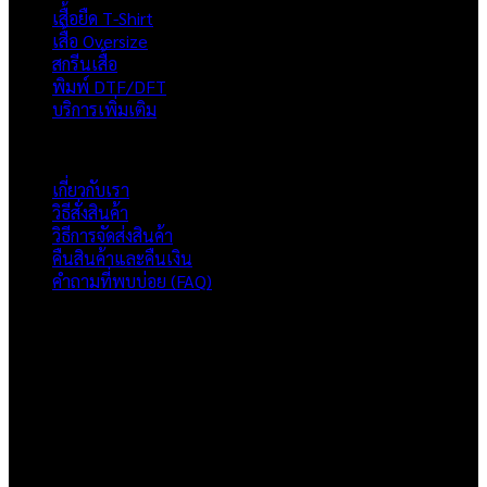
เสื้อยืด T-Shirt
เสื้อ Oversize
สกรีนเสื้อ
พิมพ์ DTF/DFT
บริการเพิ่มเติม
ภาพรวมเว็บไซต์
เกี่ยวกับเรา
วิธีสั่งสินค้า
วิธีการจัดส่งสินค้า
คืนสินค้าและคืนเงิน
คำถามที่พบบ่อย (FAQ)
เกี่ยวกับเรา
แบรนด์ Hoshi
เป็นแบรนด์เสื้อยืดคุณภาพ และบริการงานสกรีนเสื้อ
งานปัก และรับปริ้นฟิล์ม DTF แบบครบวงจร โรงงานสกรีนเสื้อยืดที่
เน้นคุณภาพและการส่งมอบที่เกินความคาดหวัง
ติดต่อเรา
HOSHI.KAIZENN@GMAIL.COM
📶 LINE : @HO-SHI