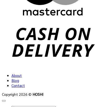
C
D
About
Blog
Contact
Copyright 2026 ©
HOSHI