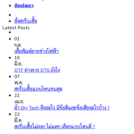
ติดต่อเรา
สั่งสกรีนเสื้อ
Latest Posts
01
ก.ค.
ไม่มี
เสื้อพิมพ์ลายช่างไฟฟ้า
ความ
10
เห็น
มิ.ย.
บน
ไม่มี
DTF ต่างจาก DTG ยังไง
เสื้อ
ความ
07
พิมพ์
เห็น
พ.ค.
ลาย
บน
ไม่มี
สกรีนเสื้อแบบไหนทนสุด
ช่างไฟ
DTF
ความ
22
ฟ้า
ต่าง
เห็น
เม.ย.
จาก
บน
ไม่มี
ผ้า Dry Tech คืออะไร มีข้อดีและข้อเสียอะไรบ้าง ?
DTG
สกรีน
ความ
22
ยัง
เสื้อ
เห็น
มี.ค.
ไง
แบบ
บน
ไม่มี
สกรีนเสื้อไม่ลอก ไม่แตก เลือกแบบไหนดี ?
ไหน
ผ้า
ความ