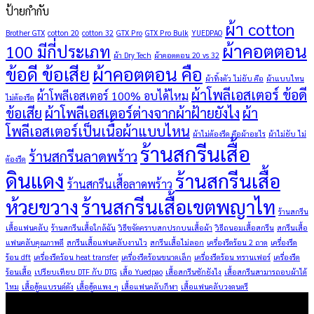
ป้ายกำกับ
ผ้า cotton
Brother GTX
cotton 20
cotton 32
GTX Pro
GTX Pro Bulk
YUEDPAO
ผ้าคอตตอน
100 มีกี่ประเภท
ผ้า Dry Tech
ผ้าคอตตอน 20 vs 32
ข้อดี ข้อเสีย
ผ้าคอตตอน คือ
ผ้าทิ้งตัว ไม่ยับ คือ
ผ้าแบบไหน
ผ้าโพลีเอสเตอร์ ข้อดี
ผ้าโพลีเอสเตอร์ 100% อบได้ไหม
ไม่ต้องรีด
ข้อเสีย
ผ้าโพลีเอสเตอร์ต่างจากผ้าฝ้ายยังไง
ผ้า
โพลีเอสเตอร์เป็นเนื้อผ้าแบบไหน
ผ้าไม่ต้องรีด คือผ้าอะไร
ผ้าไม่ยับ ไม่
ร้านสกรีนเสื้อ
ร้านสกรีนลาดพร้าว
ต้องรีด
ดินแดง
ร้านสกรีนเสื้อ
ร้านสกรีนเสื้อลาดพร้าว
ห้วยขวาง
ร้านสกรีนเสื้อเขตพญาไท
ร้านสกรีน
เสื้อแฟนคลับ
ร้านสกรีนเสื้อใกล้ฉัน
วิธีขจัดคราบสกปรกบนเสื้อผ้า
วิธีถนอมเสื้อสกรีน
สกรีนเสื้อ
แฟนคลับคุณภาพดี
สกรีนเสื้อแฟนคลับงานไว
สกรีนเสื้อไม่ลอก
เครื่องรีดร้อน 2 ถาด
เครื่องรีด
ร้อน dft
เครื่องรีดร้อน heat transfer
เครื่องรีดร้อนขนาดเล็ก
เครื่องรีดร้อน ทรานเฟอร์
เครื่องรีด
ร้อนเสื้อ
เปรียบเทียบ DTF กับ DTG
เสื้อ Yuedpao
เสื้อสกรีนซักยังไง
เสื้อสกรีนสามารถอบผ้าได้
ไหม
เสื้อฮู้ดแบรนด์ดัง
เสื้อฮู้ดแพง ๆ
เสื้อแฟนคลับกีฬา
เสื้อแฟนคลับวงดนตรี
ผลิตภัณฑ์