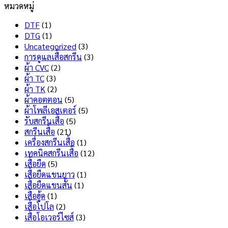
หมวดหมู่
ทน
Dry
เห็น
สุด
บน
Tech
DTF
(1)
สกรีน
คือ
DTG
(1)
เสื้อ
อะไร
Uncategorized
(3)
ไม่
มี
การดูแลเสื้อสกรีน
(3)
ลอก
ข้อดี
ผ้า CVC
(2)
ไม่
และ
ผ้า TC
(3)
แตก
ข้อ
ผ้า TK
(2)
เลือก
เสีย
ผ้าคอตตอน
(5)
แบบ
อะไร
ผ้าโพลีเอสเตอร์
(5)
ไหน
บ้าง
รับสกรีนเสื้อ
(5)
ดี
?
สกรีนเสื้อ
(21)
?
เครื่องสกรีนเสื้อ
(1)
เทคนิคสกรีนเสื้อ
(12)
เสื้อยืด
(5)
เสื้อยืดแขนยาว
(1)
เสื้อยืดแขนสั้น
(1)
เสื้อฮู้ด
(1)
เสื้อโปโล
(2)
เสื้อโอเวอร์ไซส์
(3)