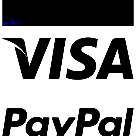
🟢 เปิด 9.00-23.00 น.
🔴 ปิดวันอาทิตย์
แอดไลน์
V
P