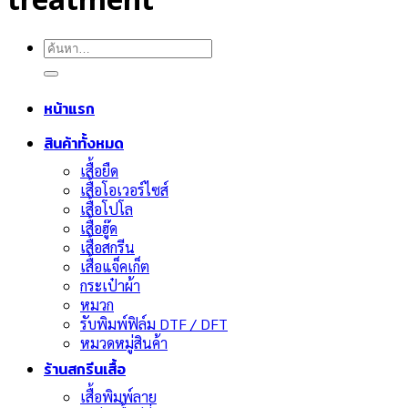
treatment
ค้นหา:
หน้าแรก
สินค้าทั้งหมด
เสื้อยืด
เสื้อโอเวอร์ไซส์
เสื้อโปโล
เสื้อฮู๊ด
เสื้อสกรีน
เสื้อแจ็คเก็ต
กระเป๋าผ้า
หมวก
รับพิมพ์ฟิล์ม DTF / DFT
หมวดหมู่สินค้า
ร้านสกรีนเสื้อ
เสื้อพิมพ์ลาย