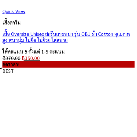
Quick View
เสื้อสกรีน
เสื้อ Oversize Unisex สกรีนลายหมา รุ่น OB1 ผ้า Cotton คุณภาพ
สูง หนานุ่ม ไม่ยืด ไม่ย้วย ใส่สบาย
ให้คะแนน
5
ตั้งแต่ 1-5 คะแนน
Original
Current
฿
370.00
฿
350.00
price
price
ลดราคา!
was:
is:
็BEST
฿370.00.
฿350.00.