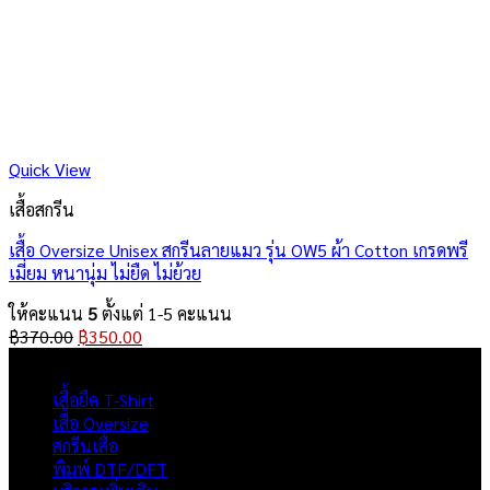
Quick View
เสื้อสกรีน
เสื้อ Oversize Unisex สกรีนลายแมว รุ่น OW5 ผ้า Cotton เกรดพรี
เมี่ยม หนานุ่ม ไม่ยืด ไม่ย้วย
ให้คะแนน
5
ตั้งแต่ 1-5 คะแนน
Original
Current
฿
370.00
฿
350.00
price
price
ผลิตภัณฑ์
was:
is:
เสื้อยืด T-Shirt
฿370.00.
฿350.00.
เสื้อ Oversize
สกรีนเสื้อ
พิมพ์ DTF/DFT