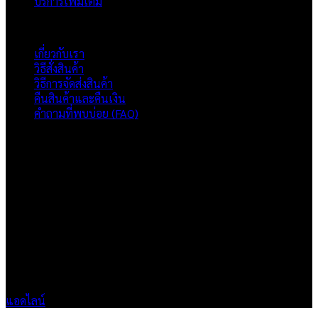
บริการเพิ่มเติม
ภาพรวมเว็บไซต์
เกี่ยวกับเรา
วิธีสั่งสินค้า
วิธีการจัดส่งสินค้า
คืนสินค้าและคืนเงิน
คำถามที่พบบ่อย (FAQ)
เกี่ยวกับเรา
แบรนด์ Hoshi
เป็นแบรนด์เสื้อยืดคุณภาพ และบริการงานสกรีนเสื้อ
งานปัก และรับปริ้นฟิล์ม DTF แบบครบวงจร โรงงานสกรีนเสื้อยืดที่
เน้นคุณภาพและการส่งมอบที่เกินความคาดหวัง
ติดต่อเรา
HOSHI.KAIZENN@GMAIL.COM
📶 LINE : @HO-SHI
🟢 เปิด 9.00-23.00 น.
🔴 ปิดวันอาทิตย์
แอดไลน์
V