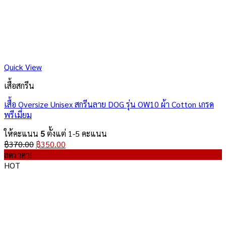
Quick View
เสื้อสกรีน
เสื้อ Oversize Unisex สกรีนลาย DOG รุ่น OW10 ผ้า Cotton เกรด
พรีเมี่ยม
ให้คะแนน
5
ตั้งแต่ 1-5 คะแนน
Original
Current
฿
370.00
฿
350.00
price
price
ลดราคา!
was:
is:
HOT
฿370.00.
฿350.00.