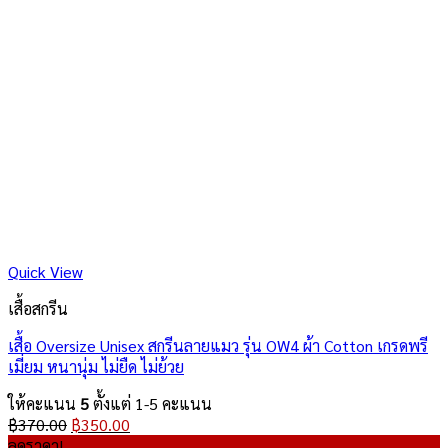
Quick View
เสื้อสกรีน
เสื้อ Oversize Unisex สกรีนลายแมว รุ่น OW4 ผ้า Cotton เกรดพรี
เมี่ยม หนานุ่ม ไม่ยืด ไม่ย้วย
ให้คะแนน
5
ตั้งแต่ 1-5 คะแนน
Original
Current
฿
370.00
฿
350.00
price
price
ลดราคา!