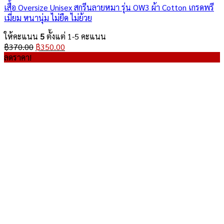
เสื้อ Oversize Unisex สกรีนลายหมา รุ่น OW3 ผ้า Cotton เกรดพรี
เมี่ยม หนานุ่ม ไม่ยืด ไม่ย้วย
ให้คะแนน
5
ตั้งแต่ 1-5 คะแนน
Original
Current
฿
370.00
฿
350.00
price
price
ลดราคา!
was:
is:
฿370.00.
฿350.00.