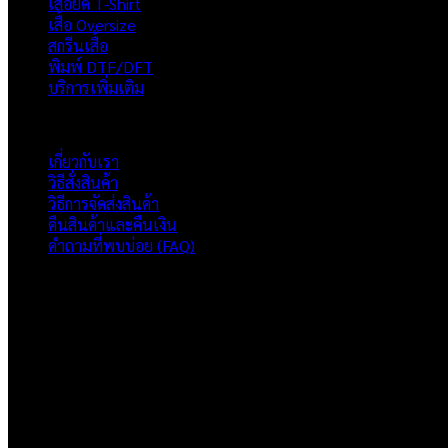
เสื้อยืด T-Shirt
฿370.00.
฿350.00.
เสื้อ Oversize
สกรีนเสื้อ
พิมพ์ DTF/DFT
บริการเพิ่มเติม
ภาพรวมเว็บไซต์
เกี่ยวกับเรา
วิธีสั่งสินค้า
วิธีการจัดส่งสินค้า
คืนสินค้าและคืนเงิน
คำถามที่พบบ่อย (FAQ)
เกี่ยวกับเรา
แบรนด์ Hoshi
เป็นแบรนด์เสื้อยืดคุณภาพ และบริการงานสกรีนเสื้อ 
ติดต่อเรา
HOSHI.KAIZENN@GMAIL.COM
📶 LINE : @HO-SHI
🟢 เปิด 9.00-23.00 น.
🔴 ปิดวันอาทิตย์