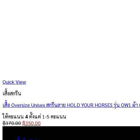
Quick View
เสื้อสกรีน
เสื้อ Oversize Unisex สกรีนลาย HOLD YOUR HORSES รุ่น OW1 ผ้า Co
ให้คะแนน
4
ตั้งแต่ 1-5 คะแนน
Original
Current
฿
370.00
฿
350.00
price
price
ผลิตภัณฑ์
was:
is: