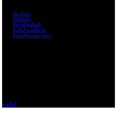
ภาพรวมเว็บไซต์
เกี่ยวกับเรา
วิธีสั่งสินค้า
วิธีการจัดส่งสินค้า
คืนสินค้าและคืนเงิน
คำถามที่พบบ่อย (FAQ)
เกี่ยวกับเรา
แบรนด์ Hoshi
เป็นแบรนด์เสื้อยืดคุณภาพ และบริการงานสกรีนเสื้อ
งานปัก และรับปริ้นฟิล์ม DTF แบบครบวงจร โรงงานสกรีนเสื้อยืดที่
เน้นคุณภาพและการส่งมอบที่เกินความคาดหวัง
ติดต่อเรา
HOSHI.KAIZENN@GMAIL.COM
📶 LINE : @HO-SHI
🟢 เปิด 9.00-23.00 น.
🔴 ปิดวันอาทิตย์
แอดไลน์
V