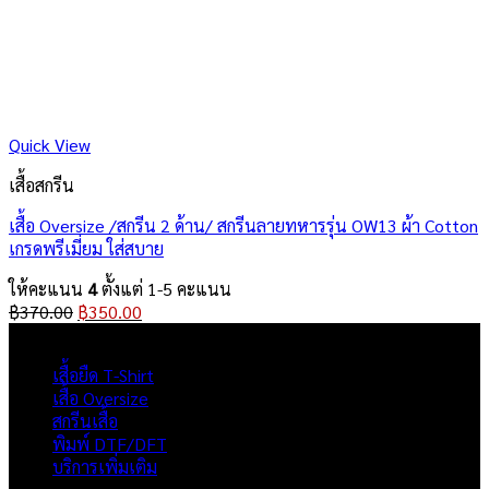
Quick View
เสื้อสกรีน
เสื้อ Oversize /สกรีน 2 ด้าน/ สกรีนลายทหารรุ่น OW13 ผ้า Cotton
เกรดพรีเมี่ยม ใส่สบาย
ให้คะแนน
4
ตั้งแต่ 1-5 คะแนน
Original
Current
฿
370.00
฿
350.00
price
price
ผลิตภัณฑ์
was:
is:
เสื้อยืด T-Shirt
฿370.00.
฿350.00.
เสื้อ Oversize
สกรีนเสื้อ
พิมพ์ DTF/DFT
บริการเพิ่มเติม