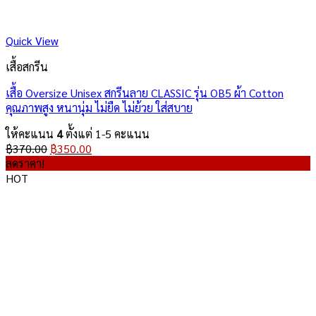
Quick View
เสื้อสกรีน
เสื้อ Oversize Unisex สกรีนลาย CLASSIC รุ่น OB5 ผ้า Cotton
คุณภาพสูง หนานุ่ม ไม่ยืด ไม่ย้วย ใส่สบาย
ให้คะแนน
4
ตั้งแต่ 1-5 คะแนน
Original
Current
฿
370.00
฿
350.00
price
price
ลดราคา!
was:
is:
HOT
฿370.00.
฿350.00.