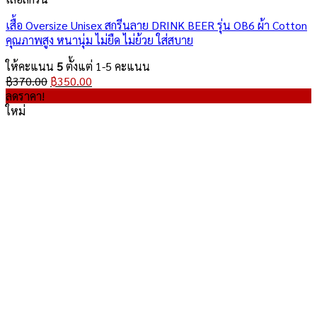
เสื้อ Oversize Unisex สกรีนลาย DRINK BEER รุ่น OB6 ผ้า Cotton
คุณภาพสูง หนานุ่ม ไม่ยืด ไม่ย้วย ใส่สบาย
ให้คะแนน
5
ตั้งแต่ 1-5 คะแนน
Original
Current
฿
370.00
฿
350.00
price
price
ลดราคา!
was:
is:
ใหม่
฿370.00.
฿350.00.