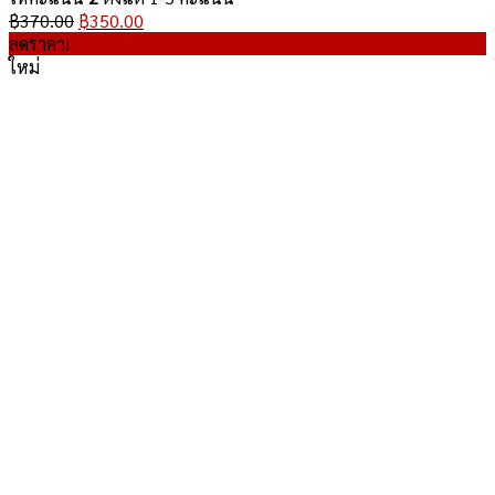
Original
Current
฿
370.00
฿
350.00
price
price
ลดราคา!
was:
is:
ใหม่
฿370.00.
฿350.00.