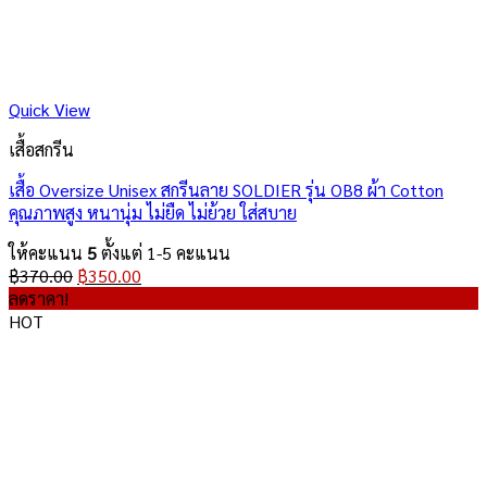
Quick View
เสื้อสกรีน
เสื้อ Oversize Unisex สกรีนลาย SOLDIER รุ่น OB8 ผ้า Cotton
คุณภาพสูง หนานุ่ม ไม่ยืด ไม่ย้วย ใส่สบาย
ให้คะแนน
5
ตั้งแต่ 1-5 คะแนน
Original
Current
฿
370.00
฿
350.00
price
price
ลดราคา!
was:
is:
HOT
฿370.00.
฿350.00.