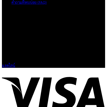
คำถามที่พบบ่อย (FAQ)
เกี่ยวกับเรา
แบรนด์ Hoshi
เป็นแบรนด์เสื้อยืดคุณภาพ และบริการงานสกรีนเสื้อ
งานปัก และรับปริ้นฟิล์ม DTF แบบครบวงจร โรงงานสกรีนเสื้อยืดที่
เน้นคุณภาพและการส่งมอบที่เกินความคาดหวัง
ติดต่อเรา
HOSHI.KAIZENN@GMAIL.COM
📶 LINE : @HO-SHI
🟢 เปิด 9.00-23.00 น.
🔴 ปิดวันอาทิตย์
แอดไลน์
V