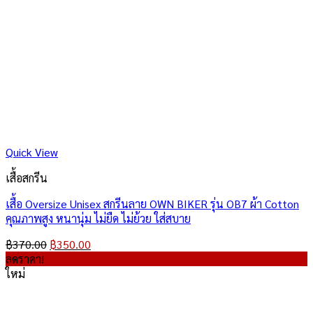
Quick View
เสื้อสกรีน
เสื้อ Oversize Unisex สกรีนลาย OWN BIKER รุ่น OB7 ผ้า Cotton
คุณภาพสูง หนานุ่ม ไม่ยืด ไม่ย้วย ใส่สบาย
Original
Current
฿
370.00
฿
350.00
price
price
ลดราคา!
was:
is:
ใหม่
฿370.00.
฿350.00.