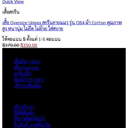
Quick View
เสื้อสกรีน
เสื้อ Oversize Unisex สกรีนลายแมว รุ่น OB4 ผ้า Cotton คุณภาพ
สูง หนานุ่ม ไม่ยืด ไม่ย้วย ใส่สบาย
ให้คะแนน
5
ตั้งแต่ 1-5 คะแนน
Original
Current
฿
370.00
฿
350.00
price
price
ผลิตภัณฑ์
was:
is:
เสื้อยืด T-Shirt
฿370.00.
฿350.00.
เสื้อ Oversize
สกรีนเสื้อ
พิมพ์ DTF/DFT
บริการเพิ่มเติม
ภาพรวมเว็บไซต์
เกี่ยวกับเรา
วิธีสั่งสินค้า
วิธีการจัดส่งสินค้า
คืนสินค้าและคืนเงิน