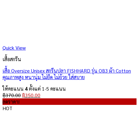
Quick View
เสื้อสกรีน
เสื้อ Oversize Unisex สกรีนปลา FISHHARD รุ่น OB3 ผ้า Cotton
คุณภาพสูง หนานุ่ม ไม่ยืด ไม่ย้วย ใส่สบาย
ให้คะแนน
4
ตั้งแต่ 1-5 คะแนน
Original
Current
฿
370.00
฿
350.00
price
price
ลดราคา!
was:
is:
HOT
฿370.00.
฿350.00.