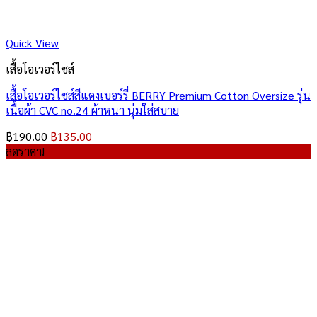
Quick View
เสื้อโอเวอร์ไซส์
เสื้อโอเวอร์ไซส์สีแดงเบอร์รี่ BERRY Premium Cotton Oversize รุ่น
เนื้อผ้า CVC no.24 ผ้าหนา นุ่มใส่สบาย
Original
Current
฿
190.00
฿
135.00
price
price
ลดราคา!
was:
is:
฿190.00.
฿135.00.