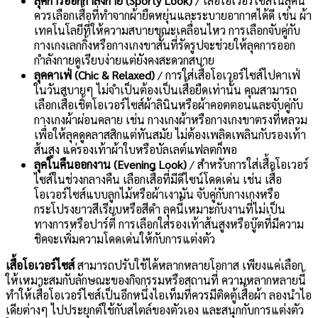
ลุคการออกกำลังกาย (Sporty Look)
/ เสื้อโอเวอร์ไซส์ในลุคนี้
ควรเลือกเสื้อที่ทำจากผ้ายืดหยุ่นและระบายอากาศได้ดี เช่น ผ้า
เทคโนโลยีที่ให้ความสบายขณะเคลื่อนไหว การเลือกจับคู่กับ
กางเกงเลกกิ้งหรือกางเกงขาสั้นที่รัดรูปจะช่วยให้ลุคการออก
กำลังกายดูเรียบง่ายแต่ยังคงสะดวกสบาย
ลุคคาเฟ่ (Chic & Relaxed)
/ การใส่เสื้อโอเวอร์ไซส์ไปคาเฟ่
ในวันสบายๆ ไม่จำเป็นต้องเป็นเสื้อยืดเท่านั้น คุณสามารถ
เลือกเสื้อเชิ้ตโอเวอร์ไซส์ผ้าลินินหรือผ้าคอตตอนและจับคู่กับ
กางเกงผ้าผ่อนคลาย เช่น กางเกงผ้าหรือกางเกงขาตรงที่หลวม
เพื่อให้ลุคดูคลาสสิกแต่ทันสมัย ไม่ต้องเพลิดเพลินกับรองเท้า
ส้นสูง แค่รองเท้าผ้าใบหรือบัลเลต์แฟลตก็พอ
ลุคในคืนออกงาน (Evening Look)
/ สำหรับการใส่เสื้อโอเวอร์
ไซส์ในช่วงกลางคืน เลือกเสื้อที่มีดีไซน์โดดเด่น เช่น เสื้อ
โอเวอร์ไซส์แบบลูกไม้หรือผ้าเงามัน จับคู่กับกางเกงหรือ
กระโปรงยาวสีเรียบหรือสีดำ ลุคนี้เหมาะกับงานที่ไม่เป็น
ทางการหรือปาร์ตี้ การเลือกใส่รองเท้าส้นสูงหรือบู๊ตที่มีความ
ชิคจะเพิ่มความโดดเด่นให้กับการแต่งตัว
เสื้อโอเวอร์ไซส์
สามารถปรับใช้ได้หลากหลายโอกาส เพียงแค่เลือก
ให้เหมาะสมกับลักษณะของกิจกรรมหรือสถานที่ ความหลากหลายนี้
ทำให้เสื้อโอเวอร์ไซส์เป็นอีกหนึ่งไอเท็มที่ควรมีติดตู้เสื้อผ้า ลองนำไอ
เดียต่างๆ ไปประยุกต์ใช้กับสไตล์ของตัวเอง และสนุกกับการแต่งตัว