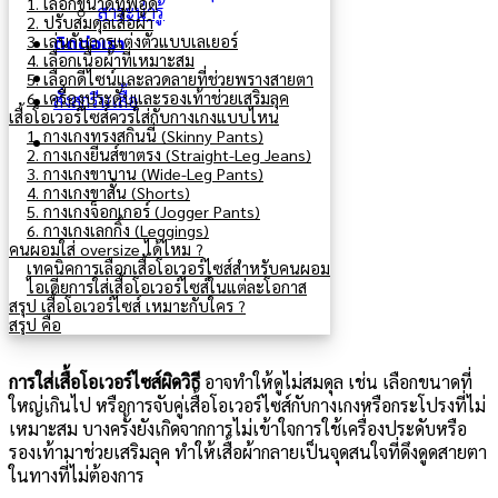
1. เลือกขนาดที่พอดี
สาระน่ารู้
2. ปรับสมดุลเสื้อผ้า
ติดต่อเรา
3. เล่นกับการแต่งตัวแบบเลเยอร์
4. เลือกเนื้อผ้าที่เหมาะสม
5. เลือกดีไซน์และลวดลายที่ช่วยพรางสายตา
6. เครื่องประดับและรองเท้าช่วยเสริมลุค
สั่งสกรีนเสื้อ
เสื้อโอเวอร์ไซส์ควรใส่กับกางเกงแบบไหน
1. กางเกงทรงสกินนี่ (Skinny Pants)
2. กางเกงยีนส์ขาตรง (Straight-Leg Jeans)
3. กางเกงขาบาน (Wide-Leg Pants)
4. กางเกงขาสั้น (Shorts)
5. กางเกงจ็อกเกอร์ (Jogger Pants)
6. กางเกงเลกกิ้ง (Leggings)
คนผอมใส่ oversize ได้ไหม ?
เทคนิคการเลือกเสื้อโอเวอร์ไซส์สำหรับคนผอม
ไอเดียการใส่เสื้อโอเวอร์ไซส์ในแต่ละโอกาส
สรุป เสื้อโอเวอร์ไซส์ เหมาะกับใคร ?
สรุป คือ
การใส่เสื้อโอเวอร์ไซส์ผิดวิธี
อาจทำให้ดูไม่สมดุล เช่น เลือกขนาดที่
ใหญ่เกินไป หรือการจับคู่เสื้อโอเวอร์ไซส์กับกางเกงหรือกระโปรงที่ไม่
เหมาะสม บางครั้งยังเกิดจากการไม่เข้าใจการใช้เครื่องประดับหรือ
รองเท้ามาช่วยเสริมลุค ทำให้เสื้อผ้ากลายเป็นจุดสนใจที่ดึงดูดสายตา
ในทางที่ไม่ต้องการ