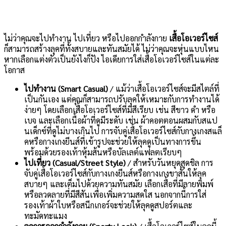
ไม่ว่าคุณจะไปทำงาน ไปเที่ยว หรือไปออกกำลังกาย
เสื้อโอเวอร์ไซส์
ก็สามารถสร้างลุคที่ทั้งสบายและทันสมัยได้ ไม่ว่าคุณจะหุ่นแบบไหน
หากเลือกแต่งตัวเป็นยังไงก็ปัง ไอเดียการใส่เสื้อโอเวอร์ไซส์ในแต่ละ
โอกาส
ไปทำงาน (Smart Casual)
/ แม้ว่าเสื้อโอเวอร์ไซส์จะมีสไตล์ที่
เป็นกันเอง แต่คุณก็สามารถปรับลุคให้เหมาะกับการทำงานได้
ง่ายๆ โดยเลือกเสื้อโอเวอร์ไซส์ที่มีสีเรียบ เช่น สีขาว ดำ หรือ
เบจ และเลือกเนื้อผ้าที่ดูมีระดับ เช่น ผ้าคอตตอนผสมกับสแป
นเด็กซ์ที่ดูไม่บางเกินไป การจับคู่เสื้อโอเวอร์ไซส์กับกางเกงสแล็
คหรือกางเกงยีนส์ที่เข้ารูปจะช่วยให้ลุคดูเป็นทางการขึ้น
พร้อมด้วยรองเท้าหุ้มส้นหรือบัลเลต์แฟลตเรียบๆ
ไปเที่ยว (Casual/Street Style)
/ สำหรับวันหยุดสุดชิล การ
จับคู่เสื้อโอเวอร์ไซส์กับกางเกงยีนส์หรือกางเกงขาสั้นให้ลุค
สบายๆ และเต็มไปด้วยความทันสมัย เลือกเสื้อที่มีลายพิมพ์
หรือลวดลายที่มีสีสันเพื่อเพิ่มความสดใส นอกจากนี้การใส่
รองเท้าผ้าใบหรือสนีกเกอร์จะช่วยให้ลุคดูสปอร์ตและ
ทะมัดทะแมง