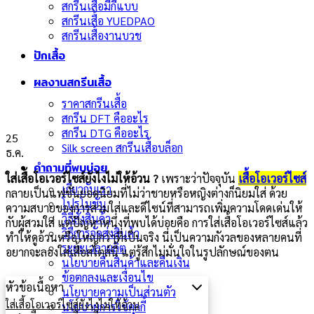
สกรีนเสื้อมีกี่แบบ
สกรีนเสื้อ YUEDPAO
สกรีนเสื้องานบวช
ปักเสื้อ
ผลงานสกรีนเสื้อ
ราคาสกรีนเสื้อ
สกรีน DFT คืออะไร
สกรีน DTG คืออะไร
25
Silk screen สกรีนเสื้อบล็อก
ธ.ค.
คำถามที่พบบ่อย
ใส่เสื้อโอเวอร์ไซส์ยังไงไม่ให้อ้วน ?
เพราะว่าปัจจุบัน
เสื้อโอเวอร์ไซส์
เกี่ยวกับเรา
กลายเป็นแฟชั่นยอดนิยมที่ไม่ว่าชายหรือหญิงต่างก็นิยมใส่ ด้วย
โปรโมชั่น
ความสบายของการสวมใส่และดีไซน์ที่สามารถเพิ่มความโดดเด่นให้
วิธีสั่งสินค้า
กับผู้สวมใส่ แต่ปัญหาหนึ่งที่พบได้บ่อยคือ การใส่เสื้อโอเวอร์ไซส์แล้ว
วิธีการจัดส่งสินค้า
ทำให้ดูอ้วนหรือใหญ่กว่าที่เป็นจริง นี่เป็นความกังวลของหลายคนที่
ระยะเวลาผลิต
อยากจะลองใส่เสื้อสไตล์นี้ แต่รู้สึกไม่มั่นใจในรูปลักษณ์ของตน
นโยบายคืนสินค้าและคืนเงิน
ข้อตกลงและเงื่อนไข
หัวข้อเนื้อหา
นโยบายความเป็นส่วนตัว
ใส่เสื้อโอเวอร์ไซส์ยังไงไม่ให้อ้วน
นโยบายการใช้คุกกี้