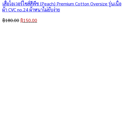
เสื้อโอเวอร์ไซส์สีพีช (Peach) Premium Cotton Oversize รุ่นเนื้อ
ผ้า CVC no.24 ผ้าหนาไม่ยับง่าย
Original
Current
฿
180.00
฿
150.00
price
price
was:
is:
฿180.00.
฿150.00.