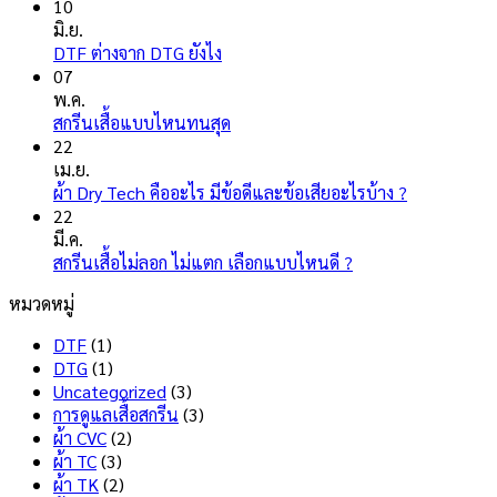
ความ
10
เห็น
มิ.ย.
บน
ไม่มี
DTF ต่างจาก DTG ยังไง
เสื้อ
ความ
07
พิมพ์
เห็น
พ.ค.
ลาย
บน
ไม่มี
สกรีนเสื้อแบบไหนทนสุด
ช่างไฟ
DTF
ความ
22
ฟ้า
ต่าง
เห็น
เม.ย.
จาก
บน
ไม่มี
ผ้า Dry Tech คืออะไร มีข้อดีและข้อเสียอะไรบ้าง ?
DTG
สกรีน
ความ
22
ยัง
เสื้อ
เห็น
มี.ค.
ไง
แบบ
บน
ไม่มี
สกรีนเสื้อไม่ลอก ไม่แตก เลือกแบบไหนดี ?
ไหน
ผ้า
ความ
หมวดหมู่
ทน
Dry
เห็น
สุด
บน
Tech
DTF
(1)
สกรีน
คือ
DTG
(1)
เสื้อ
อะไร
Uncategorized
(3)
ไม่
มี
การดูแลเสื้อสกรีน
(3)
ลอก
ข้อดี
ผ้า CVC
(2)
ไม่
และ
ผ้า TC
(3)
แตก
ข้อ
ผ้า TK
(2)
เลือก
เสีย