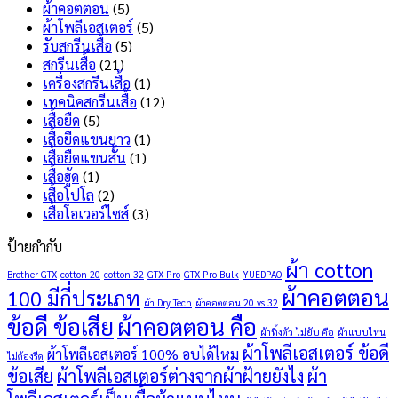
ผ้าคอตตอน
(5)
แบบ
อะไร
ผ้าโพลีเอสเตอร์
(5)
ไหน
บ้าง
รับสกรีนเสื้อ
(5)
ดี
?
สกรีนเสื้อ
(21)
?
เครื่องสกรีนเสื้อ
(1)
เทคนิคสกรีนเสื้อ
(12)
เสื้อยืด
(5)
เสื้อยืดแขนยาว
(1)
เสื้อยืดแขนสั้น
(1)
เสื้อฮู้ด
(1)
เสื้อโปโล
(2)
เสื้อโอเวอร์ไซส์
(3)
ป้ายกำกับ
ผ้า cotton
Brother GTX
cotton 20
cotton 32
GTX Pro
GTX Pro Bulk
YUEDPAO
ผ้าคอตตอน
100 มีกี่ประเภท
ผ้า Dry Tech
ผ้าคอตตอน 20 vs 32
ข้อดี ข้อเสีย
ผ้าคอตตอน คือ
ผ้าทิ้งตัว ไม่ยับ คือ
ผ้าแบบไหน
ผ้าโพลีเอสเตอร์ ข้อดี
ผ้าโพลีเอสเตอร์ 100% อบได้ไหม
ไม่ต้องรีด
ข้อเสีย
ผ้าโพลีเอสเตอร์ต่างจากผ้าฝ้ายยังไง
ผ้า