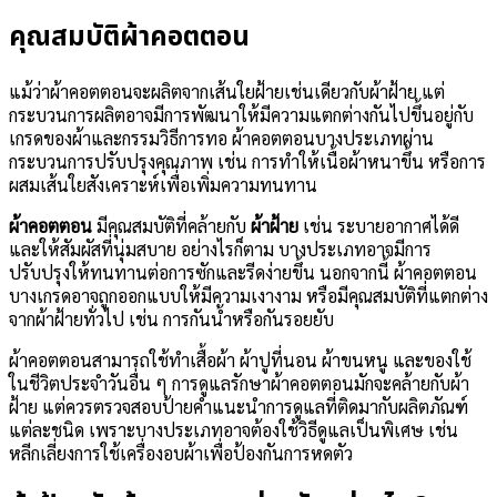
คุณสมบัติผ้าคอตตอน
แม้ว่าผ้าคอตตอนจะผลิตจากเส้นใยฝ้ายเช่นเดียวกับผ้าฝ้าย แต่
กระบวนการผลิตอาจมีการพัฒนาให้มีความแตกต่างกันไปขึ้นอยู่กับ
เกรดของผ้าและกรรมวิธีการทอ ผ้าคอตตอนบางประเภทผ่าน
กระบวนการปรับปรุงคุณภาพ เช่น การทำให้เนื้อผ้าหนาขึ้น หรือการ
ผสมเส้นใยสังเคราะห์เพื่อเพิ่มความทนทาน
ผ้าคอตตอน
มีคุณสมบัติที่คล้ายกับ
ผ้าฝ้าย
เช่น ระบายอากาศได้ดี
และให้สัมผัสที่นุ่มสบาย อย่างไรก็ตาม บางประเภทอาจมีการ
ปรับปรุงให้ทนทานต่อการซักและรีดง่ายขึ้น นอกจากนี้ ผ้าคอตตอน
บางเกรดอาจถูกออกแบบให้มีความเงางาม หรือมีคุณสมบัติที่แตกต่าง
จากผ้าฝ้ายทั่วไป เช่น การกันน้ำหรือกันรอยยับ
ผ้าคอตตอนสามารถใช้ทำเสื้อผ้า ผ้าปูที่นอน ผ้าขนหนู และของใช้
ในชีวิตประจำวันอื่น ๆ การดูแลรักษาผ้าคอตตอนมักจะคล้ายกับผ้า
ฝ้าย แต่ควรตรวจสอบป้ายคำแนะนำการดูแลที่ติดมากับผลิตภัณฑ์
แต่ละชนิด เพราะบางประเภทอาจต้องใช้วิธีดูแลเป็นพิเศษ เช่น
หลีกเลี่ยงการใช้เครื่องอบผ้าเพื่อป้องกันการหดตัว