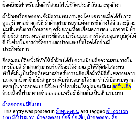
ยอดนิยมสำหรับเสื้อผ้าที่สวมใส่ในชีวิตประจำวันและชุดกีฬา
ผ้าฝ้ายหรือคอตตอนยังมีความทนทานสูง โดยเฉพาะเมื่อได้รับการ
ดูแลรักษาอย่างถูกวิธี ผ้าฝ้ายสามารถทนต่อการซักล้างได้ดี และมักจะ
นุ่มขึ้นหลังการซักหลายๆ ครั้ง แทนที่จะเสื่อมสภาพลง นอกจากนี้ ผ้า
ฝ้ายยังสามารถทนต่อการซักด้วยน้ำร้อนและการรีดด้วยอุณหภูมิสูงได้
ดี ซึ่งช่วยในการกำจัดคราบสกปรกและเชื้อโรคได้อย่างมี
ประสิทธิภาพ
อีกคุณสมบัติหนึ่งที่ทำให้ผ้าฝ้ายได้รับความนิยมคือความสามารถใน
การย้อมสี ผ้าฝ้ายสามารถรับสีย้อมได้ง่ายและให้สีที่สดใสคงทน
ทำให้มันเป็นวัสดุที่เหมาะสำหรับการผลิตเสื้อผ้าที่มีสีสันหลากหลาย
นอกจากนี้ ผ้าฝ้ายยังสามารถพิมพ์ลวดลายได้ง่าย ทำให้มีความหลาก
หลายในการออกแบบนี้จึงพบว่าโดยส่วนใหญ่คนจะนิยม
สกรีนเสื้อ
ด้วยเสื้อที่ทำมาจากผ้าตอตตอนหรือผ้าฝ้ายกันเป็นจำนวนมาก
ผ้าคอตตอนมีกี่แบบ
This entry was posted in
ผ้าคอตตอน
and tagged
ผ้า cotton
100 มีกี่ประเภท
,
ผ้าคอตตอน ข้อดี ข้อเสีย
,
ผ้าคอตตอน คือ
.