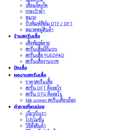
เสื้อแจ็คเก็ต
กระเป๋าผ้า
หมวก
รับพิมพ์ฟิล์ม DTF / DFT
หมวดหมู่สินค้า
ร้านสกรีนเสื้อ
เสื้อพิมพ์ลาย
สกรีนเสื้อมีกี่แบบ
สกรีนเสื้อ YUEDPAO
สกรีนเสื้องานบวช
ปักเสื้อ
ผลงานสกรีนเสื้อ
ราคาสกรีนเสื้อ
สกรีน DFT คืออะไร
สกรีน DTG คืออะไร
Silk screen สกรีนเสื้อบล็อก
คำถามที่พบบ่อย
เกี่ยวกับเรา
โปรโมชั่น
วิธีสั่งสินค้า