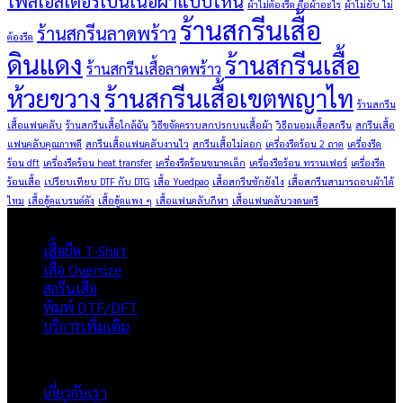
โพลีเอสเตอร์เป็นเนื้อผ้าแบบไหน
ผ้าไม่ต้องรีด คือผ้าอะไร
ผ้าไม่ยับ ไม่
ร้านสกรีนเสื้อ
ร้านสกรีนลาดพร้าว
ต้องรีด
ดินแดง
ร้านสกรีนเสื้อ
ร้านสกรีนเสื้อลาดพร้าว
ห้วยขวาง
ร้านสกรีนเสื้อเขตพญาไท
ร้านสกรีน
เสื้อแฟนคลับ
ร้านสกรีนเสื้อใกล้ฉัน
วิธีขจัดคราบสกปรกบนเสื้อผ้า
วิธีถนอมเสื้อสกรีน
สกรีนเสื้อ
แฟนคลับคุณภาพดี
สกรีนเสื้อแฟนคลับงานไว
สกรีนเสื้อไม่ลอก
เครื่องรีดร้อน 2 ถาด
เครื่องรีด
ร้อน dft
เครื่องรีดร้อน heat transfer
เครื่องรีดร้อนขนาดเล็ก
เครื่องรีดร้อน ทรานเฟอร์
เครื่องรีด
ร้อนเสื้อ
เปรียบเทียบ DTF กับ DTG
เสื้อ Yuedpao
เสื้อสกรีนซักยังไง
เสื้อสกรีนสามารถอบผ้าได้
ไหม
เสื้อฮู้ดแบรนด์ดัง
เสื้อฮู้ดแพง ๆ
เสื้อแฟนคลับกีฬา
เสื้อแฟนคลับวงดนตรี
ผลิตภัณฑ์
เสื้อยืด T-Shirt
เสื้อ Oversize
สกรีนเสื้อ
พิมพ์ DTF/DFT
บริการเพิ่มเติม
ภาพรวมเว็บไซต์
เกี่ยวกับเรา