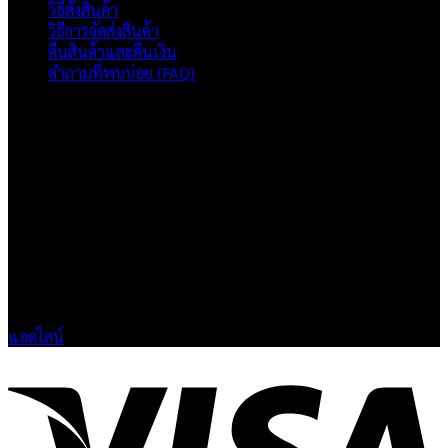
วิธีสั่งสินค้า
วิธีการจัดส่งสินค้า
คืนสินค้าและคืนเงิน
คำถามที่พบบ่อย (FAQ)
เกี่ยวกับเรา
แบรนด์ Hoshi
เป็นแบรนด์เสื้อยืดคุณภาพ และบริการงานสกรีนเสื้อ
งานปัก และรับปริ้นฟิล์ม DTF แบบครบวงจร โรงงานสกรีนเสื้อยืดที่
เน้นคุณภาพและการส่งมอบที่เกินความคาดหวัง
ติดต่อเรา
HOSHI.KAIZENN@GMAIL.COM
📶 LINE : @HO-SHI
🟢 เปิด 9.00-23.00 น.
🔴 ปิดวันอาทิตย์
แอดไลน์
V