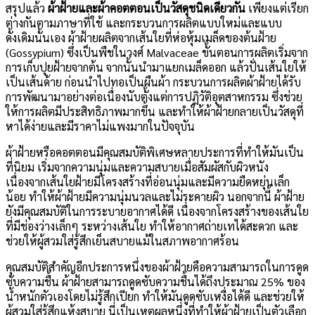
สรุปแล้ว
ผ้าฝ้ายและผ้าคอตตอนเป็นวัสดุชนิดเดียวกัน
เพียงแต่เรียก
ต่างกันตามภาษาที่ใช้ และกระบวนการผลิตแบบใหม่และแบบ
ดั้งเดิมนั้นเอง ผ้าฝ้ายผลิตจากเส้นใยที่ห่อหุ้มเมล็ดของต้นฝ้าย
(Gossypium) ซึ่งเป็นพืชในวงศ์ Malvaceae ขั้นตอนการผลิตเริ่มจาก
การเก็บปุยฝ้ายจากต้น จากนั้นนำมาแยกเมล็ดออก แล้วปั่นเส้นใยให้
เป็นเส้นด้าย ก่อนนำไปทอเป็นผืนผ้า กระบวนการผลิตผ้าฝ้ายได้รับ
การพัฒนามาอย่างต่อเนื่องนับตั้งแต่การปฏิวัติอุตสาหกรรม ซึ่งช่วย
ให้การผลิตมีประสิทธิภาพมากขึ้น และทำให้ผ้าฝ้ายกลายเป็นวัสดุที่
หาได้ง่ายและมีราคาไม่แพงมากในปัจจุบัน
ผ้าฝ้ายหรือคอตตอนมีคุณสมบัติพิเศษหลายประการที่ทำให้มันเป็น
ที่นิยม เริ่มจากความนุ่มและความสบายเมื่อสัมผัสกับผิวหนัง
เนื่องจากเส้นใยฝ้ายมีโครงสร้างที่อ่อนนุ่มและมีความยืดหยุ่นเล็ก
น้อย ทำให้ผ้าฝ้ายมีความนุ่มนวลและไม่ระคายผิว นอกจากนี้ ผ้าฝ้าย
ยังมีคุณสมบัติในการระบายอากาศได้ดี เนื่องจากโครงสร้างของเส้นใย
ที่มีช่องว่างเล็กๆ ระหว่างเส้นใย ทำให้อากาศถ่ายเทได้สะดวก และ
ช่วยให้ผู้สวมใส่รู้สึกเย็นสบายแม้ในสภาพอากาศร้อน
คุณสมบัติสำคัญอีกประการหนึ่งของผ้าฝ้ายคือความสามารถในการดูด
ซับความชื้น ผ้าฝ้ายสามารถดูดซับความชื้นได้ถึงประมาณ 25% ของ
น้ำหนักตัวเองโดยไม่รู้สึกเปียก ทำให้มันดูดซับเหงื่อได้ดี และช่วยให้
ผู้สวมใส่รู้สึกแห้งสบาย นี่เป็นเหตุผลหนึ่งที่ทำให้ผ้าฝ้ายเป็นตัวเลือก