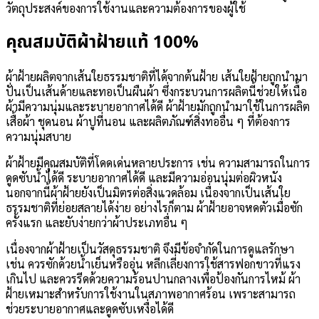
วัตถุประสงค์ของการใช้งานและความต้องการของผู้ใช้
คุณสมบัติผ้าฝ้ายแท้ 100%
ผ้าฝ้ายผลิตจากเส้นใยธรรมชาติที่ได้จากต้นฝ้าย เส้นใยฝ้ายถูกนำมา
ปั่นเป็นเส้นด้ายและทอเป็นผืนผ้า ซึ่งกระบวนการผลิตนี้ช่วยให้เนื้อ
ผ้ามีความนุ่มและระบายอากาศได้ดี ผ้าฝ้ายมักถูกนำมาใช้ในการผลิต
เสื้อผ้า ชุดนอน ผ้าปูที่นอน และผลิตภัณฑ์สิ่งทออื่น ๆ ที่ต้องการ
ความนุ่มสบาย
ผ้าฝ้ายมีคุณสมบัติที่โดดเด่นหลายประการ เช่น ความสามารถในการ
ดูดซับน้ำได้ดี ระบายอากาศได้ดี และมีความอ่อนนุ่มต่อผิวหนัง
นอกจากนี้ผ้าฝ้ายยังเป็นมิตรต่อสิ่งแวดล้อม เนื่องจากเป็นเส้นใย
ธรรมชาติที่ย่อยสลายได้ง่าย อย่างไรก็ตาม ผ้าฝ้ายอาจหดตัวเมื่อซัก
ครั้งแรก และยับง่ายกว่าผ้าประเภทอื่น ๆ
เนื่องจากผ้าฝ้ายเป็นวัสดุธรรมชาติ จึงมีข้อจำกัดในการดูแลรักษา
เช่น ควรซักด้วยน้ำเย็นหรืออุ่น หลีกเลี่ยงการใช้สารฟอกขาวที่แรง
เกินไป และควรรีดด้วยความร้อนปานกลางเพื่อป้องกันการไหม้ ผ้า
ฝ้ายเหมาะสำหรับการใช้งานในสภาพอากาศร้อน เพราะสามารถ
ช่วยระบายอากาศและดูดซับเหงื่อได้ดี