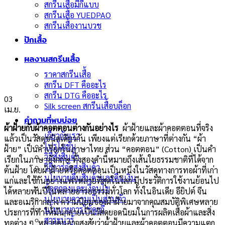
สกรีนเสื้อมีกี่แบบ
สกรีนเสื้อ YUEDPAO
สกรีนเสื้องานบวช
ปักเสื้อ
ผลงานสกรีนเสื้อ
ราคาสกรีนเสื้อ
สกรีน DFT คืออะไร
สกรีน DTG คืออะไร
03
Silk screen สกรีนเสื้อบล็อก
เม.ย.
คำถามที่พบบ่อย
ผ้าฝ้ายกับผ้าคอตตอนต่างกันอย่างไร
ผ้าฝ้ายและผ้าคอตตอนที่จริง
เกี่ยวกับเรา
แล้วเป็นวัสดุชนิดเดียวกัน เพียงแต่เรียกด้วยภาษาที่ต่างกัน “ผ้า
โปรโมชั่น
ฝ้าย” เป็นคำเรียกในภาษาไทย ส่วน “คอตตอน” (Cotton) เป็นคำ
วิธีสั่งสินค้า
เรียกในภาษาอังกฤษ ทั้งสองคำนี้หมายถึงเส้นใยธรรมชาติที่ได้จาก
วิธีการจัดส่งสินค้า
ต้นฝ้าย โดยผ้าฝ้ายหรือคอตตอนเป็นหนึ่งในวัสดุทางการทอผ้าที่เก่า
นโยบายคืนสินค้าและคืนเงิน
แก่และใช้กันอย่างแพร่หลายที่สุดในโลก มีประวัติการใช้งานย้อนไป
ข้อตกลงและเงื่อนไข
ได้หลายพันปีในหลายอารยธรรมทั่วโลก ทั้งในอินเดีย อียิปต์ จีน
นโยบายความเป็นส่วนตัว
และอเมริกากลาง ความนิยมของผ้าฝ้ายมาจากคุณสมบัติพิเศษหลาย
นโยบายการใช้คุกกี้
ประการที่ทำให้มันกลายเป็นวัสดุยอดนิยมในการผลิตเสื้อผ้าและสิ่ง
สาระน่ารู้
ทอต่าง ๆ หลายคนอาจสงสัยว่าผ้าฝ้ายและผ้าคอตตอนมีความแตก