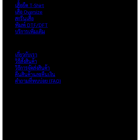
เสื้อยืด T-Shirt
เสื้อ Oversize
สกรีนเสื้อ
พิมพ์ DTF/DFT
บริการเพิ่มเติม
ภาพรวมเว็บไซต์
เกี่ยวกับเรา
วิธีสั่งสินค้า
วิธีการจัดส่งสินค้า
คืนสินค้าและคืนเงิน
คำถามที่พบบ่อย (FAQ)
เกี่ยวกับเรา
แบรนด์ Hoshi
เป็นแบรนด์เสื้อยืดคุณภาพ และบริการงานสกรีนเสื้อ
งานปัก และรับปริ้นฟิล์ม DTF แบบครบวงจร โรงงานสกรีนเสื้อยืดที่
เน้นคุณภาพและการส่งมอบที่เกินความคาดหวัง
ติดต่อเรา
HOSHI.KAIZENN@GMAIL.COM
📶 LINE : @HO-SHI