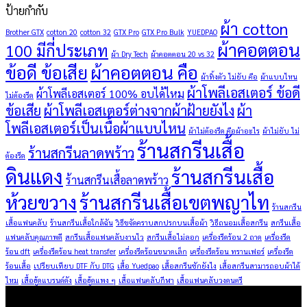
ป้ายกำกับ
ผ้า cotton
Brother GTX
cotton 20
cotton 32
GTX Pro
GTX Pro Bulk
YUEDPAO
ผ้าคอตตอน
100 มีกี่ประเภท
ผ้า Dry Tech
ผ้าคอตตอน 20 vs 32
ข้อดี ข้อเสีย
ผ้าคอตตอน คือ
ผ้าทิ้งตัว ไม่ยับ คือ
ผ้าแบบไหน
ผ้าโพลีเอสเตอร์ ข้อดี
ผ้าโพลีเอสเตอร์ 100% อบได้ไหม
ไม่ต้องรีด
ข้อเสีย
ผ้าโพลีเอสเตอร์ต่างจากผ้าฝ้ายยังไง
ผ้า
โพลีเอสเตอร์เป็นเนื้อผ้าแบบไหน
ผ้าไม่ต้องรีด คือผ้าอะไร
ผ้าไม่ยับ ไม่
ร้านสกรีนเสื้อ
ร้านสกรีนลาดพร้าว
ต้องรีด
ดินแดง
ร้านสกรีนเสื้อ
ร้านสกรีนเสื้อลาดพร้าว
ห้วยขวาง
ร้านสกรีนเสื้อเขตพญาไท
ร้านสกรีน
เสื้อแฟนคลับ
ร้านสกรีนเสื้อใกล้ฉัน
วิธีขจัดคราบสกปรกบนเสื้อผ้า
วิธีถนอมเสื้อสกรีน
สกรีนเสื้อ
แฟนคลับคุณภาพดี
สกรีนเสื้อแฟนคลับงานไว
สกรีนเสื้อไม่ลอก
เครื่องรีดร้อน 2 ถาด
เครื่องรีด
ร้อน dft
เครื่องรีดร้อน heat transfer
เครื่องรีดร้อนขนาดเล็ก
เครื่องรีดร้อน ทรานเฟอร์
เครื่องรีด
ร้อนเสื้อ
เปรียบเทียบ DTF กับ DTG
เสื้อ Yuedpao
เสื้อสกรีนซักยังไง
เสื้อสกรีนสามารถอบผ้าได้
ไหม
เสื้อฮู้ดแบรนด์ดัง
เสื้อฮู้ดแพง ๆ
เสื้อแฟนคลับกีฬา
เสื้อแฟนคลับวงดนตรี
ผลิตภัณฑ์