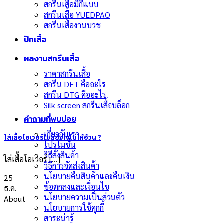
สกรีนเสื้อมีกี่แบบ
สกรีนเสื้อ YUEDPAO
สกรีนเสื้องานบวช
ปักเสื้อ
ผลงานสกรีนเสื้อ
ราคาสกรีนเสื้อ
สกรีน DFT คืออะไร
สกรีน DTG คืออะไร
Silk screen สกรีนเสื้อบล็อก
คำถามที่พบบ่อย
เกี่ยวกับเรา
ใส่เสื้อโอเวอร์ไซส์ยังไงไม่ให้อ้วน ?
โปรโมชั่น
วิธีสั่งสินค้า
ใส่เสื้อโอเวอร์ [...]
วิธีการจัดส่งสินค้า
นโยบายคืนสินค้าและคืนเงิน
25
ข้อตกลงและเงื่อนไข
ธ.ค.
นโยบายความเป็นส่วนตัว
About
นโยบายการใช้คุกกี้
สาระน่ารู้