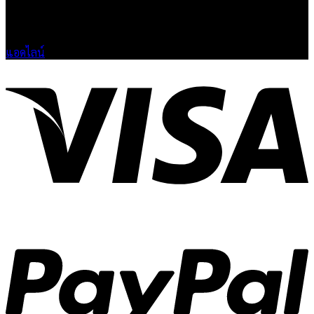
🟢 เปิด 9.00-23.00 น.
🔴 ปิดวันอาทิตย์
แอดไลน์
V
P