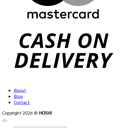
C
D
About
Blog
Contact
Copyright 2026 ©
HOSHI