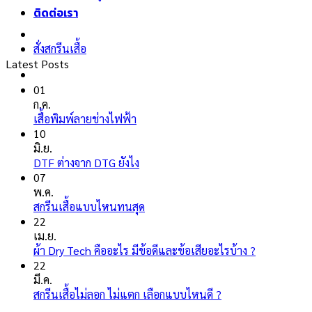
ติดต่อเรา
สั่งสกรีนเสื้อ
Latest Posts
01
ก.ค.
ไม่มี
เสื้อพิมพ์ลายช่างไฟฟ้า
ความ
10
เห็น
มิ.ย.
บน
ไม่มี
DTF ต่างจาก DTG ยังไง
เสื้อ
ความ
07
พิมพ์
เห็น
พ.ค.
ลาย
บน
ไม่มี
สกรีนเสื้อแบบไหนทนสุด
ช่างไฟ
DTF
ความ
22
ฟ้า
ต่าง
เห็น
เม.ย.
จาก
บน
ไม่มี
ผ้า Dry Tech คืออะไร มีข้อดีและข้อเสียอะไรบ้าง ?
DTG
สกรีน
ความ
22
ยัง
เสื้อ
เห็น
มี.ค.
ไง
แบบ
บน
ไม่มี
สกรีนเสื้อไม่ลอก ไม่แตก เลือกแบบไหนดี ?
ไหน
ผ้า
ความ