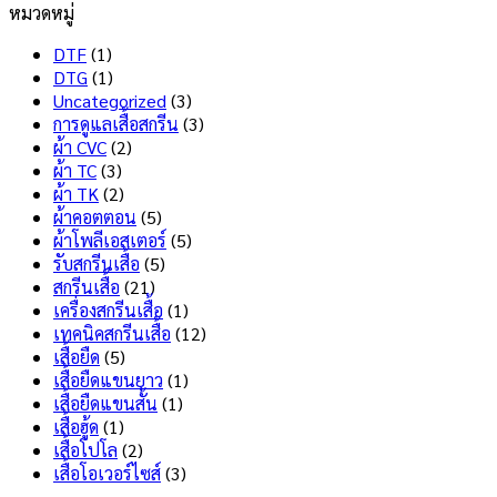
หมวดหมู่
ทน
Dry
เห็น
สุด
บน
Tech
DTF
(1)
สกรีน
คือ
DTG
(1)
เสื้อ
อะไร
Uncategorized
(3)
ไม่
มี
การดูแลเสื้อสกรีน
(3)
ลอก
ข้อดี
ผ้า CVC
(2)
ไม่
และ
ผ้า TC
(3)
แตก
ข้อ
ผ้า TK
(2)
เลือก
เสีย
ผ้าคอตตอน
(5)
แบบ
อะไร
ผ้าโพลีเอสเตอร์
(5)
ไหน
บ้าง
รับสกรีนเสื้อ
(5)
ดี
?
สกรีนเสื้อ
(21)
?
เครื่องสกรีนเสื้อ
(1)
เทคนิคสกรีนเสื้อ
(12)
เสื้อยืด
(5)
เสื้อยืดแขนยาว
(1)
เสื้อยืดแขนสั้น
(1)
เสื้อฮู้ด
(1)
เสื้อโปโล
(2)
เสื้อโอเวอร์ไซส์
(3)