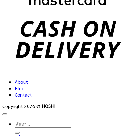
C
D
About
Blog
Contact
Copyright 2026 ©
HOSHI
ค้นหา: