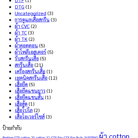
DTF
(1)
สกรีน
คือ
DTG
(1)
เสื้อ
อะไร
Uncategorized
(3)
ไม่
มี
การดูแลเสื้อสกรีน
(3)
ลอก
ข้อดี
ผ้า CVC
(2)
ไม่
และ
ผ้า TC
(3)
แตก
ข้อ
ผ้า TK
(2)
เลือก
เสีย
ผ้าคอตตอน
(5)
แบบ
อะไร
ผ้าโพลีเอสเตอร์
(5)
ไหน
บ้าง
รับสกรีนเสื้อ
(5)
ดี
?
สกรีนเสื้อ
(21)
?
เครื่องสกรีนเสื้อ
(1)
เทคนิคสกรีนเสื้อ
(12)
เสื้อยืด
(5)
เสื้อยืดแขนยาว
(1)
เสื้อยืดแขนสั้น
(1)
เสื้อฮู้ด
(1)
เสื้อโปโล
(2)
เสื้อโอเวอร์ไซส์
(3)
ป้ายกำกับ
ผ้า cotton
Brother GTX
cotton 20
cotton 32
GTX Pro
GTX Pro Bulk
YUEDPAO