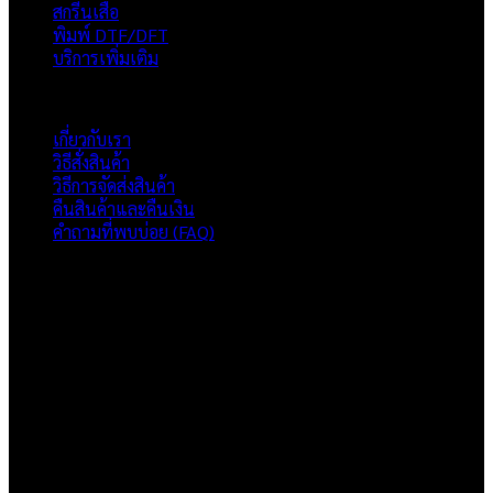
สกรีนเสื้อ
พิมพ์ DTF/DFT
บริการเพิ่มเติม
ภาพรวมเว็บไซต์
เกี่ยวกับเรา
วิธีสั่งสินค้า
วิธีการจัดส่งสินค้า
คืนสินค้าและคืนเงิน
คำถามที่พบบ่อย (FAQ)
เกี่ยวกับเรา
แบรนด์ Hoshi
เป็นแบรนด์เสื้อยืดคุณภาพ และบริการงานสกรีนเสื้อ
งานปัก และรับปริ้นฟิล์ม DTF แบบครบวงจร โรงงานสกรีนเสื้อยืดที่
เน้นคุณภาพและการส่งมอบที่เกินความคาดหวัง
ติดต่อเรา
HOSHI.KAIZENN@GMAIL.COM
📶 LINE : @HO-SHI
🟢 เปิด 9.00-23.00 น.
🔴 ปิดวันอาทิตย์