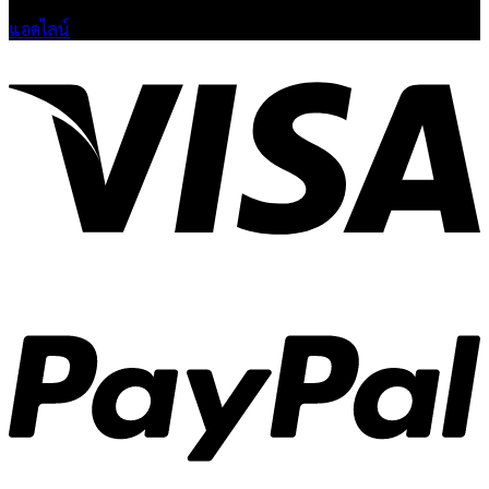
แอดไลน์
V
P