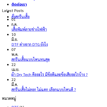
ติดต่อเรา
Latest Posts
สั่งสกรีนเสื้อ
01
ก.ค.
ไม่มี
เสื้อพิมพ์ลายช่างไฟฟ้า
ความ
10
เห็น
มิ.ย.
บน
ไม่มี
DTF ต่างจาก DTG ยังไง
เสื้อ
ความ
07
พิมพ์
เห็น
พ.ค.
ลาย
บน
ไม่มี
สกรีนเสื้อแบบไหนทนสุด
ช่างไฟ
DTF
ความ
22
ฟ้า
ต่าง
เห็น
เม.ย.
จาก
บน
ไม่มี
ผ้า Dry Tech คืออะไร มีข้อดีและข้อเสียอะไรบ้าง ?
DTG
สกรีน
ความ
22
ยัง
เสื้อ
เห็น
มี.ค.
ไง
แบบ
บน
ไม่มี
สกรีนเสื้อไม่ลอก ไม่แตก เลือกแบบไหนดี ?
ไหน
ผ้า
ความ
หมวดหมู่
ทน
Dry
เห็น
สุด
บน
Tech