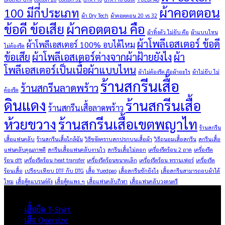
ผ้าคอตตอน
100 มีกี่ประเภท
ผ้า Dry Tech
ผ้าคอตตอน 20 vs 32
ข้อดี ข้อเสีย
ผ้าคอตตอน คือ
ผ้าทิ้งตัว ไม่ยับ คือ
ผ้าแบบไหน
ผ้าโพลีเอสเตอร์ ข้อดี
ผ้าโพลีเอสเตอร์ 100% อบได้ไหม
ไม่ต้องรีด
ข้อเสีย
ผ้าโพลีเอสเตอร์ต่างจากผ้าฝ้ายยังไง
ผ้า
โพลีเอสเตอร์เป็นเนื้อผ้าแบบไหน
ผ้าไม่ต้องรีด คือผ้าอะไร
ผ้าไม่ยับ ไม่
ร้านสกรีนเสื้อ
ร้านสกรีนลาดพร้าว
ต้องรีด
ดินแดง
ร้านสกรีนเสื้อ
ร้านสกรีนเสื้อลาดพร้าว
ห้วยขวาง
ร้านสกรีนเสื้อเขตพญาไท
ร้านสกรีน
เสื้อแฟนคลับ
ร้านสกรีนเสื้อใกล้ฉัน
วิธีขจัดคราบสกปรกบนเสื้อผ้า
วิธีถนอมเสื้อสกรีน
สกรีนเสื้อ
แฟนคลับคุณภาพดี
สกรีนเสื้อแฟนคลับงานไว
สกรีนเสื้อไม่ลอก
เครื่องรีดร้อน 2 ถาด
เครื่องรีด
ร้อน dft
เครื่องรีดร้อน heat transfer
เครื่องรีดร้อนขนาดเล็ก
เครื่องรีดร้อน ทรานเฟอร์
เครื่องรีด
ร้อนเสื้อ
เปรียบเทียบ DTF กับ DTG
เสื้อ Yuedpao
เสื้อสกรีนซักยังไง
เสื้อสกรีนสามารถอบผ้าได้
ไหม
เสื้อฮู้ดแบรนด์ดัง
เสื้อฮู้ดแพง ๆ
เสื้อแฟนคลับกีฬา
เสื้อแฟนคลับวงดนตรี
ผลิตภัณฑ์
เสื้อยืด T-Shirt
เสื้อ Oversize