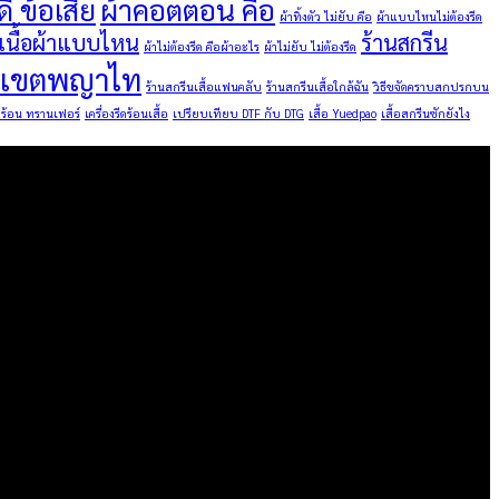
ี ข้อเสีย
ผ้าคอตตอน คือ
ผ้าทิ้งตัว ไม่ยับ คือ
ผ้าแบบไหนไม่ต้องรีด
นเนื้อผ้าแบบไหน
ร้านสกรีน
ผ้าไม่ต้องรีด คือผ้าอะไร
ผ้าไม่ยับ ไม่ต้องรีด
ื้อเขตพญาไท
ร้านสกรีนเสื้อแฟนคลับ
ร้านสกรีนเสื้อใกล้ฉัน
วิธีขจัดคราบสกปรกบน
ีดร้อน ทรานเฟอร์
เครื่องรีดร้อนเสื้อ
เปรียบเทียบ DTF กับ DTG
เสื้อ Yuedpao
เสื้อสกรีนซักยังไง