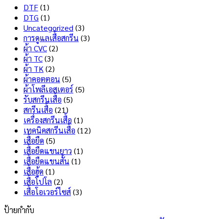
สุด
บน
Tech
DTF
(1)
สกรีน
คือ
DTG
(1)
เสื้อ
อะไร
Uncategorized
(3)
ไม่
มี
การดูแลเสื้อสกรีน
(3)
ลอก
ข้อดี
ผ้า CVC
(2)
ไม่
และ
ผ้า TC
(3)
แตก
ข้อ
ผ้า TK
(2)
เลือก
เสีย
ผ้าคอตตอน
(5)
แบบ
อะไร
ผ้าโพลีเอสเตอร์
(5)
ไหน
บ้าง
รับสกรีนเสื้อ
(5)
ดี
?
สกรีนเสื้อ
(21)
?
เครื่องสกรีนเสื้อ
(1)
เทคนิคสกรีนเสื้อ
(12)
เสื้อยืด
(5)
เสื้อยืดแขนยาว
(1)
เสื้อยืดแขนสั้น
(1)
เสื้อฮู้ด
(1)
เสื้อโปโล
(2)
เสื้อโอเวอร์ไซส์
(3)
ป้ายกำกับ