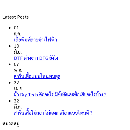
Latest Posts
01
ก.ค.
ไม่มี
เสื้อพิมพ์ลายช่างไฟฟ้า
ความ
10
เห็น
มิ.ย.
บน
ไม่มี
DTF ต่างจาก DTG ยังไง
เสื้อ
ความ
07
พิมพ์
เห็น
พ.ค.
ลาย
บน
ไม่มี
สกรีนเสื้อแบบไหนทนสุด
ช่างไฟ
DTF
ความ
22
ฟ้า
ต่าง
เห็น
เม.ย.
จาก
บน
ไม่มี
ผ้า Dry Tech คืออะไร มีข้อดีและข้อเสียอะไรบ้าง ?
DTG
สกรีน
ความ
22
ยัง
เสื้อ
เห็น
มี.ค.
ไง
แบบ
บน
ไม่มี
สกรีนเสื้อไม่ลอก ไม่แตก เลือกแบบไหนดี ?
ไหน
ผ้า
ความ
หมวดหมู่
ทน
Dry
เห็น