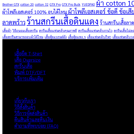
ผ้า cotton 1
Brother GTX
cotton 20
cotton 32
GTX Pro
GTX Pro Bulk
YUEDPAO
ผ้าโพลีเอสเตอร์ ข้อดี ข้อเสี
ผ้าโพลีเอสเตอร์ 100% อบได้ไหม
ร้านสกรีนเสื้อดินแดง
ลาดพร้าว
ร้านสกรีนเสื้อลา
เสื้อผ้า
วิธีถนอมเสื้อสกรีน
สกรีนเสื้อแฟนคลับคุณภาพดี
สกรีนเสื้อแฟนคลับงานไว
สกรีนเสื้อไม่ล
เสื้อสกรีนสามารถอบผ้าได้ไหม
เสื้อฮู้ดแบรนด์ดัง
เสื้อฮู้ดแพง ๆ
เสื้อแฟนคลับกีฬา
เสื้อแฟนคลับวง
ผลิตภัณฑ์
เสื้อยืด T-Shirt
เสื้อ Oversize
สกรีนเสื้อ
พิมพ์ DTF/DFT
บริการเพิ่มเติม
ภาพรวมเว็บไซต์
เกี่ยวกับเรา
วิธีสั่งสินค้า
วิธีการจัดส่งสินค้า
คืนสินค้าและคืนเงิน
คำถามที่พบบ่อย (FAQ)