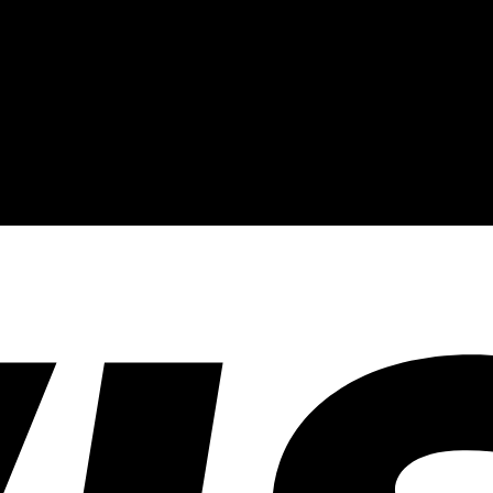
งานปัก และรับปริ้นฟิล์ม DTF แบบครบวงจร โรงงานสกรีนเสื้อยืดที่เน