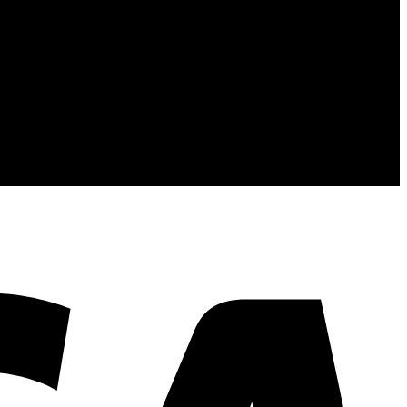
้นคุณภาพและการส่งมอบที่เกินความคาดหวัง
V