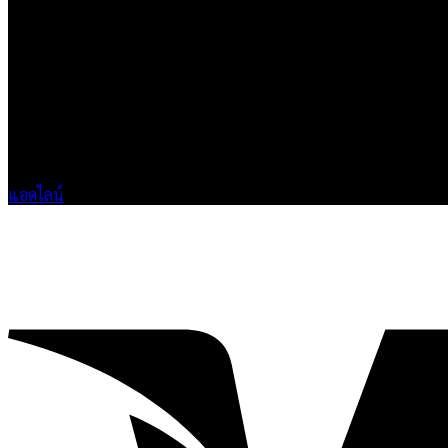
เกี่ยวกับเรา
แบรนด์ Hoshi
เป็นแบรนด์เสื้อยืดคุณภาพ และบริการงานสกรีนเสื้อ 
ติดต่อเรา
HOSHI.KAIZENN@GMAIL.COM
📶 LINE : @HO-SHI
🟢 เปิด 9.00-23.00 น.
🔴 ปิดวันอาทิตย์
แอดไลน์