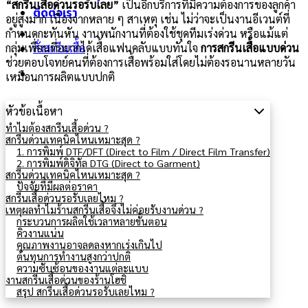
“สกรีนเสื้อด่วนรอรับเลย”
เป็นอีกบริการที่มีความต้องการของลูกค้า
ติดต่อเรา
อยู่สูงมาก เนื่องจากหลาย ๆ สาเหตุ เช่น ไม่ว่าจะเป็นงานอีเวนต์ที่
กำหนดกะทันหัน งานพนักงานที่ต้องใช้ชุดทีมเร่งด่วน หรือแม้แต่
กลุ่มเพื่อนที่อยากได้เสื้อแฟนคลับแบบทันใจ
การสกรีนเสื้อแบบด่วน
สั่งสกรีนเสื้อ
ช่วยตอบโจทย์คนที่ต้องการเสื้อพร้อมใส่โดยไม่ต้องรอนานหลายวัน
เหมือนการผลิตแบบปกติ
หัวข้อเนื้อหา
ทำไมต้องสกรีนเสื้อด่วน ?
สกรีนด่วนเทคนิคไหนเหมาะสุด ?
1. การพิมพ์ DTF/DFT (Direct to Film / Direct Film Transfer)
2. การพิมพ์ดิจิทัล DTG (Direct to Garment)
สกรีนด่วนเทคนิคไหนเหมาะสุด ?
ปัจจัยที่มีผลต่อราคา
สกรีนเสื้อด่วนรอรับเลยไหม ?
เหตุผลทำไมร้านสกรีนเสื้อจึงไม่ค่อยรับงานด่วน ?
กระบวนการผลิตใช้เวลาหลายขั้นตอน
คิวงานแน่น
คุณภาพงานอาจลดลงหากเร่งเกินไป
ต้นทุนการทำงานสูงกว่าปกติ
ความซับซ้อนของงานแต่ละแบบ
งานสกรีนเสื้อด่วนของร้านโฮชิ
สรุป สกรีนเสื้อด่วนรอรับเลยไหม ?