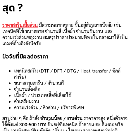
สุด ?
ราคาสกรีนเสื้อด่วน
มีความหลากหลาย ขึ้นอยู่กับหลายปัจจัย เช่น
เทคนิคที่ใช้ ขนาดลาย จำนวนสี เนื้อผ้า จำนวนชิ้นงาน และ
ความเร่งด่วนของงาน ผมสรุปราคาประมาณที่พบในตลาดมาให้เป็น
เกณฑ์อ้างอิงดังนี้ครับ
ปัจจัยที่มีผลต่อราคา
เทคนิคสกรีน (DTF / DFT / DTG / Heat transfer / ซิลค์
สกรีน)
ขนาดลายสกรีน / จำนวนสี
จำนวนสั่งผลิต
เนื้อผ้า / ประเภทเสื้อที่เลือกใช้
ค่าเตรียมงาน
ความเร่งด่วน / คิวด่วน / บริการพิเศษ
สรุปง่าย ๆ คือ ถ้าสั่ง
จำนวนน้อย / งานด่วน
ราคาอาจสูง หนึ่งตัวอาจ
ได้ตั้งแต่
300-500 บาท
ขึ้นอยู่กับเทคนิค ถ้าลายเยอะ สีเยอะ หรือ
เป็นงานพิเศษ (สีเมทัลลิค / สีนูน / ไฮเดน) ราคาจะสูงกว่าปกติ