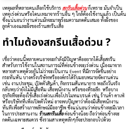
เหตุผลที่หลายคนเลือกใช้บริการ
สกรีนเสื้อด่วน
ก็เพราะ มันจำเป็น
เหตุเร่งด่วนหรือโดนเทมาจากร้านอื่น ๆ ใกล้ต้องใช้งานแล้ว เป็นต้น
ซึ่งแน่นอนว่างานด่วนมักจะมาพร้อมความกดดันเสมอ ทั้งฝั่งของ
ลูกค้าเองและฝั่งของร้านสกรีนเสื้อ
ทำไมต้องสกรีนเสื้อด่วน ?
เชื่อว่าตอนนี้หลายคนอาจจะกำลังมีปัญหาคืออยากได้เสื้อสกรีน
สำหรับการใช้งานในสถานการณ์ที่ค่อนข้างจะเร่งด่วน เนื่องมาจาก
หลายสาเหตุด้วยกันไม่ว่าจะเป็นงาน Event ที่มีการจัดขึ้นอย่าง
กระทันหัน บางครั้งบริษัทหรือองค์กรได้รับมอบหมายจัดงานด่วน
เช่น งานประชุม, เปิดตัวสินค้า, กิจกรรมสันทนาการ พอถึงวันจริง
กลับพบว่ายังไม่มีเสื้อทีม เสื้อพนักงาน หรือของที่ระลึก หรือบาง
ธุรกิจที่จะต้องใช้เสื้อเร่งด่วนเพื่อโปรโมทแบรนด์ เช่น ร้านค้า คาเฟ่
หรือบริษัทที่เพิ่งเปิดตัวใหม่ อาจพบปัญหาว่าต้องมีเสื้อพนักงาน
ทันทีเพื่อสร้างภาพลักษณ์มืออาชีพ ซึ่งแน่นอนว่าค่อนข้างจะมีเวลา
ในการประสานงาน
ร้านสกรีนเสื้อ
ค่อนข้างน้อย ถือว่าค่อนข้างจะ
กดดันเฉพาะสมควร
ซึ่งรวมสาเหตุหลักๆก็จะประกอบไปด้วย