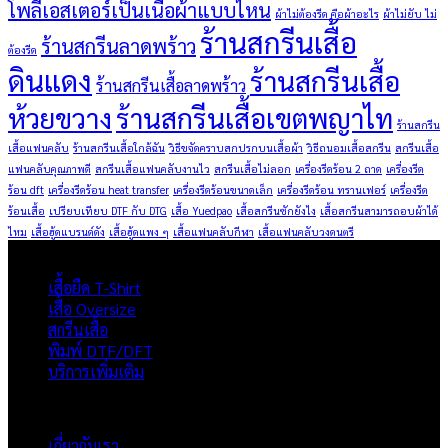
โพลีเอสเตอร์เป็นเนื้อผ้าแบบไหน
ผ้าไม่ต้องรีด คือผ้าอะไร
ผ้าไม่ยับ ไม่
ร้านสกรีนเสื้อ
ร้านสกรีนลาดพร้าว
ต้องรีด
ดินแดง
ร้านสกรีนเสื้อ
ร้านสกรีนเสื้อลาดพร้าว
ห้วยขวาง
ร้านสกรีนเสื้อเขตพญาไท
ร้านสกรีน
เสื้อแฟนคลับ
ร้านสกรีนเสื้อใกล้ฉัน
วิธีขจัดคราบสกปรกบนเสื้อผ้า
วิธีถนอมเสื้อสกรีน
สกรีนเสื้อ
แฟนคลับคุณภาพดี
สกรีนเสื้อแฟนคลับงานไว
สกรีนเสื้อไม่ลอก
เครื่องรีดร้อน 2 ถาด
เครื่องรีด
ร้อน dft
เครื่องรีดร้อน heat transfer
เครื่องรีดร้อนขนาดเล็ก
เครื่องรีดร้อน ทรานเฟอร์
เครื่องรีด
ร้อนเสื้อ
เปรียบเทียบ DTF กับ DTG
เสื้อ Yuedpao
เสื้อสกรีนซักยังไง
เสื้อสกรีนสามารถอบผ้าได้
ไหม
เสื้อฮู้ดแบรนด์ดัง
เสื้อฮู้ดแพง ๆ
เสื้อแฟนคลับกีฬา
เสื้อแฟนคลับวงดนตรี
ผลิตภัณฑ์
เสื้อยืด T-Shirt
เสื้อ Oversize
สกรีนเสื้อ
พิมพ์ DTF/DFT
บริการเพิ่มเติม
ภาพรวมเว็บไซต์
เกี่ยวกับเรา