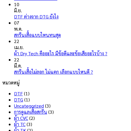
ความ
10
เห็น
มิ.ย.
บน
ไม่มี
DTF ต่างจาก DTG ยังไง
เสื้อ
ความ
07
พิมพ์
เห็น
พ.ค.
ลาย
บน
ไม่มี
สกรีนเสื้อแบบไหนทนสุด
ช่างไฟ
DTF
ความ
22
ฟ้า
ต่าง
เห็น
เม.ย.
จาก
บน
ไม่มี
ผ้า Dry Tech คืออะไร มีข้อดีและข้อเสียอะไรบ้าง ?
DTG
สกรีน
ความ
22
ยัง
เสื้อ
เห็น
มี.ค.
ไง
แบบ
บน
ไม่มี
สกรีนเสื้อไม่ลอก ไม่แตก เลือกแบบไหนดี ?
ไหน
ผ้า
ความ
หมวดหมู่
ทน
Dry
เห็น
สุด
บน
Tech
DTF
(1)
สกรีน
คือ
DTG
(1)
เสื้อ
อะไร
Uncategorized
(3)
ไม่
มี
การดูแลเสื้อสกรีน
(3)
ลอก
ข้อดี
ผ้า CVC
(2)
ไม่
และ
ผ้า TC
(3)
แตก
ข้อ
ผ้า TK
(2)