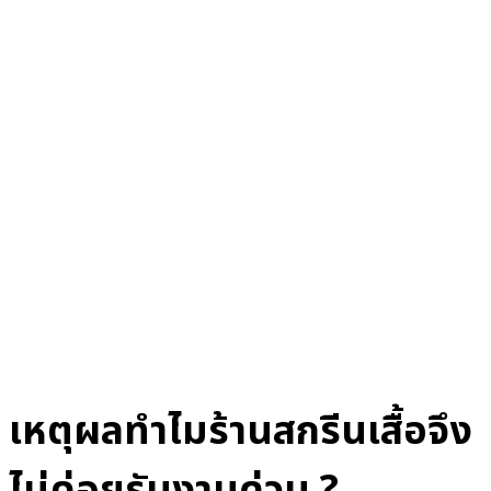
เหตุผลทำไมร้านสกรีนเสื้อจึง