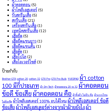
เลือก
เสีย
ผ้าคอตตอน
(5)
แบบ
อะไร
ผ้าโพลีเอสเตอร์
(5)
ไหน
บ้าง
รับสกรีนเสื้อ
(5)
ดี
?
สกรีนเสื้อ
(21)
?
เครื่องสกรีนเสื้อ
(1)
เทคนิคสกรีนเสื้อ
(12)
เสื้อยืด
(5)
เสื้อยืดแขนยาว
(1)
เสื้อยืดแขนสั้น
(1)
เสื้อฮู้ด
(1)
เสื้อโปโล
(2)
เสื้อโอเวอร์ไซส์
(3)
ป้ายกำกับ
ผ้า cotton
Brother GTX
cotton 20
cotton 32
GTX Pro
GTX Pro Bulk
YUEDPAO
ผ้าคอตตอน
100 มีกี่ประเภท
ผ้า Dry Tech
ผ้าคอตตอน 20 vs 32
ข้อดี ข้อเสีย
ผ้าคอตตอน คือ
ผ้าทิ้งตัว ไม่ยับ คือ
ผ้าแบบไหน
ผ้าโพลีเอสเตอร์ ข้อดี
ผ้าโพลีเอสเตอร์ 100% อบได้ไหม
ไม่ต้องรีด
ข้อเสีย
ผ้าโพลีเอสเตอร์ต่างจากผ้าฝ้ายยังไง
ผ้า