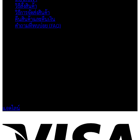
วิธีสั่งสินค้า
วิธีการจัดส่งสินค้า
คืนสินค้าและคืนเงิน
คำถามที่พบบ่อย (FAQ)
เกี่ยวกับเรา
แบรนด์ Hoshi
เป็นแบรนด์เสื้อยืดคุณภาพ และบริการงานสกรีนเสื้อ
งานปัก และรับปริ้นฟิล์ม DTF แบบครบวงจร โรงงานสกรีนเสื้อยืดที่
เน้นคุณภาพและการส่งมอบที่เกินความคาดหวัง
ติดต่อเรา
HOSHI.KAIZENN@GMAIL.COM
📶 LINE : @HO-SHI
🟢 เปิด 9.00-23.00 น.
🔴 ปิดวันอาทิตย์
แอดไลน์
V