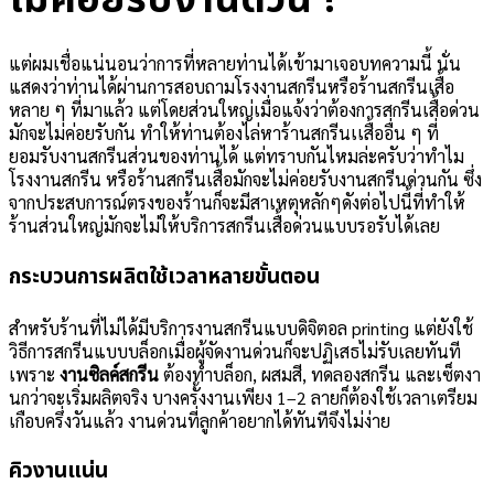
ไม่ค่อยรับงานด่วน ?
แต่ผมเชื่อแน่นอนว่าการที่หลายท่านได้เข้ามาเจอบทความนี้ นั่น
แสดงว่าท่านได้ผ่านการสอบถามโรงงานสกรีนหรือร้านสกรีนเสื้อ
หลาย ๆ ที่มาแล้ว แต่โดยส่วนใหญ่เมื่อแจ้งว่าต้องการสกรีนเสื้อด่วน
มักจะไม่ค่อยรับกัน ทำให้ท่านต้องไล่หาร้านสกรีนเเสื้ออื่น ๆ ที่
ยอมรับงานสกรีนส่วนของท่านได้ แต่ทราบกันไหมล่ะครับว่าทำไม
โรงงานสกรีน หรือร้านสกรีนเสื้อมักจะไม่ค่อยรับงานสกรีนด่วนกัน ซึ่ง
จากประสบการณ์ตรงของร้านก็จะมีสาเหตุหลักๆดังต่อไปนี้ที่ทำให้
ร้านส่วนใหญ่มักจะไม่ให้บริการสกรีนเสื้อด่วนแบบรอรับได้เลย
กระบวนการผลิตใช้เวลาหลายขั้นตอน
สำหรับร้านที่ไม่ได้มีบริการงานสกรีนแบบดิจิตอล printing แต่ยังใช้
วิธีการสกรีนแบบบล็อกเมื่อผู้จัดงานด่วนก็จะปฏิเสธไม่รับเลยทันที
เพราะ
งานซิลค์สกรีน
ต้องทำบล็อก, ผสมสี, ทดลองสกรีน และเซ็ตงา
นกว่าจะเริ่มผลิตจริง บางครั้งงานเพียง 1–2 ลายก็ต้องใช้เวลาเตรียม
เกือบครึ่งวันแล้ว งานด่วนที่ลูกค้าอยากได้ทันทีจึงไม่ง่าย
คิวงานแน่น