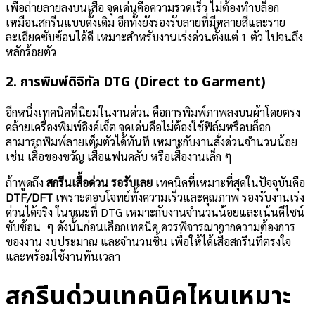
เพื่อถ่ายลายลงบนเสื้อ จุดเด่นคือความรวดเร็ว ไม่ต้องทำบล็อก
เหมือนสกรีนแบบดั้งเดิม อีกทั้งยังรองรับลายที่มีหลายสีและราย
ละเอียดซับซ้อนได้ดี เหมาะสำหรับงานเร่งด่วนตั้งแต่ 1 ตัว ไปจนถึง
หลักร้อยตัว
2. การพิมพ์ดิจิทัล DTG (Direct to Garment)
อีกหนึ่งเทคนิคที่นิยมในงานด่วน คือการพิมพ์ภาพลงบนผ้าโดยตรง
คล้ายเครื่องพิมพ์อิงค์เจ็ต จุดเด่นคือไม่ต้องใช้ฟิล์มหรือบล็อก
สามารถพิมพ์ลายเต็มตัวได้ทันที เหมาะกับงานสั่งด่วนจำนวนน้อย
เช่น เสื้อของขวัญ เสื้อแฟนคลับ หรือเสื้องานเล็ก ๆ
ถ้าพูดถึง
สกรีนเสื้อด่วน รอรับเลย
เทคนิคที่เหมาะที่สุดในปัจจุบันคือ
DTF/DFT
เพราะตอบโจทย์ทั้งความเร็วและคุณภาพ รองรับงานเร่ง
ด่วนได้จริง ในขณะที่ DTG เหมาะกับงานจำนวนน้อยและเน้นดีไซน์
ซับซ้อน ๆ ดังนั้นก่อนเลือกเทคนิค ควรพิจารณาจากความต้องการ
ของงาน งบประมาณ และจำนวนชิ้น เพื่อให้ได้เสื้อสกรีนที่ตรงใจ
และพร้อมใช้งานทันเวลา
สกรีนด่วนเทคนิคไหนเหมาะ