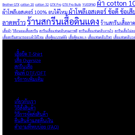
ผ้า cotton 1
Brother GTX
cotton 20
cotton 32
GTX Pro
GTX Pro Bulk
YUEDPAO
ผ้าโพลีเอสเตอร์ ข้อดี ข้อเสี
ผ้าโพลีเอสเตอร์ 100% อบได้ไหม
ร้านสกรีนเสื้อดินแดง
ลาดพร้าว
ร้านสกรีนเสื้อลา
เสื้อผ้า
วิธีถนอมเสื้อสกรีน
สกรีนเสื้อแฟนคลับคุณภาพดี
สกรีนเสื้อแฟนคลับงานไว
สกรีนเสื้อไม่ล
เสื้อสกรีนสามารถอบผ้าได้ไหม
เสื้อฮู้ดแบรนด์ดัง
เสื้อฮู้ดแพง ๆ
เสื้อแฟนคลับกีฬา
เสื้อแฟนคลับวง
ผลิตภัณฑ์
เสื้อยืด T-Shirt
เสื้อ Oversize
สกรีนเสื้อ
พิมพ์ DTF/DFT
บริการเพิ่มเติม
ภาพรวมเว็บไซต์
เกี่ยวกับเรา
วิธีสั่งสินค้า
วิธีการจัดส่งสินค้า
คืนสินค้าและคืนเงิน
คำถามที่พบบ่อย (FAQ)