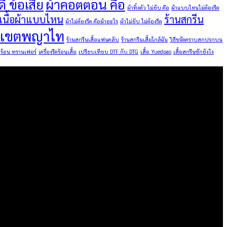
ี ข้อเสีย
ผ้าคอตตอน คือ
ผ้าทิ้งตัว ไม่ยับ คือ
ผ้าแบบไหนไม่ต้องรีด
นเนื้อผ้าแบบไหน
ร้านสกรีน
ผ้าไม่ต้องรีด คือผ้าอะไร
ผ้าไม่ยับ ไม่ต้องรีด
ื้อเขตพญาไท
ร้านสกรีนเสื้อแฟนคลับ
ร้านสกรีนเสื้อใกล้ฉัน
วิธีขจัดคราบสกปรกบน
ีดร้อน ทรานเฟอร์
เครื่องรีดร้อนเสื้อ
เปรียบเทียบ DTF กับ DTG
เสื้อ Yuedpao
เสื้อสกรีนซักยังไง