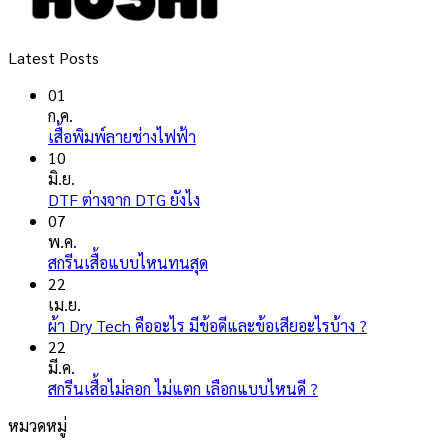
Latest Posts
01
ก.ค.
ไม่มี
เสื้อพิมพ์ลายช่างไฟฟ้า
ความ
10
เห็น
มิ.ย.
บน
ไม่มี
DTF ต่างจาก DTG ยังไง
เสื้อ
ความ
07
พิมพ์
เห็น
พ.ค.
ลาย
บน
ไม่มี
สกรีนเสื้อแบบไหนทนสุด
ช่างไฟ
DTF
ความ
22
ฟ้า
ต่าง
เห็น
เม.ย.
จาก
บน
ไม่มี
ผ้า Dry Tech คืออะไร มีข้อดีและข้อเสียอะไรบ้าง ?
DTG
สกรีน
ความ
22
ยัง
เสื้อ
เห็น
มี.ค.
ไง
แบบ
บน
ไม่มี
สกรีนเสื้อไม่ลอก ไม่แตก เลือกแบบไหนดี ?
ไหน
ผ้า
ความ
หมวดหมู่
ทน
Dry
เห็น