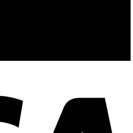
้นคุณภาพและการส่งมอบที่เกินความคาดหวัง
V