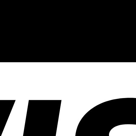
งานปัก และรับปริ้นฟิล์ม DTF แบบครบวงจร โรงงานสกรีนเสื้อยืดที่เน