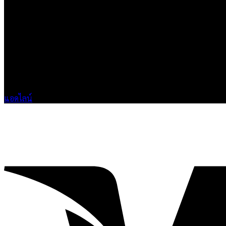
เกี่ยวกับเรา
แบรนด์ Hoshi
เป็นแบรนด์เสื้อยืดคุณภาพ และบริการงานสกรีนเสื้อ 
ติดต่อเรา
HOSHI.KAIZENN@GMAIL.COM
📶 LINE : @HO-SHI
🟢 เปิด 9.00-23.00 น.
🔴 ปิดวันอาทิตย์
แอดไลน์