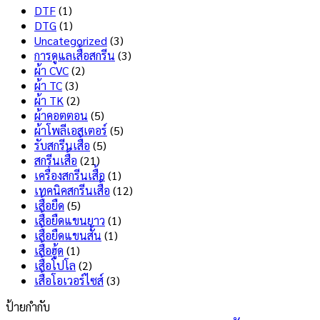
สุด
บน
Tech
DTF
(1)
สกรีน
คือ
DTG
(1)
เสื้อ
อะไร
Uncategorized
(3)
ไม่
มี
การดูแลเสื้อสกรีน
(3)
ลอก
ข้อดี
ผ้า CVC
(2)
ไม่
และ
ผ้า TC
(3)
แตก
ข้อ
ผ้า TK
(2)
เลือก
เสีย
ผ้าคอตตอน
(5)
แบบ
อะไร
ผ้าโพลีเอสเตอร์
(5)
ไหน
บ้าง
รับสกรีนเสื้อ
(5)
ดี
?
สกรีนเสื้อ
(21)
?
เครื่องสกรีนเสื้อ
(1)
เทคนิคสกรีนเสื้อ
(12)
เสื้อยืด
(5)
เสื้อยืดแขนยาว
(1)
เสื้อยืดแขนสั้น
(1)
เสื้อฮู้ด
(1)
เสื้อโปโล
(2)
เสื้อโอเวอร์ไซส์
(3)
ป้ายกำกับ