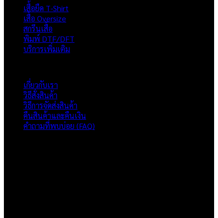
เสื้อยืด T-Shirt
เสื้อ Oversize
สกรีนเสื้อ
พิมพ์ DTF/DFT
บริการเพิ่มเติม
ภาพรวมเว็บไซต์
เกี่ยวกับเรา
วิธีสั่งสินค้า
วิธีการจัดส่งสินค้า
คืนสินค้าและคืนเงิน
คำถามที่พบบ่อย (FAQ)
เกี่ยวกับเรา
แบรนด์ Hoshi
เป็นแบรนด์เสื้อยืดคุณภาพ และบริการงานสกรีนเสื้อ
งานปัก และรับปริ้นฟิล์ม DTF แบบครบวงจร โรงงานสกรีนเสื้อยืดที่
เน้นคุณภาพและการส่งมอบที่เกินความคาดหวัง
ติดต่อเรา
HOSHI.KAIZENN@GMAIL.COM
📶 LINE : @HO-SHI