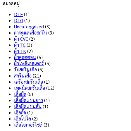
หมวดหมู่
ทน
Dry
เห็น
สุด
บน
Tech
DTF
(1)
สกรีน
คือ
DTG
(1)
เสื้อ
อะไร
Uncategorized
(3)
ไม่
มี
การดูแลเสื้อสกรีน
(3)
ลอก
ข้อดี
ผ้า CVC
(2)
ไม่
และ
ผ้า TC
(3)
แตก
ข้อ
ผ้า TK
(2)
เลือก
เสีย
ผ้าคอตตอน
(5)
แบบ
อะไร
ผ้าโพลีเอสเตอร์
(5)
ไหน
บ้าง
รับสกรีนเสื้อ
(5)
ดี
?
สกรีนเสื้อ
(21)
?
เครื่องสกรีนเสื้อ
(1)
เทคนิคสกรีนเสื้อ
(12)
เสื้อยืด
(5)
เสื้อยืดแขนยาว
(1)
เสื้อยืดแขนสั้น
(1)
เสื้อฮู้ด
(1)
เสื้อโปโล
(2)
เสื้อโอเวอร์ไซส์
(3)