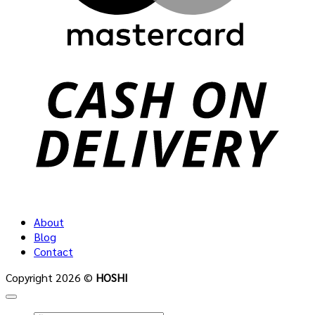
C
D
About
Blog
Contact
Copyright 2026 ©
HOSHI