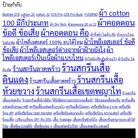
ป้ายกำกับ
ผ้า cotton
Brother GTX
cotton 20
cotton 32
GTX Pro
GTX Pro Bulk
YUEDPAO
ผ้าคอตตอน
100 มีกี่ประเภท
ผ้า Dry Tech
ผ้าคอตตอน 20 vs 32
ข้อดี ข้อเสีย
ผ้าคอตตอน คือ
ผ้าทิ้งตัว ไม่ยับ คือ
ผ้าแบบไหน
ผ้าโพลีเอสเตอร์ ข้อดี
ผ้าโพลีเอสเตอร์ 100% อบได้ไหม
ไม่ต้องรีด
ข้อเสีย
ผ้าโพลีเอสเตอร์ต่างจากผ้าฝ้ายยังไง
ผ้า
โพลีเอสเตอร์เป็นเนื้อผ้าแบบไหน
ผ้าไม่ต้องรีด คือผ้าอะไร
ผ้าไม่ยับ ไม่
ร้านสกรีนเสื้อ
ร้านสกรีนลาดพร้าว
ต้องรีด
ดินแดง
ร้านสกรีนเสื้อ
ร้านสกรีนเสื้อลาดพร้าว
ห้วยขวาง
ร้านสกรีนเสื้อเขตพญาไท
ร้านสกรีน
เสื้อแฟนคลับ
ร้านสกรีนเสื้อใกล้ฉัน
วิธีขจัดคราบสกปรกบนเสื้อผ้า
วิธีถนอมเสื้อสกรีน
สกรีนเสื้อ
แฟนคลับคุณภาพดี
สกรีนเสื้อแฟนคลับงานไว
สกรีนเสื้อไม่ลอก
เครื่องรีดร้อน 2 ถาด
เครื่องรีด
ร้อน dft
เครื่องรีดร้อน heat transfer
เครื่องรีดร้อนขนาดเล็ก
เครื่องรีดร้อน ทรานเฟอร์
เครื่องรีด
ร้อนเสื้อ
เปรียบเทียบ DTF กับ DTG
เสื้อ Yuedpao
เสื้อสกรีนซักยังไง
เสื้อสกรีนสามารถอบผ้าได้
ไหม
เสื้อฮู้ดแบรนด์ดัง
เสื้อฮู้ดแพง ๆ
เสื้อแฟนคลับกีฬา
เสื้อแฟนคลับวงดนตรี
ผลิตภัณฑ์