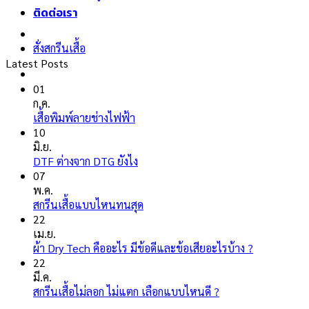
ติดต่อเรา
สั่งสกรีนเสื้อ
Latest Posts
01
ก.ค.
ไม่มี
เสื้อพิมพ์ลายช่างไฟฟ้า
ความ
10
เห็น
มิ.ย.
บน
ไม่มี
DTF ต่างจาก DTG ยังไง
เสื้อ
ความ
07
พิมพ์
เห็น
พ.ค.
ลาย
บน
ไม่มี
สกรีนเสื้อแบบไหนทนสุด
ช่างไฟ
DTF
ความ
22
ฟ้า
ต่าง
เห็น
เม.ย.
จาก
บน
ไม่มี
ผ้า Dry Tech คืออะไร มีข้อดีและข้อเสียอะไรบ้าง ?
DTG
สกรีน
ความ
22
ยัง
เสื้อ
เห็น
มี.ค.
ไง
แบบ
บน
ไม่มี
สกรีนเสื้อไม่ลอก ไม่แตก เลือกแบบไหนดี ?
ไหน
ผ้า
ความ