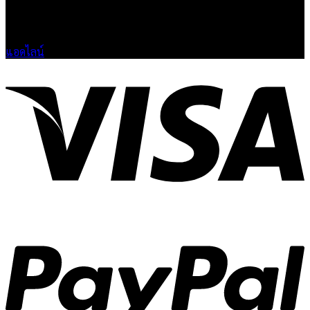
🟢 เปิด 9.00-23.00 น.
🔴 ปิดวันอาทิตย์
แอดไลน์
V
P