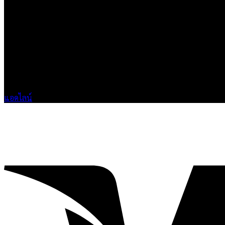
เกี่ยวกับเรา
แบรนด์ Hoshi
เป็นแบรนด์เสื้อยืดคุณภาพ และบริการงานสกรีนเสื้อ 
ติดต่อเรา
HOSHI.KAIZENN@GMAIL.COM
📶 LINE : @HO-SHI
🟢 เปิด 9.00-23.00 น.
🔴 ปิดวันอาทิตย์
แอดไลน์