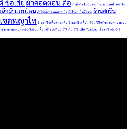
ี ข้อเสีย
ผ้าคอตตอน คือ
ผ้าทิ้งตัว ไม่ยับ คือ
ผ้าแบบไหนไม่ต้องรีด
นเนื้อผ้าแบบไหน
ร้านสกรีน
ผ้าไม่ต้องรีด คือผ้าอะไร
ผ้าไม่ยับ ไม่ต้องรีด
ื้อเขตพญาไท
ร้านสกรีนเสื้อแฟนคลับ
ร้านสกรีนเสื้อใกล้ฉัน
วิธีขจัดคราบสกปรกบน
ีดร้อน ทรานเฟอร์
เครื่องรีดร้อนเสื้อ
เปรียบเทียบ DTF กับ DTG
เสื้อ Yuedpao
เสื้อสกรีนซักยังไง