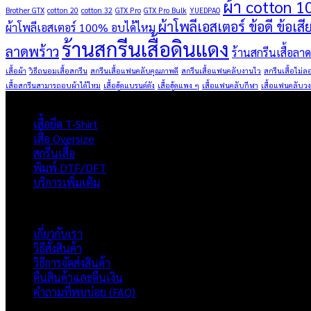
ผ้า cotton 1
Brother GTX
cotton 20
cotton 32
GTX Pro
GTX Pro Bulk
YUEDPAO
ผ้าโพลีเอสเตอร์ ข้อดี ข้อเสี
ผ้าโพลีเอสเตอร์ 100% อบได้ไหม
ร้านสกรีนเสื้อดินแดง
ลาดพร้าว
ร้านสกรีนเสื้อลา
เสื้อผ้า
วิธีถนอมเสื้อสกรีน
สกรีนเสื้อแฟนคลับคุณภาพดี
สกรีนเสื้อแฟนคลับงานไว
สกรีนเสื้อไม่ล
เสื้อสกรีนสามารถอบผ้าได้ไหม
เสื้อฮู้ดแบรนด์ดัง
เสื้อฮู้ดแพง ๆ
เสื้อแฟนคลับกีฬา
เสื้อแฟนคลับวง
ผลิตภัณฑ์
เสื้อยืด T-Shirt
เสื้อ Oversize
สกรีนเสื้อ
พิมพ์ DTF/DFT
บริการเพิ่มเติม
ภาพรวมเว็บไซต์
เกี่ยวกับเรา
วิธีสั่งสินค้า
วิธีการจัดส่งสินค้า
คืนสินค้าและคืนเงิน
คำถามที่พบบ่อย (FAQ)