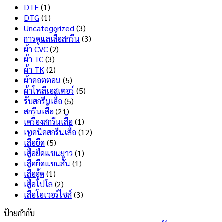
สุด
บน
Tech
DTF
(1)
สกรีน
คือ
DTG
(1)
เสื้อ
อะไร
Uncategorized
(3)
ไม่
มี
การดูแลเสื้อสกรีน
(3)
ลอก
ข้อดี
ผ้า CVC
(2)
ไม่
และ
ผ้า TC
(3)
แตก
ข้อ
ผ้า TK
(2)
เลือก
เสีย
ผ้าคอตตอน
(5)
แบบ
อะไร
ผ้าโพลีเอสเตอร์
(5)
ไหน
บ้าง
รับสกรีนเสื้อ
(5)
ดี
?
สกรีนเสื้อ
(21)
?
เครื่องสกรีนเสื้อ
(1)
เทคนิคสกรีนเสื้อ
(12)
เสื้อยืด
(5)
เสื้อยืดแขนยาว
(1)
เสื้อยืดแขนสั้น
(1)
เสื้อฮู้ด
(1)
เสื้อโปโล
(2)
เสื้อโอเวอร์ไซส์
(3)
ป้ายกำกับ