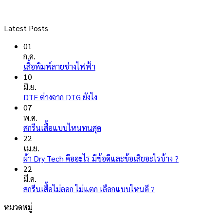
Latest Posts
01
ก.ค.
ไม่มี
เสื้อพิมพ์ลายช่างไฟฟ้า
ความ
10
เห็น
มิ.ย.
บน
ไม่มี
DTF ต่างจาก DTG ยังไง
เสื้อ
ความ
07
พิมพ์
เห็น
พ.ค.
ลาย
บน
ไม่มี
สกรีนเสื้อแบบไหนทนสุด
ช่างไฟ
DTF
ความ
22
ฟ้า
ต่าง
เห็น
เม.ย.
จาก
บน
ไม่มี
ผ้า Dry Tech คืออะไร มีข้อดีและข้อเสียอะไรบ้าง ?
DTG
สกรีน
ความ
22
ยัง
เสื้อ
เห็น
มี.ค.
ไง
แบบ
บน
ไม่มี
สกรีนเสื้อไม่ลอก ไม่แตก เลือกแบบไหนดี ?
ไหน
ผ้า
ความ
หมวดหมู่
ทน
Dry
เห็น