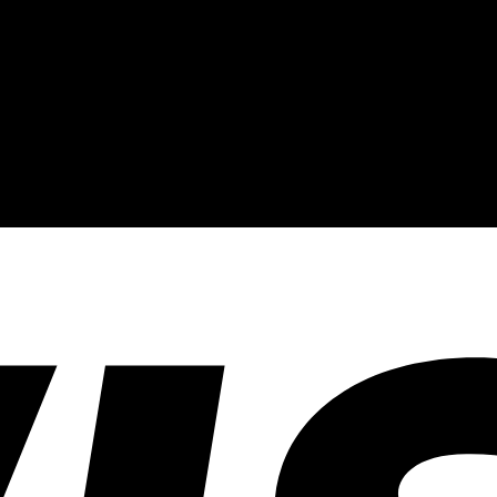
งานปัก และรับปริ้นฟิล์ม DTF แบบครบวงจร โรงงานสกรีนเสื้อยืดที่เน