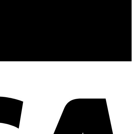
้นคุณภาพและการส่งมอบที่เกินความคาดหวัง
V