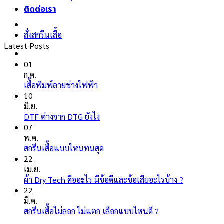
ติดต่อเรา
สั่งสกรีนเสื้อ
Latest Posts
01
ก.ค.
ไม่มี
เสื้อพิมพ์ลายช่างไฟฟ้า
ความ
10
เห็น
มิ.ย.
บน
ไม่มี
DTF ต่างจาก DTG ยังไง
เสื้อ
ความ
07
พิมพ์
เห็น
พ.ค.
ลาย
บน
ไม่มี
สกรีนเสื้อแบบไหนทนสุด
ช่างไฟ
DTF
ความ
22
ฟ้า
ต่าง
เห็น
เม.ย.
จาก
บน
ไม่มี
ผ้า Dry Tech คืออะไร มีข้อดีและข้อเสียอะไรบ้าง ?
DTG
สกรีน
ความ
22
ยัง
เสื้อ
เห็น
มี.ค.
ไง
แบบ
บน
ไม่มี
สกรีนเสื้อไม่ลอก ไม่แตก เลือกแบบไหนดี ?
ไหน
ผ้า
ความ