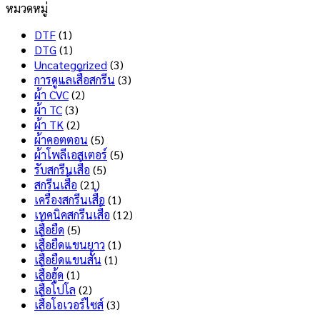
หมวดหมู่
ทน
Dry
เห็น
สุด
บน
Tech
DTF
(1)
สกรีน
คือ
DTG
(1)
เสื้อ
อะไร
Uncategorized
(3)
ไม่
มี
การดูแลเสื้อสกรีน
(3)
ลอก
ข้อดี
ผ้า CVC
(2)
ไม่
และ
ผ้า TC
(3)
แตก
ข้อ
ผ้า TK
(2)
เลือก
เสีย
ผ้าคอตตอน
(5)
แบบ
อะไร
ผ้าโพลีเอสเตอร์
(5)
ไหน
บ้าง
รับสกรีนเสื้อ
(5)
ดี
?
สกรีนเสื้อ
(21)
?
เครื่องสกรีนเสื้อ
(1)
เทคนิคสกรีนเสื้อ
(12)
เสื้อยืด
(5)
เสื้อยืดแขนยาว
(1)
เสื้อยืดแขนสั้น
(1)
เสื้อฮู้ด
(1)
เสื้อโปโล
(2)
เสื้อโอเวอร์ไซส์
(3)