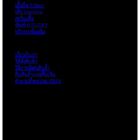
เสื้อยืด T-Shirt
เสื้อ Oversize
สกรีนเสื้อ
พิมพ์ DTF/DFT
บริการเพิ่มเติม
ภาพรวมเว็บไซต์
เกี่ยวกับเรา
วิธีสั่งสินค้า
วิธีการจัดส่งสินค้า
คืนสินค้าและคืนเงิน
คำถามที่พบบ่อย (FAQ)
เกี่ยวกับเรา
แบรนด์ Hoshi
เป็นแบรนด์เสื้อยืดคุณภาพ และบริการงานสกรีนเสื้อ
งานปัก และรับปริ้นฟิล์ม DTF แบบครบวงจร โรงงานสกรีนเสื้อยืดที่
เน้นคุณภาพและการส่งมอบที่เกินความคาดหวัง
ติดต่อเรา
HOSHI.KAIZENN@GMAIL.COM
📶 LINE : @HO-SHI