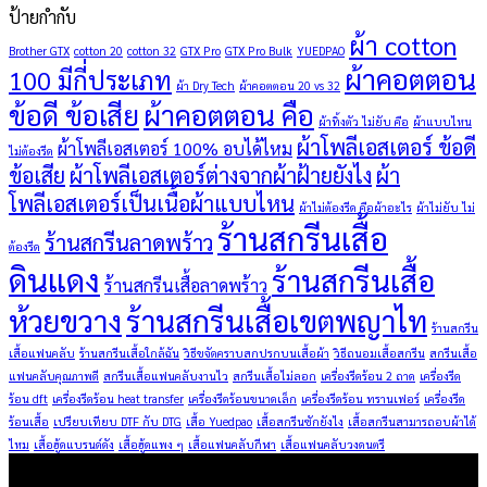
ป้ายกำกับ
ผ้า cotton
Brother GTX
cotton 20
cotton 32
GTX Pro
GTX Pro Bulk
YUEDPAO
ผ้าคอตตอน
100 มีกี่ประเภท
ผ้า Dry Tech
ผ้าคอตตอน 20 vs 32
ข้อดี ข้อเสีย
ผ้าคอตตอน คือ
ผ้าทิ้งตัว ไม่ยับ คือ
ผ้าแบบไหน
ผ้าโพลีเอสเตอร์ ข้อดี
ผ้าโพลีเอสเตอร์ 100% อบได้ไหม
ไม่ต้องรีด
ข้อเสีย
ผ้าโพลีเอสเตอร์ต่างจากผ้าฝ้ายยังไง
ผ้า
โพลีเอสเตอร์เป็นเนื้อผ้าแบบไหน
ผ้าไม่ต้องรีด คือผ้าอะไร
ผ้าไม่ยับ ไม่
ร้านสกรีนเสื้อ
ร้านสกรีนลาดพร้าว
ต้องรีด
ดินแดง
ร้านสกรีนเสื้อ
ร้านสกรีนเสื้อลาดพร้าว
ห้วยขวาง
ร้านสกรีนเสื้อเขตพญาไท
ร้านสกรีน
เสื้อแฟนคลับ
ร้านสกรีนเสื้อใกล้ฉัน
วิธีขจัดคราบสกปรกบนเสื้อผ้า
วิธีถนอมเสื้อสกรีน
สกรีนเสื้อ
แฟนคลับคุณภาพดี
สกรีนเสื้อแฟนคลับงานไว
สกรีนเสื้อไม่ลอก
เครื่องรีดร้อน 2 ถาด
เครื่องรีด
ร้อน dft
เครื่องรีดร้อน heat transfer
เครื่องรีดร้อนขนาดเล็ก
เครื่องรีดร้อน ทรานเฟอร์
เครื่องรีด
ร้อนเสื้อ
เปรียบเทียบ DTF กับ DTG
เสื้อ Yuedpao
เสื้อสกรีนซักยังไง
เสื้อสกรีนสามารถอบผ้าได้
ไหม
เสื้อฮู้ดแบรนด์ดัง
เสื้อฮู้ดแพง ๆ
เสื้อแฟนคลับกีฬา
เสื้อแฟนคลับวงดนตรี
ผลิตภัณฑ์