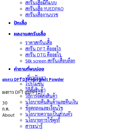
สกรีนเสื้อมีกี่แบบ
สกรีนเสื้อ YUEDPAO
สกรีนเสื้องานบวช
ปักเสื้อ
ผลงานสกรีนเสื้อ
ราคาสกรีนเสื้อ
สกรีน DFT คืออะไร
สกรีน DTG คืออะไร
Silk screen สกรีนเสื้อบล็อก
คำถามที่พบบ่อย
เกี่ยวกับเรา
ผงกาว DFT DTF Hot Melt Powder
โปรโมชั่น
วิธีสั่งสินค้า
ผงกาว DFT (DTF [...]
วิธีการจัดส่งสินค้า
นโยบายคืนสินค้าและคืนเงิน
30
ข้อตกลงและเงื่อนไข
ก.ค.
นโยบายความเป็นส่วนตัว
About
นโยบายการใช้คุกกี้
สาระน่ารู้