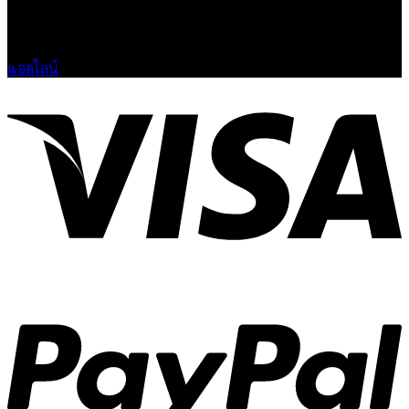
🟢 เปิด 9.00-23.00 น.
🔴 ปิดวันอาทิตย์
แอดไลน์
V
P