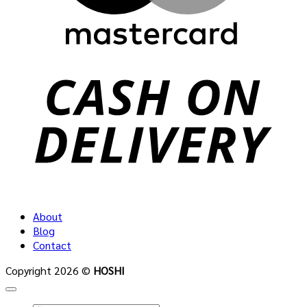
C
D
About
Blog
Contact
Copyright 2026 ©
HOSHI