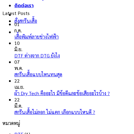
ติดต่อเรา
Latest Posts
สั่งสกรีนเสื้อ
01
ก.ค.
ไม่มี
เสื้อพิมพ์ลายช่างไฟฟ้า
ความ
10
เห็น
มิ.ย.
บน
ไม่มี
DTF ต่างจาก DTG ยังไง
เสื้อ
ความ
07
พิมพ์
เห็น
พ.ค.
ลาย
บน
ไม่มี
สกรีนเสื้อแบบไหนทนสุด
ช่างไฟ
DTF
ความ
22
ฟ้า
ต่าง
เห็น
เม.ย.
จาก
บน
ไม่มี
ผ้า Dry Tech คืออะไร มีข้อดีและข้อเสียอะไรบ้าง ?
DTG
สกรีน
ความ
22
ยัง
เสื้อ
เห็น
มี.ค.
ไง
แบบ
บน
ไม่มี
สกรีนเสื้อไม่ลอก ไม่แตก เลือกแบบไหนดี ?
ไหน
ผ้า
ความ
หมวดหมู่
ทน
Dry
เห็น
สุด
บน
Tech