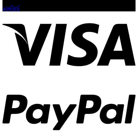
แอดไลน์
V
P