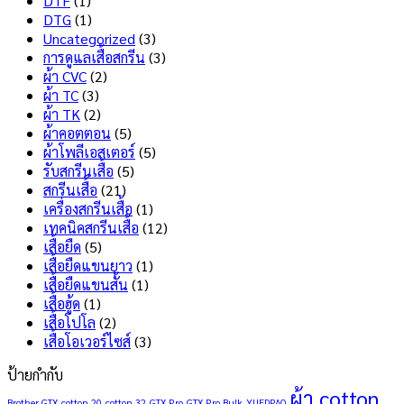
DTF
(1)
สกรีน
คือ
DTG
(1)
เสื้อ
อะไร
Uncategorized
(3)
ไม่
มี
การดูแลเสื้อสกรีน
(3)
ลอก
ข้อดี
ผ้า CVC
(2)
ไม่
และ
ผ้า TC
(3)
แตก
ข้อ
ผ้า TK
(2)
เลือก
เสีย
ผ้าคอตตอน
(5)
แบบ
อะไร
ผ้าโพลีเอสเตอร์
(5)
ไหน
บ้าง
รับสกรีนเสื้อ
(5)
ดี
?
สกรีนเสื้อ
(21)
?
เครื่องสกรีนเสื้อ
(1)
เทคนิคสกรีนเสื้อ
(12)
เสื้อยืด
(5)
เสื้อยืดแขนยาว
(1)
เสื้อยืดแขนสั้น
(1)
เสื้อฮู้ด
(1)
เสื้อโปโล
(2)
เสื้อโอเวอร์ไซส์
(3)
ป้ายกำกับ
ผ้า cotton
Brother GTX
cotton 20
cotton 32
GTX Pro
GTX Pro Bulk
YUEDPAO