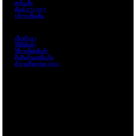
สกรีนเสื้อ
พิมพ์ DTF/DFT
บริการเพิ่มเติม
ภาพรวมเว็บไซต์
เกี่ยวกับเรา
วิธีสั่งสินค้า
วิธีการจัดส่งสินค้า
คืนสินค้าและคืนเงิน
คำถามที่พบบ่อย (FAQ)
เกี่ยวกับเรา
แบรนด์ Hoshi
เป็นแบรนด์เสื้อยืดคุณภาพ และบริการงานสกรีนเสื้อ
งานปัก และรับปริ้นฟิล์ม DTF แบบครบวงจร โรงงานสกรีนเสื้อยืดที่
เน้นคุณภาพและการส่งมอบที่เกินความคาดหวัง
ติดต่อเรา
HOSHI.KAIZENN@GMAIL.COM
📶 LINE : @HO-SHI
🟢 เปิด 9.00-23.00 น.
🔴 ปิดวันอาทิตย์