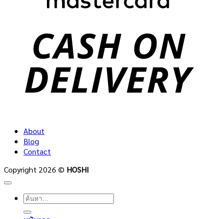
C
D
About
Blog
Contact
Copyright 2026 ©
HOSHI
ค้นหา: