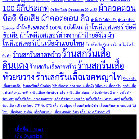
ผ้าคอตตอน
100 มีกี่ประเภท
ผ้า Dry Tech
ผ้าคอตตอน 20 vs 32
ข้อดี ข้อเสีย
ผ้าคอตตอน คือ
ผ้าทิ้งตัว ไม่ยับ คือ
ผ้าแบบไหน
ผ้าโพลีเอสเตอร์ ข้อดี
ผ้าโพลีเอสเตอร์ 100% อบได้ไหม
ไม่ต้องรีด
ข้อเสีย
ผ้าโพลีเอสเตอร์ต่างจากผ้าฝ้ายยังไง
ผ้า
โพลีเอสเตอร์เป็นเนื้อผ้าแบบไหน
ผ้าไม่ต้องรีด คือผ้าอะไร
ผ้าไม่ยับ ไม่
ร้านสกรีนเสื้อ
ร้านสกรีนลาดพร้าว
ต้องรีด
ดินแดง
ร้านสกรีนเสื้อ
ร้านสกรีนเสื้อลาดพร้าว
ห้วยขวาง
ร้านสกรีนเสื้อเขตพญาไท
ร้านสกรีน
เสื้อแฟนคลับ
ร้านสกรีนเสื้อใกล้ฉัน
วิธีขจัดคราบสกปรกบนเสื้อผ้า
วิธีถนอมเสื้อสกรีน
สกรีนเสื้อ
แฟนคลับคุณภาพดี
สกรีนเสื้อแฟนคลับงานไว
สกรีนเสื้อไม่ลอก
เครื่องรีดร้อน 2 ถาด
เครื่องรีด
ร้อน dft
เครื่องรีดร้อน heat transfer
เครื่องรีดร้อนขนาดเล็ก
เครื่องรีดร้อน ทรานเฟอร์
เครื่องรีด
ร้อนเสื้อ
เปรียบเทียบ DTF กับ DTG
เสื้อ Yuedpao
เสื้อสกรีนซักยังไง
เสื้อสกรีนสามารถอบผ้าได้
ไหม
เสื้อฮู้ดแบรนด์ดัง
เสื้อฮู้ดแพง ๆ
เสื้อแฟนคลับกีฬา
เสื้อแฟนคลับวงดนตรี
ผลิตภัณฑ์
เสื้อยืด T-Shirt
เสื้อ Oversize