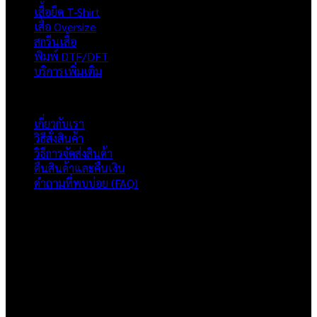
เสื้อยืด T-Shirt
เสื้อ Oversize
สกรีนเสื้อ
พิมพ์ DTF/DFT
บริการเพิ่มเติม
ภาพรวมเว็บไซต์
เกี่ยวกับเรา
วิธีสั่งสินค้า
วิธีการจัดส่งสินค้า
คืนสินค้าและคืนเงิน
คำถามที่พบบ่อย (FAQ)
เกี่ยวกับเรา
แบรนด์ Hoshi
เป็นแบรนด์เสื้อยืดคุณภาพ และบริการงานสกรีนเสื้อ
งานปัก และรับปริ้นฟิล์ม DTF แบบครบวงจร โรงงานสกรีนเสื้อยืดที่
เน้นคุณภาพและการส่งมอบที่เกินความคาดหวัง
ติดต่อเรา
HOSHI.KAIZENN@GMAIL.COM
📶 LINE : @HO-SHI