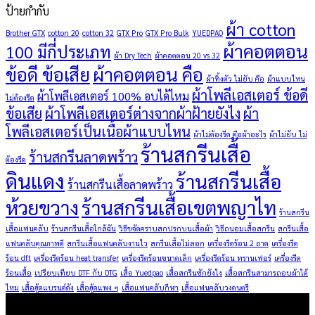
ป้ายกำกับ
ผ้า cotton
Brother GTX
cotton 20
cotton 32
GTX Pro
GTX Pro Bulk
YUEDPAO
ผ้าคอตตอน
100 มีกี่ประเภท
ผ้า Dry Tech
ผ้าคอตตอน 20 vs 32
ข้อดี ข้อเสีย
ผ้าคอตตอน คือ
ผ้าทิ้งตัว ไม่ยับ คือ
ผ้าแบบไหน
ผ้าโพลีเอสเตอร์ ข้อดี
ผ้าโพลีเอสเตอร์ 100% อบได้ไหม
ไม่ต้องรีด
ข้อเสีย
ผ้าโพลีเอสเตอร์ต่างจากผ้าฝ้ายยังไง
ผ้า
โพลีเอสเตอร์เป็นเนื้อผ้าแบบไหน
ผ้าไม่ต้องรีด คือผ้าอะไร
ผ้าไม่ยับ ไม่
ร้านสกรีนเสื้อ
ร้านสกรีนลาดพร้าว
ต้องรีด
ดินแดง
ร้านสกรีนเสื้อ
ร้านสกรีนเสื้อลาดพร้าว
ห้วยขวาง
ร้านสกรีนเสื้อเขตพญาไท
ร้านสกรีน
เสื้อแฟนคลับ
ร้านสกรีนเสื้อใกล้ฉัน
วิธีขจัดคราบสกปรกบนเสื้อผ้า
วิธีถนอมเสื้อสกรีน
สกรีนเสื้อ
แฟนคลับคุณภาพดี
สกรีนเสื้อแฟนคลับงานไว
สกรีนเสื้อไม่ลอก
เครื่องรีดร้อน 2 ถาด
เครื่องรีด
ร้อน dft
เครื่องรีดร้อน heat transfer
เครื่องรีดร้อนขนาดเล็ก
เครื่องรีดร้อน ทรานเฟอร์
เครื่องรีด
ร้อนเสื้อ
เปรียบเทียบ DTF กับ DTG
เสื้อ Yuedpao
เสื้อสกรีนซักยังไง
เสื้อสกรีนสามารถอบผ้าได้
ไหม
เสื้อฮู้ดแบรนด์ดัง
เสื้อฮู้ดแพง ๆ
เสื้อแฟนคลับกีฬา
เสื้อแฟนคลับวงดนตรี
ผลิตภัณฑ์