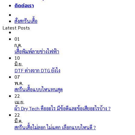
ติดต่อเรา
สั่งสกรีนเสื้อ
Latest Posts
01
ก.ค.
ไม่มี
เสื้อพิมพ์ลายช่างไฟฟ้า
ความ
10
เห็น
มิ.ย.
บน
ไม่มี
DTF ต่างจาก DTG ยังไง
เสื้อ
ความ
07
พิมพ์
เห็น
พ.ค.
ลาย
บน
ไม่มี
สกรีนเสื้อแบบไหนทนสุด
ช่างไฟ
DTF
ความ
22
ฟ้า
ต่าง
เห็น
เม.ย.
จาก
บน
ไม่มี
ผ้า Dry Tech คืออะไร มีข้อดีและข้อเสียอะไรบ้าง ?
DTG
สกรีน
ความ
22
ยัง
เสื้อ
เห็น
มี.ค.
ไง
แบบ
บน
ไม่มี
สกรีนเสื้อไม่ลอก ไม่แตก เลือกแบบไหนดี ?
ไหน
ผ้า
ความ