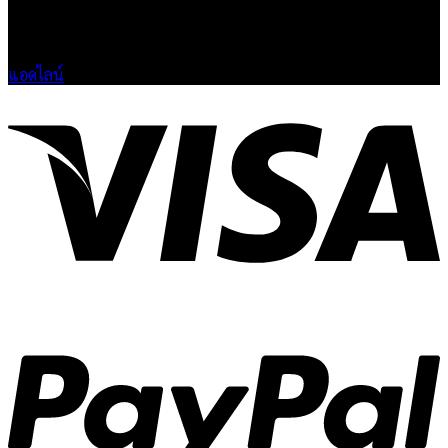
🟢 เปิด 9.00-23.00 น.
🔴 ปิดวันอาทิตย์
แอดไลน์
V
P