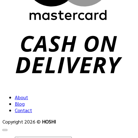
C
D
About
Blog
Contact
Copyright 2026 ©
HOSHI