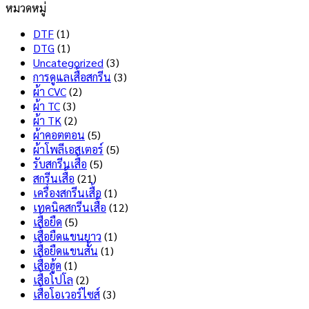
หมวดหมู่
ทน
Dry
เห็น
สุด
บน
Tech
DTF
(1)
สกรีน
คือ
DTG
(1)
เสื้อ
อะไร
Uncategorized
(3)
ไม่
มี
การดูแลเสื้อสกรีน
(3)
ลอก
ข้อดี
ผ้า CVC
(2)
ไม่
และ
ผ้า TC
(3)
แตก
ข้อ
ผ้า TK
(2)
เลือก
เสีย
ผ้าคอตตอน
(5)
แบบ
อะไร
ผ้าโพลีเอสเตอร์
(5)
ไหน
บ้าง
รับสกรีนเสื้อ
(5)
ดี
?
สกรีนเสื้อ
(21)
?
เครื่องสกรีนเสื้อ
(1)
เทคนิคสกรีนเสื้อ
(12)
เสื้อยืด
(5)
เสื้อยืดแขนยาว
(1)
เสื้อยืดแขนสั้น
(1)
เสื้อฮู้ด
(1)
เสื้อโปโล
(2)
เสื้อโอเวอร์ไซส์
(3)