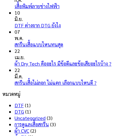
ไม่มี
เสื้อพิมพ์ลายช่างไฟฟ้า
ความ
10
เห็น
มิ.ย.
บน
ไม่มี
DTF ต่างจาก DTG ยังไง
เสื้อ
ความ
07
พิมพ์
เห็น
พ.ค.
ลาย
บน
ไม่มี
สกรีนเสื้อแบบไหนทนสุด
ช่างไฟ
DTF
ความ
22
ฟ้า
ต่าง
เห็น
เม.ย.
จาก
บน
ไม่มี
ผ้า Dry Tech คืออะไร มีข้อดีและข้อเสียอะไรบ้าง ?
DTG
สกรีน
ความ
22
ยัง
เสื้อ
เห็น
มี.ค.
ไง
แบบ
บน
ไม่มี
สกรีนเสื้อไม่ลอก ไม่แตก เลือกแบบไหนดี ?
ไหน
ผ้า
ความ
หมวดหมู่
ทน
Dry
เห็น
สุด
บน
Tech
DTF
(1)
สกรีน
คือ
DTG
(1)
เสื้อ
อะไร
Uncategorized
(3)
ไม่
มี
การดูแลเสื้อสกรีน
(3)
ลอก
ข้อดี
ผ้า CVC
(2)
ไม่
และ