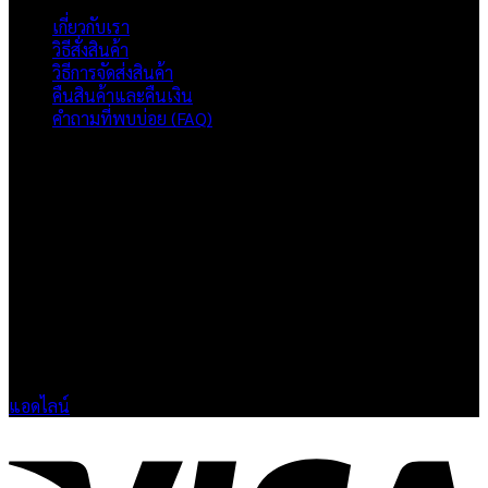
เกี่ยวกับเรา
วิธีสั่งสินค้า
วิธีการจัดส่งสินค้า
คืนสินค้าและคืนเงิน
คำถามที่พบบ่อย (FAQ)
เกี่ยวกับเรา
แบรนด์ Hoshi
เป็นแบรนด์เสื้อยืดคุณภาพ และบริการงานสกรีนเสื้อ
งานปัก และรับปริ้นฟิล์ม DTF แบบครบวงจร โรงงานสกรีนเสื้อยืดที่
เน้นคุณภาพและการส่งมอบที่เกินความคาดหวัง
ติดต่อเรา
HOSHI.KAIZENN@GMAIL.COM
📶 LINE : @HO-SHI
🟢 เปิด 9.00-23.00 น.
🔴 ปิดวันอาทิตย์
แอดไลน์
V