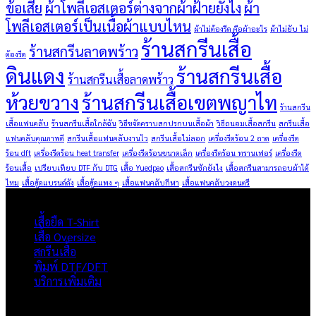
ข้อเสีย
ผ้าโพลีเอสเตอร์ต่างจากผ้าฝ้ายยังไง
ผ้า
โพลีเอสเตอร์เป็นเนื้อผ้าแบบไหน
ผ้าไม่ต้องรีด คือผ้าอะไร
ผ้าไม่ยับ ไม่
ร้านสกรีนเสื้อ
ร้านสกรีนลาดพร้าว
ต้องรีด
ดินแดง
ร้านสกรีนเสื้อ
ร้านสกรีนเสื้อลาดพร้าว
ห้วยขวาง
ร้านสกรีนเสื้อเขตพญาไท
ร้านสกรีน
เสื้อแฟนคลับ
ร้านสกรีนเสื้อใกล้ฉัน
วิธีขจัดคราบสกปรกบนเสื้อผ้า
วิธีถนอมเสื้อสกรีน
สกรีนเสื้อ
แฟนคลับคุณภาพดี
สกรีนเสื้อแฟนคลับงานไว
สกรีนเสื้อไม่ลอก
เครื่องรีดร้อน 2 ถาด
เครื่องรีด
ร้อน dft
เครื่องรีดร้อน heat transfer
เครื่องรีดร้อนขนาดเล็ก
เครื่องรีดร้อน ทรานเฟอร์
เครื่องรีด
ร้อนเสื้อ
เปรียบเทียบ DTF กับ DTG
เสื้อ Yuedpao
เสื้อสกรีนซักยังไง
เสื้อสกรีนสามารถอบผ้าได้
ไหม
เสื้อฮู้ดแบรนด์ดัง
เสื้อฮู้ดแพง ๆ
เสื้อแฟนคลับกีฬา
เสื้อแฟนคลับวงดนตรี
ผลิตภัณฑ์
เสื้อยืด T-Shirt
เสื้อ Oversize
สกรีนเสื้อ
พิมพ์ DTF/DFT
บริการเพิ่มเติม
ภาพรวมเว็บไซต์