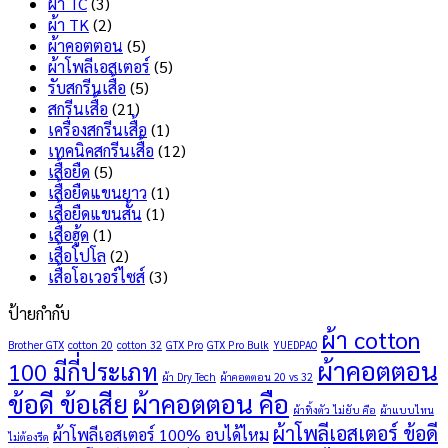
ผ้า TC
(3)
แตก
ข้อ
ผ้า TK
(2)
เลือก
เสีย
ผ้าคอตตอน
(5)
แบบ
อะไร
ผ้าโพลีเอสเตอร์
(5)
ไหน
บ้าง
รับสกรีนเสื้อ
(5)
ดี
?
สกรีนเสื้อ
(21)
?
เครื่องสกรีนเสื้อ
(1)
เทคนิคสกรีนเสื้อ
(12)
เสื้อยืด
(5)
เสื้อยืดแขนยาว
(1)
เสื้อยืดแขนสั้น
(1)
เสื้อฮู้ด
(1)
เสื้อโปโล
(2)
เสื้อโอเวอร์ไซส์
(3)
ป้ายกำกับ
ผ้า cotton
Brother GTX
cotton 20
cotton 32
GTX Pro
GTX Pro Bulk
YUEDPAO
ผ้าคอตตอน
100 มีกี่ประเภท
ผ้า Dry Tech
ผ้าคอตตอน 20 vs 32
ข้อดี ข้อเสีย
ผ้าคอตตอน คือ
ผ้าทิ้งตัว ไม่ยับ คือ
ผ้าแบบไหน
ผ้าโพลีเอสเตอร์ ข้อดี
ผ้าโพลีเอสเตอร์ 100% อบได้ไหม
ไม่ต้องรีด