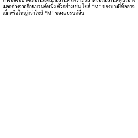
แตกต่างจากอีกแบรนด์หนึ่ง ตัวอย่างเช่น ไซส์ “M” ของบางยี่ห้ออาจ
เล็กหรือใหญ่กว่าไซส์ “M” ของแบรนด์อื่น