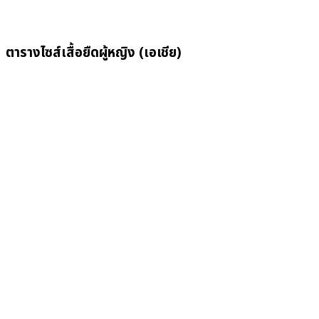
ตารางไซส์เสื้อยืดผู้หญิง (เอเชีย)