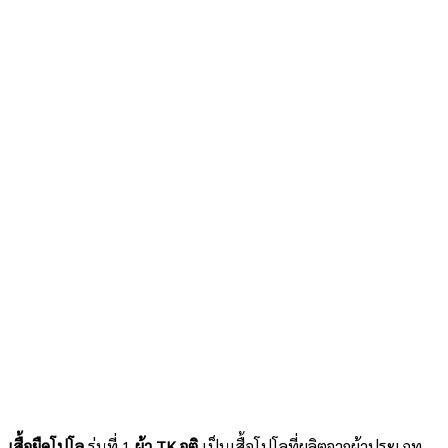
เสื้อยืดโปโล
รุ่นที่ 1
ผ้า TK จูติ
เป็นเสื้อโปโลที่ผลิตจากผ้าประเภท