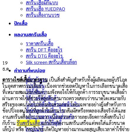
สกรีนเสื้อมีกี่แบบ
สกรีนเสื้อ YUEDPAO
สกรีนเสื้องานบวช
ปักเสื้อ
ผลงานสกรีนเสื้อ
ราคาสกรีนเสื้อ
สกรีน DFT คืออะไร
สกรีน DTG คืออะไร
Silk screen สกรีนเสื้อบล็อก
19
ธ.ค.
คำถามที่พบบ่อย
เกี่ยวกับเรา
ตารางไซส์เสื้อมาตรฐาน
เป็นสิ่งสำคัญสำหรับทั้งผู้ผลิตและผู้บริโภค
โปรโมชั่น
ในอุตสาหกรรมเสื้อผ้า เนื่องจากช่วยลดปัญหาในการเลือกขนาดเสื้อ
วิธีสั่งสินค้า
ที่เหมาะสมและเพิ่มความพึงพอใจให้กับลูกค้า การระบุขนาดเสื้อผ้า
วิธีการจัดส่งสินค้า
ผ่านตารางไซส์ช่วยให้ลูกค้าสามารถตรวจสอบว่าขนาดใดเหมาะกับ
นโยบายคืนสินค้าและคืนเงิน
สรีระของตนโดยไม่ต้องลองสวมก่อน โดยเฉพาะอย่างยิ่งสำหรับการ
ข้อตกลงและเงื่อนไข
ช้อปปิ้งออนไลน์ที่ลูกค้าไม่สามารถสัมผัสหรือทดลองเสื้อจริงได้และ
นโยบายความเป็นส่วนตัว
งานสกรีนเสื้อจำนวนมาก เนื่องจากหากรายละเอียดการสั่งสกรีนไป
นโยบายการใช้คุกกี้
กับร้าน
รับสกรีนเสื้อ
แล้วถ้าเกิดงานสกรีนเสร็จแต่พอใส่แล้วขนาด
สาระน่ารู้
เล็กไป หรือ ใหญ่ไปจะเกิดปัญหาอย่างมากและสูญเสียเวลาค่าใช้จ่าย