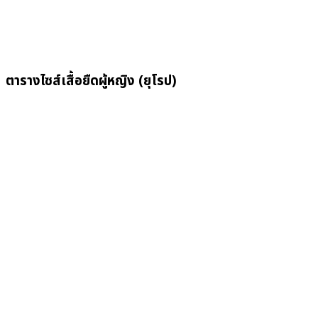
ตารางไซส์เสื้อยืดผู้หญิง (ยุโรป)