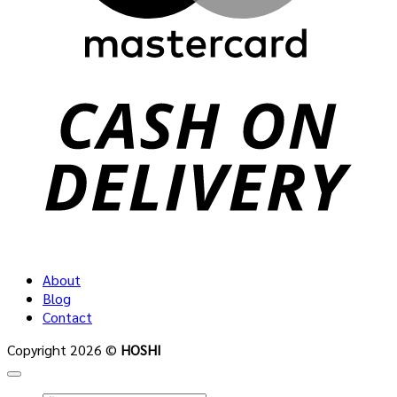
C
D
About
Blog
Contact
Copyright 2026 ©
HOSHI