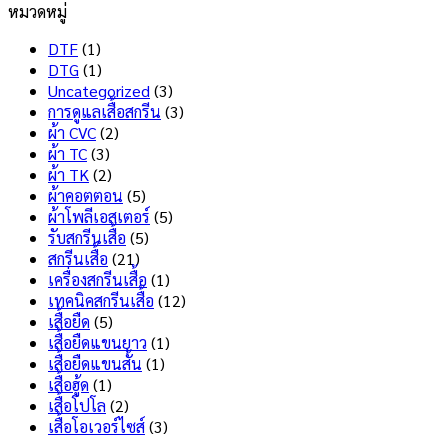
หมวดหมู่
ทน
Dry
เห็น
สุด
บน
Tech
DTF
(1)
สกรีน
คือ
DTG
(1)
เสื้อ
อะไร
Uncategorized
(3)
ไม่
มี
การดูแลเสื้อสกรีน
(3)
ลอก
ข้อดี
ผ้า CVC
(2)
ไม่
และ
ผ้า TC
(3)
แตก
ข้อ
ผ้า TK
(2)
เลือก
เสีย
ผ้าคอตตอน
(5)
แบบ
อะไร
ผ้าโพลีเอสเตอร์
(5)
ไหน
บ้าง
รับสกรีนเสื้อ
(5)
ดี
?
สกรีนเสื้อ
(21)
?
เครื่องสกรีนเสื้อ
(1)
เทคนิคสกรีนเสื้อ
(12)
เสื้อยืด
(5)
เสื้อยืดแขนยาว
(1)
เสื้อยืดแขนสั้น
(1)
เสื้อฮู้ด
(1)
เสื้อโปโล
(2)
เสื้อโอเวอร์ไซส์
(3)