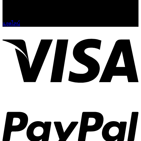
🟢 เปิด 9.00-23.00 น.
🔴 ปิดวันอาทิตย์
แอดไลน์
V
P