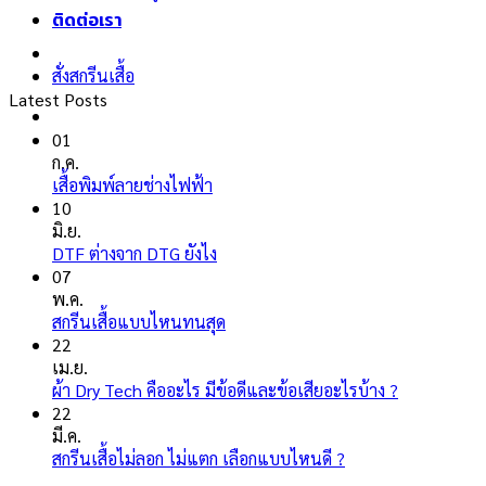
ติดต่อเรา
สั่งสกรีนเสื้อ
Latest Posts
01
ก.ค.
ไม่มี
เสื้อพิมพ์ลายช่างไฟฟ้า
ความ
10
เห็น
มิ.ย.
บน
ไม่มี
DTF ต่างจาก DTG ยังไง
เสื้อ
ความ
07
พิมพ์
เห็น
พ.ค.
ลาย
บน
ไม่มี
สกรีนเสื้อแบบไหนทนสุด
ช่างไฟ
DTF
ความ
22
ฟ้า
ต่าง
เห็น
เม.ย.
จาก
บน
ไม่มี
ผ้า Dry Tech คืออะไร มีข้อดีและข้อเสียอะไรบ้าง ?
DTG
สกรีน
ความ
22
ยัง
เสื้อ
เห็น
มี.ค.
ไง
แบบ
บน
ไม่มี
สกรีนเสื้อไม่ลอก ไม่แตก เลือกแบบไหนดี ?
ไหน
ผ้า
ความ