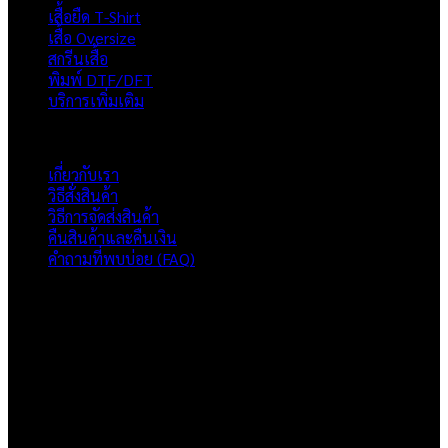
เสื้อยืด T-Shirt
เสื้อ Oversize
สกรีนเสื้อ
พิมพ์ DTF/DFT
บริการเพิ่มเติม
ภาพรวมเว็บไซต์
เกี่ยวกับเรา
วิธีสั่งสินค้า
วิธีการจัดส่งสินค้า
คืนสินค้าและคืนเงิน
คำถามที่พบบ่อย (FAQ)
เกี่ยวกับเรา
แบรนด์ Hoshi
เป็นแบรนด์เสื้อยืดคุณภาพ และบริการงานสกรีนเสื้อ
งานปัก และรับปริ้นฟิล์ม DTF แบบครบวงจร โรงงานสกรีนเสื้อยืดที่
เน้นคุณภาพและการส่งมอบที่เกินความคาดหวัง
ติดต่อเรา
HOSHI.KAIZENN@GMAIL.COM
📶 LINE : @HO-SHI