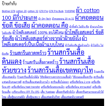
ป้ายกำกับ
ผ้า cotton
Brother GTX
cotton 20
cotton 32
GTX Pro
GTX Pro Bulk
YUEDPAO
ผ้าคอตตอน
100 มีกี่ประเภท
ผ้า Dry Tech
ผ้าคอตตอน 20 vs 32
ข้อดี ข้อเสีย
ผ้าคอตตอน คือ
ผ้าทิ้งตัว ไม่ยับ คือ
ผ้าแบบไหน
ผ้าโพลีเอสเตอร์ ข้อดี
ผ้าโพลีเอสเตอร์ 100% อบได้ไหม
ไม่ต้องรีด
ข้อเสีย
ผ้าโพลีเอสเตอร์ต่างจากผ้าฝ้ายยังไง
ผ้า
โพลีเอสเตอร์เป็นเนื้อผ้าแบบไหน
ผ้าไม่ต้องรีด คือผ้าอะไร
ผ้าไม่ยับ ไม่
ร้านสกรีนเสื้อ
ร้านสกรีนลาดพร้าว
ต้องรีด
ดินแดง
ร้านสกรีนเสื้อ
ร้านสกรีนเสื้อลาดพร้าว
ห้วยขวาง
ร้านสกรีนเสื้อเขตพญาไท
ร้านสกรีน
เสื้อแฟนคลับ
ร้านสกรีนเสื้อใกล้ฉัน
วิธีขจัดคราบสกปรกบนเสื้อผ้า
วิธีถนอมเสื้อสกรีน
สกรีนเสื้อ
แฟนคลับคุณภาพดี
สกรีนเสื้อแฟนคลับงานไว
สกรีนเสื้อไม่ลอก
เครื่องรีดร้อน 2 ถาด
เครื่องรีด
ร้อน dft
เครื่องรีดร้อน heat transfer
เครื่องรีดร้อนขนาดเล็ก
เครื่องรีดร้อน ทรานเฟอร์
เครื่องรีด
ร้อนเสื้อ
เปรียบเทียบ DTF กับ DTG
เสื้อ Yuedpao
เสื้อสกรีนซักยังไง
เสื้อสกรีนสามารถอบผ้าได้
ไหม
เสื้อฮู้ดแบรนด์ดัง
เสื้อฮู้ดแพง ๆ
เสื้อแฟนคลับกีฬา
เสื้อแฟนคลับวงดนตรี
ผลิตภัณฑ์