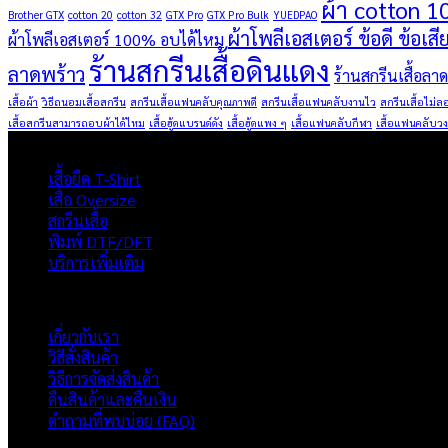
ผ้า cotton 1
Brother GTX
cotton 20
cotton 32
GTX Pro
GTX Pro Bulk
YUEDPAO
ผ้าโพลีเอสเตอร์ ข้อดี ข้อเสี
ผ้าโพลีเอสเตอร์ 100% อบได้ไหม
ร้านสกรีนเสื้อดินแดง
ลาดพร้าว
ร้านสกรีนเสื้อลา
เสื้อผ้า
วิธีถนอมเสื้อสกรีน
สกรีนเสื้อแฟนคลับคุณภาพดี
สกรีนเสื้อแฟนคลับงานไว
สกรีนเสื้อไม่ล
เสื้อสกรีนสามารถอบผ้าได้ไหม
เสื้อฮู้ดแบรนด์ดัง
เสื้อฮู้ดแพง ๆ
เสื้อแฟนคลับกีฬา
เสื้อแฟนคลับวง
ผลิตภัณฑ์
เสื้อยืด T-Shirt
เสื้อ Oversize
สกรีนเสื้อ
พิมพ์ DTF/DFT
บริการเพิ่มเติม
ภาพรวมเว็บไซต์
เกี่ยวกับเรา
วิธีสั่งสินค้า
วิธีการจัดส่งสินค้า
คืนสินค้าและคืนเงิน
คำถามที่พบบ่อย (FAQ)