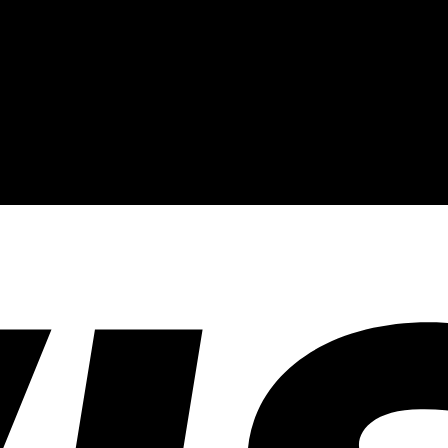
งานปัก และรับปริ้นฟิล์ม DTF แบบครบวงจร โรงงานสกรีนเสื้อยืดที่เน