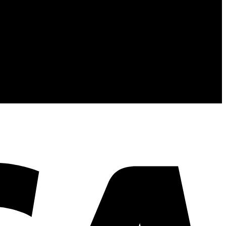
้นคุณภาพและการส่งมอบที่เกินความคาดหวัง
V