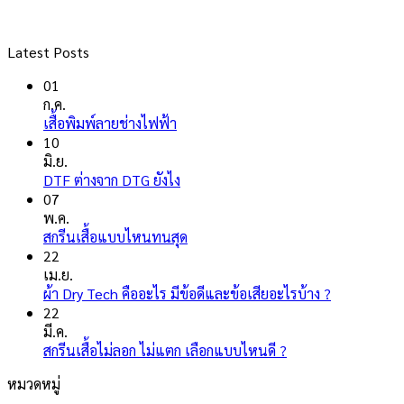
Latest Posts
01
ก.ค.
ไม่มี
เสื้อพิมพ์ลายช่างไฟฟ้า
ความ
10
เห็น
มิ.ย.
บน
ไม่มี
DTF ต่างจาก DTG ยังไง
เสื้อ
ความ
07
พิมพ์
เห็น
พ.ค.
ลาย
บน
ไม่มี
สกรีนเสื้อแบบไหนทนสุด
ช่างไฟ
DTF
ความ
22
ฟ้า
ต่าง
เห็น
เม.ย.
จาก
บน
ไม่มี
ผ้า Dry Tech คืออะไร มีข้อดีและข้อเสียอะไรบ้าง ?
DTG
สกรีน
ความ
22
ยัง
เสื้อ
เห็น
มี.ค.
ไง
แบบ
บน
ไม่มี
สกรีนเสื้อไม่ลอก ไม่แตก เลือกแบบไหนดี ?
ไหน
ผ้า
ความ
หมวดหมู่
ทน
Dry
เห็น