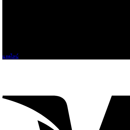
เกี่ยวกับเรา
แบรนด์ Hoshi
เป็นแบรนด์เสื้อยืดคุณภาพ และบริการงานสกรีนเสื้อ 
ติดต่อเรา
HOSHI.KAIZENN@GMAIL.COM
📶 LINE : @HO-SHI
🟢 เปิด 9.00-23.00 น.
🔴 ปิดวันอาทิตย์
แอดไลน์