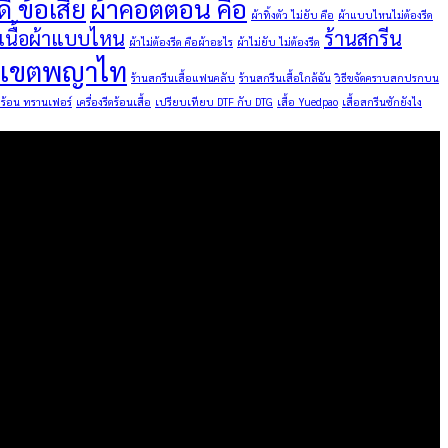
ี ข้อเสีย
ผ้าคอตตอน คือ
ผ้าทิ้งตัว ไม่ยับ คือ
ผ้าแบบไหนไม่ต้องรีด
นเนื้อผ้าแบบไหน
ร้านสกรีน
ผ้าไม่ต้องรีด คือผ้าอะไร
ผ้าไม่ยับ ไม่ต้องรีด
ื้อเขตพญาไท
ร้านสกรีนเสื้อแฟนคลับ
ร้านสกรีนเสื้อใกล้ฉัน
วิธีขจัดคราบสกปรกบน
ีดร้อน ทรานเฟอร์
เครื่องรีดร้อนเสื้อ
เปรียบเทียบ DTF กับ DTG
เสื้อ Yuedpao
เสื้อสกรีนซักยังไง