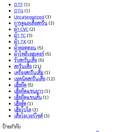
สุด
บน
Tech
DTF
(1)
สกรีน
คือ
DTG
(1)
เสื้อ
อะไร
Uncategorized
(3)
ไม่
มี
การดูแลเสื้อสกรีน
(3)
ลอก
ข้อดี
ผ้า CVC
(2)
ไม่
และ
ผ้า TC
(3)
แตก
ข้อ
ผ้า TK
(2)
เลือก
เสีย
ผ้าคอตตอน
(5)
แบบ
อะไร
ผ้าโพลีเอสเตอร์
(5)
ไหน
บ้าง
รับสกรีนเสื้อ
(5)
ดี
?
สกรีนเสื้อ
(21)
?
เครื่องสกรีนเสื้อ
(1)
เทคนิคสกรีนเสื้อ
(12)
เสื้อยืด
(5)
เสื้อยืดแขนยาว
(1)
เสื้อยืดแขนสั้น
(1)
เสื้อฮู้ด
(1)
เสื้อโปโล
(2)
เสื้อโอเวอร์ไซส์
(3)
ป้ายกำกับ