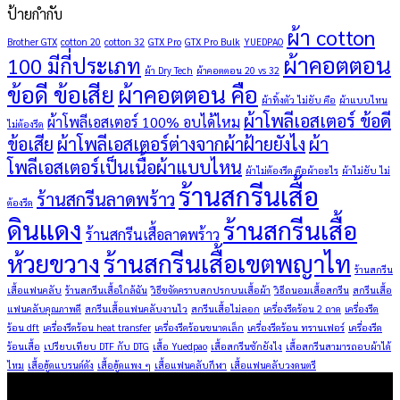
ป้ายกำกับ
ผ้า cotton
Brother GTX
cotton 20
cotton 32
GTX Pro
GTX Pro Bulk
YUEDPAO
ผ้าคอตตอน
100 มีกี่ประเภท
ผ้า Dry Tech
ผ้าคอตตอน 20 vs 32
ข้อดี ข้อเสีย
ผ้าคอตตอน คือ
ผ้าทิ้งตัว ไม่ยับ คือ
ผ้าแบบไหน
ผ้าโพลีเอสเตอร์ ข้อดี
ผ้าโพลีเอสเตอร์ 100% อบได้ไหม
ไม่ต้องรีด
ข้อเสีย
ผ้าโพลีเอสเตอร์ต่างจากผ้าฝ้ายยังไง
ผ้า
โพลีเอสเตอร์เป็นเนื้อผ้าแบบไหน
ผ้าไม่ต้องรีด คือผ้าอะไร
ผ้าไม่ยับ ไม่
ร้านสกรีนเสื้อ
ร้านสกรีนลาดพร้าว
ต้องรีด
ดินแดง
ร้านสกรีนเสื้อ
ร้านสกรีนเสื้อลาดพร้าว
ห้วยขวาง
ร้านสกรีนเสื้อเขตพญาไท
ร้านสกรีน
เสื้อแฟนคลับ
ร้านสกรีนเสื้อใกล้ฉัน
วิธีขจัดคราบสกปรกบนเสื้อผ้า
วิธีถนอมเสื้อสกรีน
สกรีนเสื้อ
แฟนคลับคุณภาพดี
สกรีนเสื้อแฟนคลับงานไว
สกรีนเสื้อไม่ลอก
เครื่องรีดร้อน 2 ถาด
เครื่องรีด
ร้อน dft
เครื่องรีดร้อน heat transfer
เครื่องรีดร้อนขนาดเล็ก
เครื่องรีดร้อน ทรานเฟอร์
เครื่องรีด
ร้อนเสื้อ
เปรียบเทียบ DTF กับ DTG
เสื้อ Yuedpao
เสื้อสกรีนซักยังไง
เสื้อสกรีนสามารถอบผ้าได้
ไหม
เสื้อฮู้ดแบรนด์ดัง
เสื้อฮู้ดแพง ๆ
เสื้อแฟนคลับกีฬา
เสื้อแฟนคลับวงดนตรี
ผลิตภัณฑ์