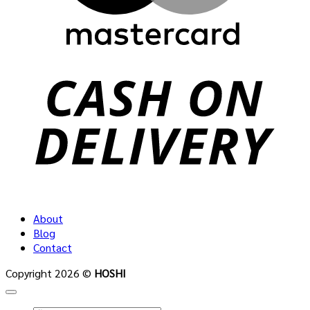
C
D
About
Blog
Contact
Copyright 2026 ©
HOSHI