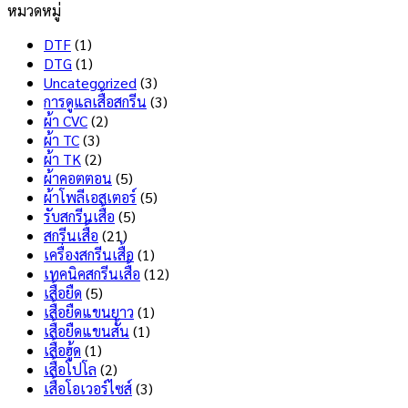
หมวดหมู่
ทน
Dry
เห็น
สุด
บน
Tech
DTF
(1)
สกรีน
คือ
DTG
(1)
เสื้อ
อะไร
Uncategorized
(3)
ไม่
มี
การดูแลเสื้อสกรีน
(3)
ลอก
ข้อดี
ผ้า CVC
(2)
ไม่
และ
ผ้า TC
(3)
แตก
ข้อ
ผ้า TK
(2)
เลือก
เสีย
ผ้าคอตตอน
(5)
แบบ
อะไร
ผ้าโพลีเอสเตอร์
(5)
ไหน
บ้าง
รับสกรีนเสื้อ
(5)
ดี
?
สกรีนเสื้อ
(21)
?
เครื่องสกรีนเสื้อ
(1)
เทคนิคสกรีนเสื้อ
(12)
เสื้อยืด
(5)
เสื้อยืดแขนยาว
(1)
เสื้อยืดแขนสั้น
(1)
เสื้อฮู้ด
(1)
เสื้อโปโล
(2)
เสื้อโอเวอร์ไซส์
(3)