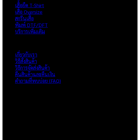
เสื้อยืด T-Shirt
เสื้อ Oversize
สกรีนเสื้อ
พิมพ์ DTF/DFT
บริการเพิ่มเติม
ภาพรวมเว็บไซต์
เกี่ยวกับเรา
วิธีสั่งสินค้า
วิธีการจัดส่งสินค้า
คืนสินค้าและคืนเงิน
คำถามที่พบบ่อย (FAQ)
เกี่ยวกับเรา
แบรนด์ Hoshi
เป็นแบรนด์เสื้อยืดคุณภาพ และบริการงานสกรีนเสื้อ
งานปัก และรับปริ้นฟิล์ม DTF แบบครบวงจร โรงงานสกรีนเสื้อยืดที่
เน้นคุณภาพและการส่งมอบที่เกินความคาดหวัง
ติดต่อเรา
HOSHI.KAIZENN@GMAIL.COM
📶 LINE : @HO-SHI