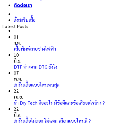
ติดต่อเรา
สั่งสกรีนเสื้อ
Latest Posts
01
ก.ค.
ไม่มี
เสื้อพิมพ์ลายช่างไฟฟ้า
ความ
10
เห็น
มิ.ย.
บน
ไม่มี
DTF ต่างจาก DTG ยังไง
เสื้อ
ความ
07
พิมพ์
เห็น
พ.ค.
ลาย
บน
ไม่มี
สกรีนเสื้อแบบไหนทนสุด
ช่างไฟ
DTF
ความ
22
ฟ้า
ต่าง
เห็น
เม.ย.
จาก
บน
ไม่มี
ผ้า Dry Tech คืออะไร มีข้อดีและข้อเสียอะไรบ้าง ?
DTG
สกรีน
ความ
22
ยัง
เสื้อ
เห็น
มี.ค.
ไง
แบบ
บน
ไม่มี
สกรีนเสื้อไม่ลอก ไม่แตก เลือกแบบไหนดี ?
ไหน
ผ้า
ความ