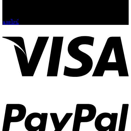
🟢 เปิด 9.00-23.00 น.
🔴 ปิดวันอาทิตย์
แอดไลน์
V
P