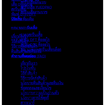
สกรีนเสื้อมีกี่แบบ
เสื้อ Oversize
สกรีนเสื้อ YUEDPAO
สกรีนเสื้อ
สกรีนเสื้องานบวช
พิมพ์ DTF/DFT
ปักเสื้อ
บริการเพิ่มเติม
ผลงานสกรีนเสื้อ
ภาพรวมเว็บไซต์
ราคาสกรีนเสื้อ
เกี่ยวกับเรา
สกรีน DFT คืออะไร
วิธีสั่งสินค้า
สกรีน DTG คืออะไร
วิธีการจัดส่งสินค้า
Silk screen สกรีนเสื้อบล็อก
คืนสินค้าและคืนเงิน
คำถามที่พบบ่อย
คำถามที่พบบ่อย (FAQ)
เกี่ยวกับเรา
เกี่ยวกับเรา
โปรโมชั่น
แบรนด์ Hoshi
เป็นแบรนด์เสื้อยืดคุณภาพ และบริการงานสกรีนเสื้อ
วิธีสั่งสินค้า
งานปัก และรับปริ้นฟิล์ม DTF แบบครบวงจร โรงงานสกรีนเสื้อยืดที่
วิธีการจัดส่งสินค้า
เน้นคุณภาพและการส่งมอบที่เกินความคาดหวัง
นโยบายคืนสินค้าและคืนเงิน
ติดต่อเรา
ข้อตกลงและเงื่อนไข
นโยบายความเป็นส่วนตัว
HOSHI.KAIZENN@GMAIL.COM
นโยบายการใช้คุกกี้
📶 LINE : @HO-SHI
สาระน่ารู้
🟢 เปิด 9.00-23.00 น.