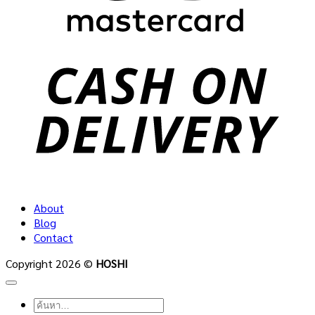
C
D
About
Blog
Contact
Copyright 2026 ©
HOSHI
ค้นหา: