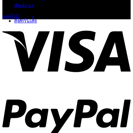
ติดต่อเรา
🔴 ปิดวันอาทิตย์
แอดไลน์
สั่งสกรีนเสื้อ
V
P