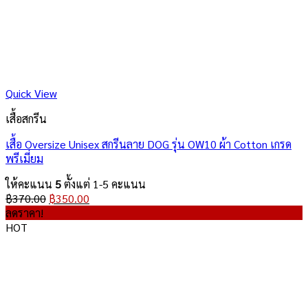
Quick View
เสื้อสกรีน
เสื้อ Oversize Unisex สกรีนลาย DOG รุ่น OW10 ผ้า Cotton เกรด
พรีเมี่ยม
ให้คะแนน
5
ตั้งแต่ 1-5 คะแนน
Original
Current
฿
370.00
฿
350.00
price
price
ลดราคา!
was:
is:
HOT
฿370.00.
฿350.00.