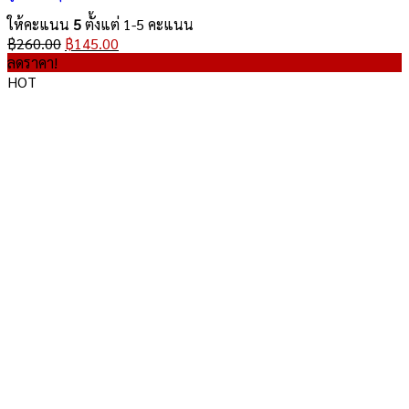
ให้คะแนน
5
ตั้งแต่ 1-5 คะแนน
Original
Current
฿
260.00
฿
145.00
price
price
ลดราคา!
was:
is:
HOT
฿260.00.
฿145.00.