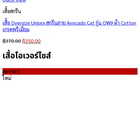
เสื้อสกรีน
เสื้อ Oversize Unisex สกรีนลาย Avocado Cat รุ่น OW9 ผ้า Cotton
เกรดพรีเมี่ยม
Original
Current
฿
370.00
฿
350.00
price
price
เสื้อโอเวอร์ไซส์
was:
is:
฿370.00.
฿350.00.
ลดราคา!
ใหม่