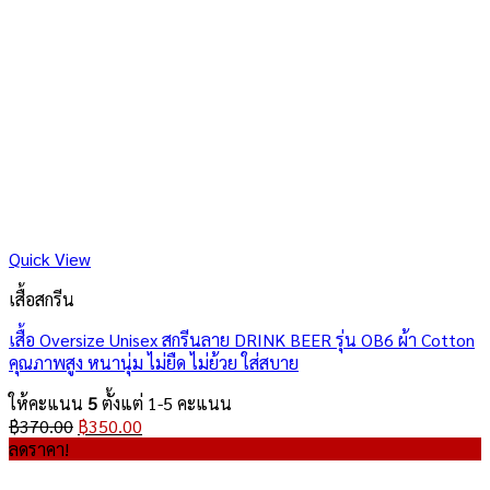
Quick View
เสื้อสกรีน
เสื้อ Oversize Unisex สกรีนลาย DRINK BEER รุ่น OB6 ผ้า Cotton
คุณภาพสูง หนานุ่ม ไม่ยืด ไม่ย้วย ใส่สบาย
ให้คะแนน
5
ตั้งแต่ 1-5 คะแนน
Original
Current
฿
370.00
฿
350.00
price
price
ลดราคา!
was:
is: