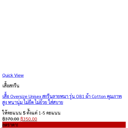
Quick View
เสื้อสกรีน
เสื้อ Oversize Unisex สกรีนลายหมา รุ่น OB1 ผ้า Cotton คุณภาพ
สูง หนานุ่ม ไม่ยืด ไม่ย้วย ใส่สบาย
ให้คะแนน
5
ตั้งแต่ 1-5 คะแนน
Original
Current
฿
370.00
฿
350.00
price
price
ลดราคา!