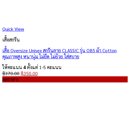
Quick View
เสื้อสกรีน
เสื้อ Oversize Unisex สกรีนลาย CLASSIC รุ่น OB5 ผ้า Cotton
คุณภาพสูง หนานุ่ม ไม่ยืด ไม่ย้วย ใส่สบาย
ให้คะแนน
4
ตั้งแต่ 1-5 คะแนน
Original
Current
฿
370.00
฿
350.00
price
price
ลดราคา!
was:
is:
฿370.00.
฿350.00.