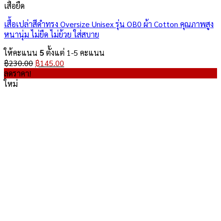
เสื้อยืด
เสื้อเปล่าสีดำทรง Oversize Unisex รุ่น OB0 ผ้า Cotton คุณภาพสูง
หนานุ่ม ไม่ยืด ไม่ย้วย ใส่สบาย
ให้คะแนน
5
ตั้งแต่ 1-5 คะแนน
Original
Current
฿
230.00
฿
145.00
price
price
ลดราคา!
was:
is:
ใหม่
฿230.00.
฿145.00.