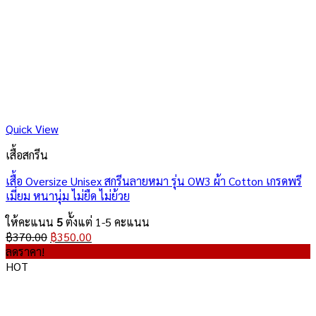
Quick View
เสื้อสกรีน
เสื้อ Oversize Unisex สกรีนลายหมา รุ่น OW3 ผ้า Cotton เกรดพรี
เมี่ยม หนานุ่ม ไม่ยืด ไม่ย้วย
ให้คะแนน
5
ตั้งแต่ 1-5 คะแนน
Original
Current
฿
370.00
฿
350.00
price
price
ลดราคา!
was:
is:
HOT
฿370.00.
฿350.00.