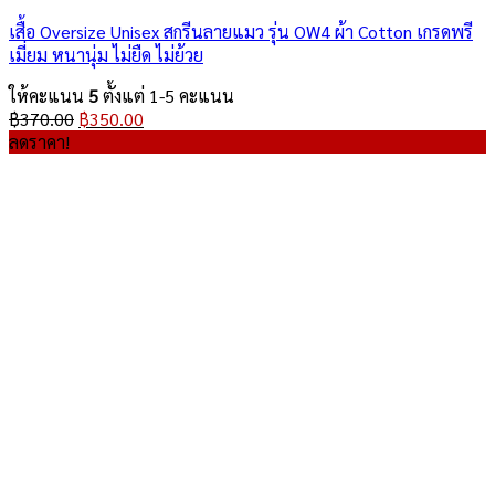
เสื้อ Oversize Unisex สกรีนลายแมว รุ่น OW4 ผ้า Cotton เกรดพรี
เมี่ยม หนานุ่ม ไม่ยืด ไม่ย้วย
ให้คะแนน
5
ตั้งแต่ 1-5 คะแนน
Original
Current
฿
370.00
฿
350.00
price
price
ลดราคา!
was:
is:
฿370.00.
฿350.00.