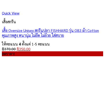
Quick View
เสื้อสกรีน
เสื้อ Oversize Unisex สกรีนปลา FISHHARD รุ่น OB3 ผ้า Cotton
คุณภาพสูง หนานุ่ม ไม่ยืด ไม่ย้วย ใส่สบาย
ให้คะแนน
4
ตั้งแต่ 1-5 คะแนน
Original
Current
฿
370.00
฿
350.00
price
price
ลดราคา!
was:
is:
฿370.00.
฿350.00.