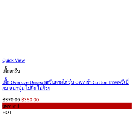
Quick View
เสื้อสกรีน
เสื้อ Oversize Unisex สกรีนลายไก่ รุ่น OW7 ผ้า Cotton เกรดพรีเมี่
ยม หนานุ่ม ไม่ยืด ไม่ย้วย
Original
Current
฿
370.00
฿
350.00
price
price
ลดราคา!
was:
is:
HOT
฿370.00.
฿350.00.